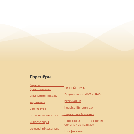
Партнёры
Серьги с
Винный шкаф
бриллиантами
Подготовка к НМТ / ВНО
alliancetechnika.ua
pereklad.ua
миралинкс
hospice-life.com.ua/
Веб мастер
Перевозка больных
https://motokosmos.ua/
Перевозка лежачих
Синтезаторы
больных за границу
agrotechnika.com.ua
Шкафы купе