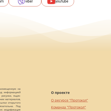
am
viber
youtube
 размещенную на
О проекте
Под информацией
 рисунки, ящик-
ании материалов,
О ресурсе “Протокол”
сылки открытого
язательна. Под
Команда "Протокол"
нг, модификация