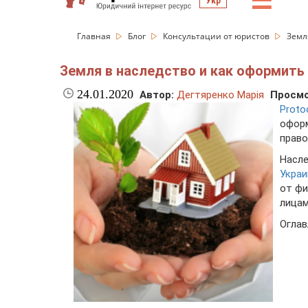
☰
Укр
Главная
Блог
Консультации от юристов
Земл
Земля в наследство и как оформить 
24.01.2020
Автор:
Дегтяренко Марія
Просмо
Proto
офор
право
Насл
Укра
от фи
лицам
Оглав