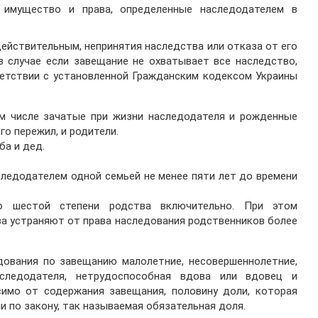
 имущество и права, определенные наследодателем в
действительным, непринятия наследства или отказа от его
в случае если завещание не охватывает все наследство,
ветствии с установленной Гражданским кодексом Украины
ом числе зачатые при жизни наследодателя и рожденные
го пережил, и родители.
ба и дед.
следодателем одной семьей не менее пяти лет до времени
о шестой степени родства включительно. При этом
ва устраняют от права наследования родственников более
едования по завещанию малолетние, несовершеннолетние,
следодателя, нетрудоспособная вдова или вдовец и
симо от содержания завещания, половину доли, которая
и по закону, так называемая обязательная доля.