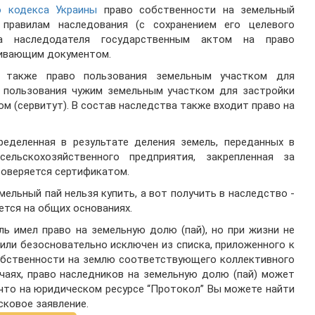
о кодекса Украины
право собственности на земельный
правилам наследования (с сохранением его целевого
ва наследодателя государственным актом на право
ливающим документом.
я также право пользования земельным участком для
о пользования чужим земельным участком для застройки
м (сервитут). В состав наследства также входит право на
ределенная в результате деления земель, переданных в
ельскохозяйственного предприятия, закрепленная за
товеряется сертификатом.
ельный пай нельзя купить, а вот получить в наследство -
тся на общих основаниях.
ль имел право на земельную долю (пай), но при жизни не
или безосновательно исключен из списка, приложенного к
собственности на землю соответствующего коллективного
учаях, право наследников на земельную долю (пай) может
 что на юридическом ресурсе “Протокол” Вы можете найти
ковое заявление.