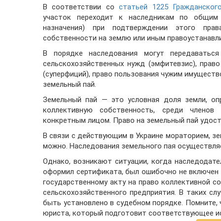
В соответствии со
статьей 1225 Гражданског
участок переходит к наследникам по общим 
назначения) при подтверждении этого пра
собственности на землю или иным правоустанав
В порядке наследования могут передаватьс
сельскохозяйственных нужд (эмфитевзис), прав
(суперфиций), право пользования чужим имущество
земельный пай.
Земельный пай — это условная доля земли, оп
коллективную собственность, среди членов с
конкретным лицом. Право на земельный пай удос
В связи с действующим в Украине мораторием, зем
можно. Наследования земельного пая осуществляе
Однако, возникают ситуации, когда наследодате
оформил сертификата, был ошибочно не включен 
государственному акту на право коллективной 
сельскохозяйственного предприятия. В таких сл
быть установлено в судебном порядке. Помните,
юриста, который подготовит соответствующее ис