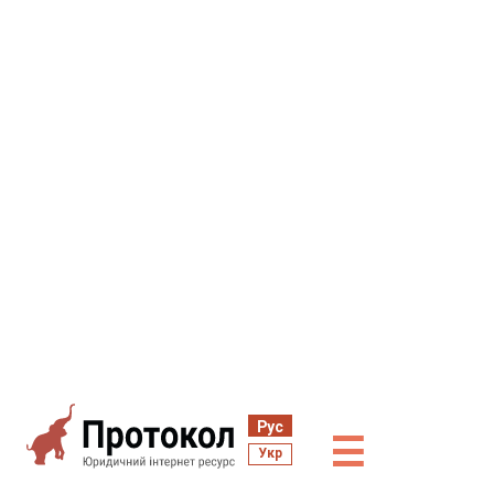
Рус
☰
Укр