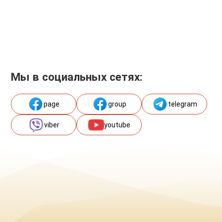
Мы в социальных сетях:
page
group
telegram
viber
youtube