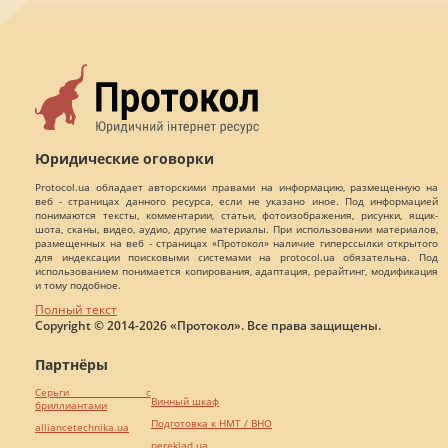
Юридические оговорки
Protocol.ua обладает авторскими правами на информацию, размещенную на
веб - страницах данного ресурса, если не указано иное. Под информацией
понимаются тексты, комментарии, статьи, фотоизображения, рисунки, ящик-
шота, сканы, видео, аудио, другие материалы. При использовании материалов,
размещенных на веб - страницах «Протокол» наличие гиперссылки открытого
для индексации поисковыми системами на protocol.ua обязательна. Под
использованием понимается копирования, адаптация, рерайтинг, модификация
и тому подобное.
Полный текст
Copyright © 2014-2026 «Протокол». Все права защищены.
Партнёры
Серьги с
Винный шкаф
бриллиантами
Подготовка к НМТ / ВНО
alliancetechnika.ua
pereklad.ua