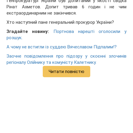
Генпрокуратурі України був допитаний у якості свідка
Рінат Ахметов. Допит тривав 6 годин і не чим
екстраординарним не закінчився.
Хто наступний пане генеральний прокурор України?
Згадайте новину:
Портнова нарешті оголосили у
розшук.
А чому не встигли із суддею Вячеславом Підпалим!?
Заочне повідомлення про підозру у скоєнні злочинів
регіоналу Олійнику та комуністу Калетнику.
Читати повністю