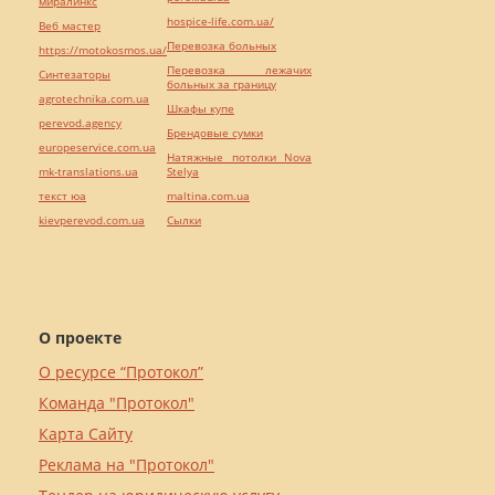
миралинкс
hospice-life.com.ua/
Веб мастер
Перевозка больных
https://motokosmos.ua/
Перевозка лежачих
Синтезаторы
больных за границу
agrotechnika.com.ua
Шкафы купе
perevod.agency
Брендовые сумки
europeservice.com.ua
Натяжные потолки Nova
mk-translations.ua
Stelya
текст юа
maltina.com.ua
kievperevod.com.ua
Cылки
О проекте
О ресурсе “Протокол”
Команда "Протокол"
Карта Сайту
Реклама на "Протокол"