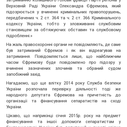
затриманню колишнього голови фракції Партії регіонів у
Верховній Раді України Олександра Єфремова, який
підозрюється у вчиненні кримінальних правопорушень,
передбачених ч. 2 ст. 364 та ч. 2 ст. 366 Кримінального
кодексу України, тобто у зловживанні службовим
становищем за обтяжуючих обставин та службовому
підробленні.»
На жаль правоохоронні органи не повідомляють, де саме
був затриманий Єфремов і як він відреагував на
затримання. Повідомляється лише, що найближчим
часом Єфремову буде повідомлено про підозру у
вчиненні зазначених злочинів та обраний судом
запобіжний захід.
Нагадаємо, що ще влітку 2014 року Служба безпеки
України розпочала перевірку діяльності тоді же
народного депутата Єфремова на причетність до
організації та фінансування сепаратистів на сході
України.
Цікаво, що наприкінці січня 2015р. року на предмет
фінансування та іншої допомоги сепаратистам у