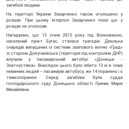
загибелі людини.
На території України Захарченко також оголошено у
розшук. При цьому Інтерпол Захарченко поки що у
розшук не оголосив.
Нагадаємо, що 13 січня 2015 року під Волновахою,
населений пункт Бугас, сталася трагедія. Декілька
снарядів випущених із системи залпового вогню «Град»
зі сторони Докучаєвська (територія під контролем ДНР)
влучили у пасажирський автобус «Донецьк -
Златоустівка». Внаслідок цього було вбито 13 ні в чому
невинних людей – пасажирів автобусу, же 14 поранено і є
тяжкопоранені. Серед загиблих була суддя
господарського суду Донецької області Гриник Марія
Михайлівна.