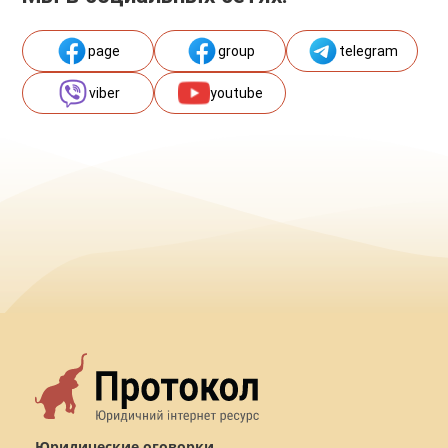
page
group
telegram
viber
youtube
Юридические оговорки