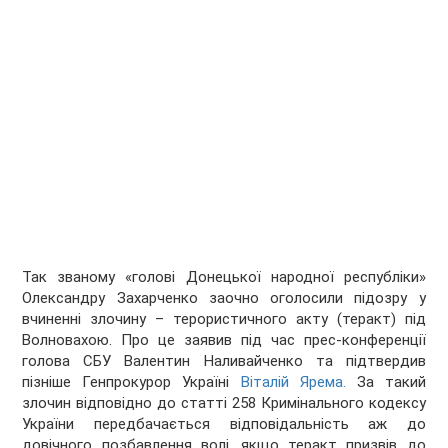
Так званому «голові Донецької народної республіки»
Олександру Захарченко заочно оголосили підозру у
вчиненні злочину – терористичного акту (теракт) під
Волновахою. Про це заявив під час прес-конференції
голова СБУ Валентин Наливайченко та підтвердив
пізніше Генпрокурор Україні
Віталій Ярема.
За такий
злочин відповідно до статті 258 Кримінального кодексу
України передбачається відповідальність аж до
довічного позбавлення волі, якщо теракт призвів до