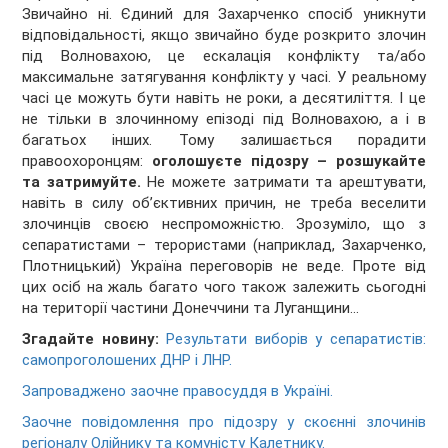
Звичайно ні. Єдиний для Захарченко спосіб уникнути
відповідальності, якщо звичайно буде розкрито злочин
під Волновахою, це ескалація конфлікту та/або
максимальне затягування конфлікту у часі. У реальному
часі це можуть бути навіть не роки, а десятиліття. І це
не тільки в злочинному епізоді під Волновахою, а і в
багатьох інших. Тому залишається порадити
правоохоронцям:
оголошуєте підозру – розшукайте
та затримуйте.
Не можете затримати та арештувати,
навіть в силу об’єктивних причин, не треба веселити
злочинців своєю неспроможністю. Зрозуміло, що з
сепаратистами – терористами (наприклад, Захарченко,
Плотницький) Україна переговорів не веде. Проте від
цих осіб на жаль багато чого також залежить сьогодні
на території частини Донеччини та Луганщини…
Згадайте новину:
Результати виборів у сепаратистів:
самопроголошених ДНР і ЛНР.
Запроваджено заочне правосуддя в Україні
.
Заочне повідомлення про підозру у скоєнні злочинів
регіоналу Олійнику та комуністу Калетнику.