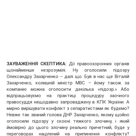
ЗАУВАЖЕННЯ СКЕПТИКА:
Дії правоохоронних органів
щонайменше незрозумілі. Ну оголосили підозру
Олександру Захарченко – далі що. Був в нас ще Віталій
Захарченко, колишній міністр МВС – йому також за
компанію можна оголосити декілька «підозр.» Або
відпрацьовуємо на практиці процедуру заочного
правосуддя нещодавно запроваджену в КПК України. А
мирно вирішувати конфлікт з сепаратистами як будемо?
Невже так званий голова ДНР Захарченко, якому щойно
оголосили підозру у скоєні тяжкого злочину, і який
ймовірно до цього злочину реально причетний, буде у
переговорах націлений на припинення конфлікту?