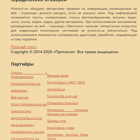
Protocol.ua обладает авторскими правами на информацию, размещенную на
веб - страницах данного ресурса, если не указано иное. Под информацией
понимаются тексты, комментарии, статьи, фотоизображения, рисунки, ящик-
шота, сканы, видео, аудио, другие материалы. При использовании материалов,
размещенных на веб - страницах «Протокол» наличие гиперссылки открытого
для индексации поисковыми системами на protocol.ua обязательна. Под
использованием понимается копирования, адаптация, рерайтинг, модификация
и тому подобное.
Полный текст
Copyright © 2014-2026 «Протокол». Все права защищены.
Партнёры
Серьги с
Винный шкаф
бриллиантами
Подготовка к НМТ / ВНО
alliancetechnika.ua
pereklad.ua
миралинкс
hospice-life.com.ua/
Веб мастер
Перевозка больных
https://motokosmos.ua/
Перевозка лежачих
Синтезаторы
больных за границу
agrotechnika.com.ua
Шкафы купе
perevod.agency
Брендовые сумки
europeservice.com.ua
Натяжные потолки Nova
mk-translations.ua
Stelya