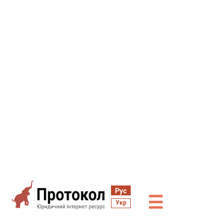
Рус
☰
Укр