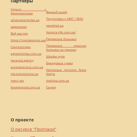
Партнёры
Серьги с
Винный шкаф
бриллиантами
Подготовка к НМТ / ВНО
alliancetechnika.ua
pereklad.ua
миралинкс
hospice-life.com.ua/
Веб мастер
Перевозка больных
https://motokosmos.ua/
Перевозка лежачих
Синтезаторы
больных за границу
agrotechnika.com.ua
Шкафы купе
perevod.agency
Брендовые сумки
europeservice.com.ua
Натяжные потолки Nova
mk-translations.ua
Stelya
текст юа
maltina.com.ua
kievperevod.com.ua
Cылки
О проекте
О ресурсе “Протокол”