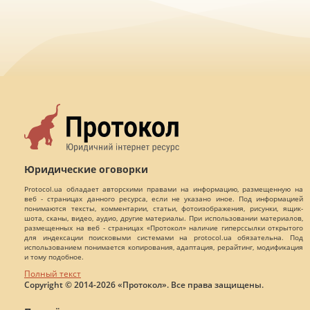
Юридические оговорки
Protocol.ua обладает авторскими правами на информацию, размещенную на
веб - страницах данного ресурса, если не указано иное. Под информацией
понимаются тексты, комментарии, статьи, фотоизображения, рисунки, ящик-
шота, сканы, видео, аудио, другие материалы. При использовании материалов,
размещенных на веб - страницах «Протокол» наличие гиперссылки открытого
для индексации поисковыми системами на protocol.ua обязательна. Под
использованием понимается копирования, адаптация, рерайтинг, модификация
и тому подобное.
Полный текст
Copyright © 2014-2026 «Протокол». Все права защищены.