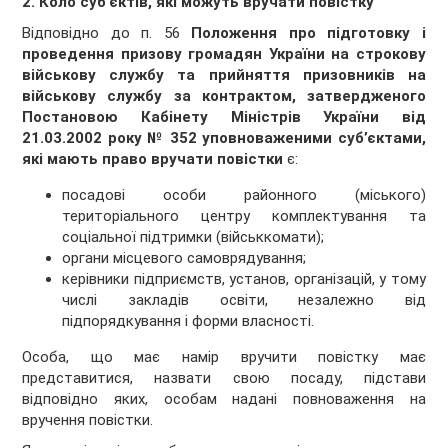
2. Коло суб’єктів, які можуть вручати повістку
Відповідно до п. 56
Положення про підготовку і
проведення призову громадян України на строкову
військову службу та прийняття призовників на
військову службу за контрактом, затверджен
ого
П
остановою Кабінету Міністрів України від
21.03.2002 року № 352
уповноважени
ми
суб’єкт
ами
,
які мають право вручати повістки
є:
посадові особи районного (міського)
територіального центру комплектування та
соціальної підтримки (військкомати);
органи місцевого самоврядування;
керівники підприємств, установ, організацій, у тому
числі закладів освіти, незалежно від
підпорядкування і форми власності.
Особа, що має намір вручити повістку має
представитися, назвати свою посаду, підстави
відповідно яких, особам надані повноваження на
вручення повістки.