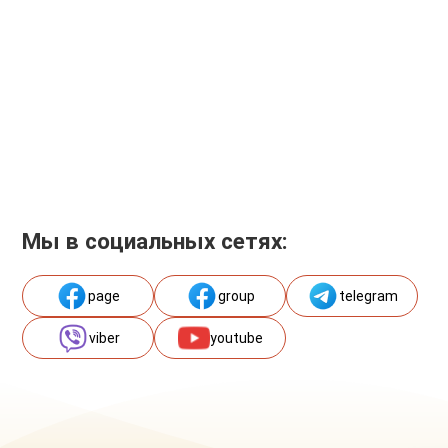
Мы в социальных сетях:
page
group
telegram
viber
youtube