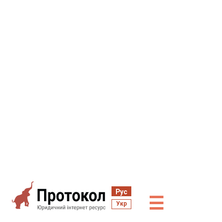
Рус
☰
Укр