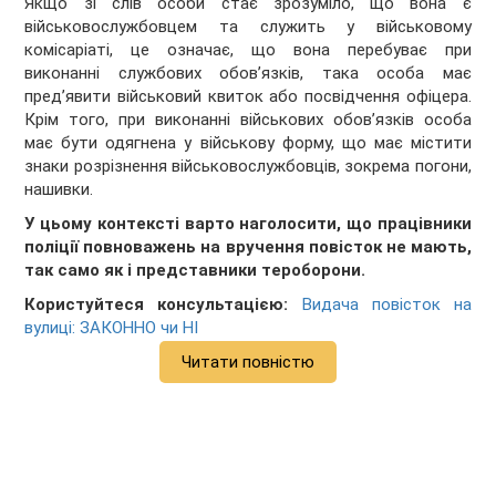
Якщо зі слів особи стає зрозуміло, що вона є
військовослужбовцем та служить у військовому
комісаріаті, це означає, що вона перебуває при
виконанні службових обов’язків, така особа має
пред’явити військовий квиток або посвідчення офіцера.
Крім того, при виконанні військових обов’язків особа
має бути одягнена у військову форму, що має містити
знаки розрізнення військовослужбовців, зокрема погони,
нашивки.
У цьому контексті варто наголосити, що
працівники
поліції повноважень на вручення повісток не мають
,
так само як і представники тероборони.
Користуйтеся консультацією:
Видача повісток на
вулиці: ЗАКОННО чи НІ
Читати повністю