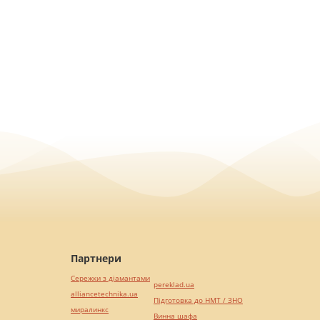
Партнери
Сережки з діамантами
pereklad.ua
alliancetechnika.ua
Підготовка до НМТ / ЗНО
миралинкс
Винна шафа