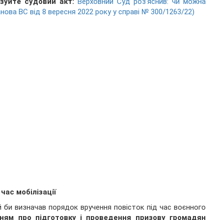
ізуйте судовий акт:
Верховний Суд роз’яснив: чи можна
нова ВС від 8 вересня 2022 року у справі № 300/1263/22)
час мобілізації
й би визначав порядок вручення повісток під час воєнного
ням про підготовку і проведення призову громадян