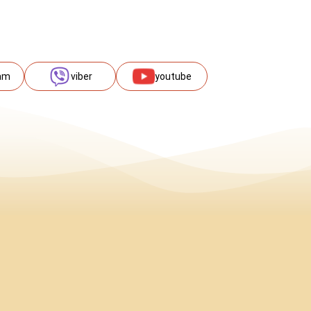
am
viber
youtube