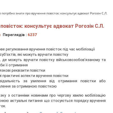
о потрібно знати про вручення повісток: консультує адвокат Рогозін С.Л.
 повісток: консультує адвокат Рогозін С.Л.
ч
Переглядів :
6237
т
ве регулювання вручення повісток під час мобілізації
суб’єктів, які можуть вручати повістку
, де можуть вручати повістку військовозобов’язаному та
би її отримання
язкові реквізити повістки
і практичні аспекти вручення повістки
овідальність за ухилення від отримання повістки або
влення за отриманою повісткою
язку з останніми новинами про чергову хвилю мобілізацію
снюю актуальні питання що стосуються порядку вручення
ток.