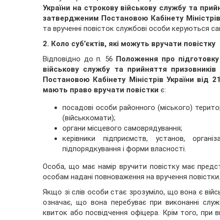
України на строкову військову службу та прий
затвердженим
П
остановою Кабінету Міністрів
та врученні повісток службові особи керуються с
2. Коло суб’єктів, які можуть вручати повістку
Відповідно до п. 56
Положення про підготовку
військову службу та прийняття призовників
П
остановою Кабінету Міністрів України від 2
мають право вручати повістки
є:
посадові особи районного (міського) терито
(військкомати);
органи місцевого самоврядування;
керівники підприємств, установ, органі
підпорядкування і форми власності.
Особа, що має намір вручити повістку має предст
особам надані повноваження на вручення повістки
Якщо зі слів особи стає зрозуміло, що вона є вій
означає, що вона перебуває при виконанні служ
квиток або посвідчення офіцера. Крім того, при в