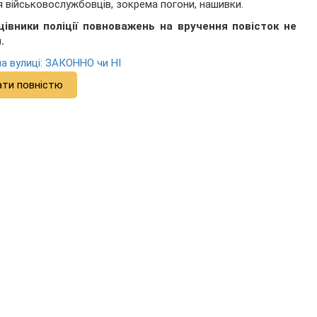
я військовослужбовців, зокрема погони, нашивки.
цівники поліції повноважень на вручення повісток не
.
а вулиці: ЗАКОННО чи НІ
ати повністю