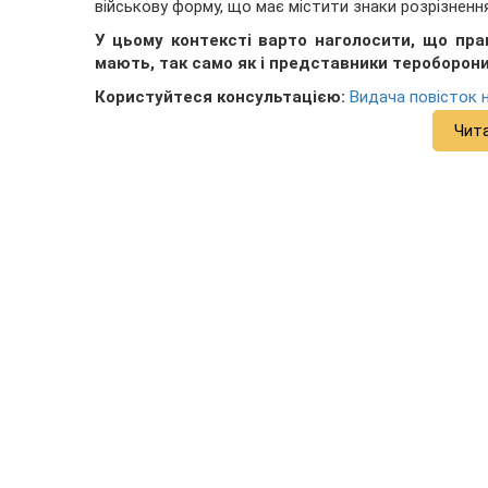
військову форму, що має містити знаки розрізненн
У цьому контексті варто наголосити, що
пра
мають
, так само як і представники тероборони
Користуйтеся консультацією:
Видача повісток н
Чит