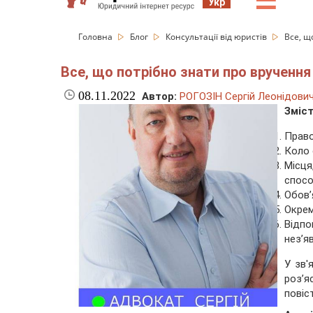
☰
Укр
Головна
Блог
Консультації від юристів
Все, щ
Все, що потрібно знати про вручення
08.11.2022
Автор:
РОГОЗІН Сергій Леонідови
Зміс
Право
Коло 
Місця
спосо
Обов’
Окрем
Відп
нез’я
У зв'
роз’я
повіс