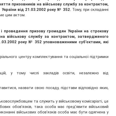
няття призовників на військову службу за контрактом,
 України від 21.03.2002 року № 352.
Тому, при складанні
аме цим актом.
 і проведення призову громадян України на строкову
 на військову службу за контрактом, затверджен
ого
1.03.2002 року № 352
уповноважени
ми
суб’єкт
ами
, які
ріального центру комплектування та соціальної підтримки
зацій, у тому числі закладів освіти, незалежно від
авитися, назвати свою посаду, підстави відповідно яких,
.
ськовослужбовцем та служить у військовому комісаріаті, це
бових обов’язків, така особа має пред’явити військовий
иконанні військових обов’язків особа має бути одягнена у