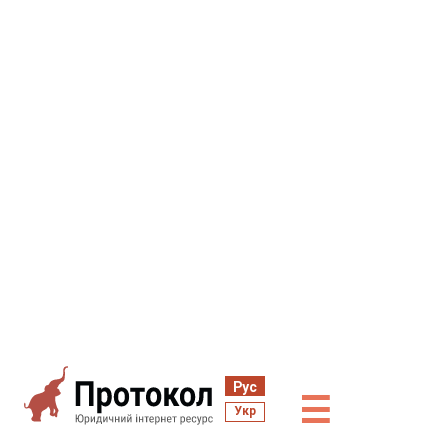
Рус
☰
Укр