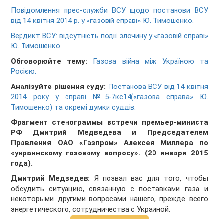
Повідомлення прес-служби ВСУ щодо постанови ВСУ
від 14 квітня 2014 р. у «газовій справі» Ю. Тимошенко.
Вердикт ВСУ: відсутність події злочину у «газовій справі»
Ю. Тимошенко.
Обговорюйте тему:
Газова війна між Україною та
Росією.
Аналізуйте рішення суду:
Постанова ВСУ від 14 квітня
2014 року у справі №5-7кс14(«газова справа» Ю.
Тимошенко) та окремі думки суддів.
Фрагмент стенограммы встречи премьер-министа
РФ Дмитрий Медведева и Председателем
Правления ОАО «Газпром» Алексея Миллера по
«украинскому газовому вопросу». (20 января 2015
года).
Дмитрий Медведев:
Я позвал вас для того, чтобы
обсудить ситуацию, связанную с поставками газа и
некоторыми другими вопросами нашего, прежде всего
энергетического, сотрудничества с Украиной.