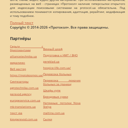
размещенных на веб - страницах «Протокол» наличие гиперссылки открытого
для индексации поисковыми системами на protocol.ua обязательна. Под
использованием понимается копирования, адаптация, рерайтинг, модификация
и тому подобное.
Полный текст
Copyright © 2014-2026 «Протокол». Все права защищены.
Партнёры
Серьги с
Винный шкаф
бриллиантами
Подготовка к НМТ / ВНО
alliancetechnika.ua
pereklad.ua
миралинкс
hospice-life.com.ua/
Веб мастер
Перевозка больных
https://motokosmos.ua/
Перевозка лежачих
Синтезаторы
больных за границу
agrotechnika.com.ua
Шкафы купе
perevod.agency
Брендовые сумки
europeservice.com.ua
Натяжные потолки Nova
mk-translations.ua
Stelya
текст юа
maltina.com.ua
kievperevod.com.ua
Cылки