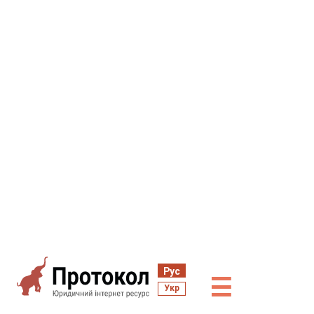
Рус
☰
Укр