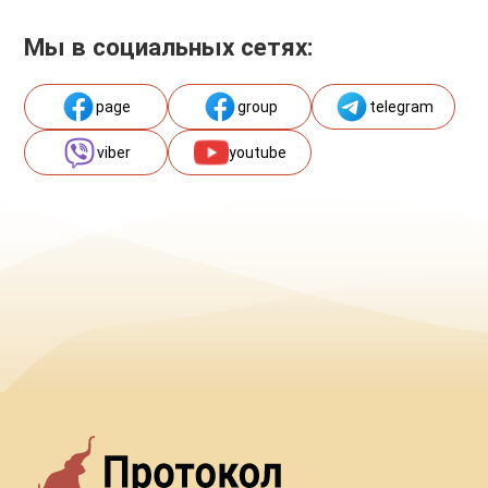
Мы в социальных сетях:
page
group
telegram
viber
youtube