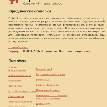
Юридические оговорки
Protocol.ua обладает авторскими правами на информацию, размещенную на
веб - страницах данного ресурса, если не указано иное. Под информацией
понимаются тексты, комментарии, статьи, фотоизображения, рисунки, ящик-
шота, сканы, видео, аудио, другие материалы. При использовании материалов,
размещенных на веб - страницах «Протокол» наличие гиперссылки открытого
для индексации поисковыми системами на protocol.ua обязательна. Под
использованием понимается копирования, адаптация, рерайтинг, модификация
и тому подобное.
Полный текст
Copyright © 2014-2026 «Протокол». Все права защищены.
Партнёры
Серьги с
Винный шкаф
бриллиантами
Подготовка к НМТ / ВНО
alliancetechnika.ua
pereklad.ua
миралинкс
hospice-life.com.ua/
Веб мастер
Перевозка больных
https://motokosmos.ua/
Перевозка лежачих
Синтезаторы
больных за границу
agrotechnika.com.ua
Шкафы купе
perevod.agency