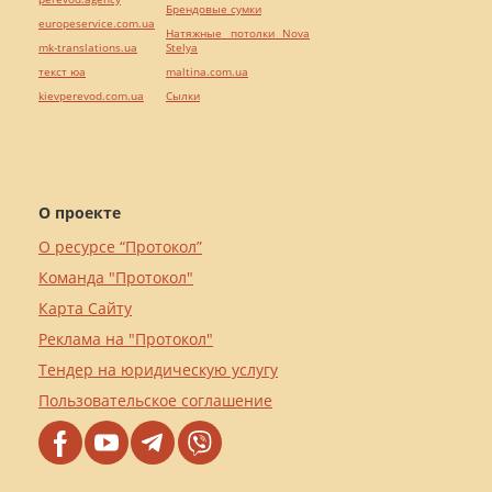
Брендовые сумки
europeservice.com.ua
Натяжные потолки Nova
mk-translations.ua
Stelya
текст юа
maltina.com.ua
kievperevod.com.ua
Cылки
О проекте
О ресурсе “Протокол”
Команда "Протокол"
Карта Сайту
Реклама на "Протокол"
Тендер на юридическую услугу
Пользовательское соглашение