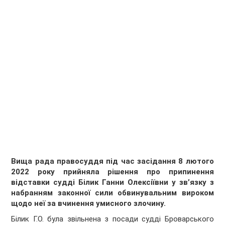
Вища рада правосуддя під час засідання 8 лютого
2022 року прийняла рішення про припинення
відставки судді Білик Ганни Олексіївни у зв’язку з
набранням законної сили обвинувальним вироком
щодо неї за вчинення умисного злочину.
Білик Г.О. була звільнена з посади судді Броварського