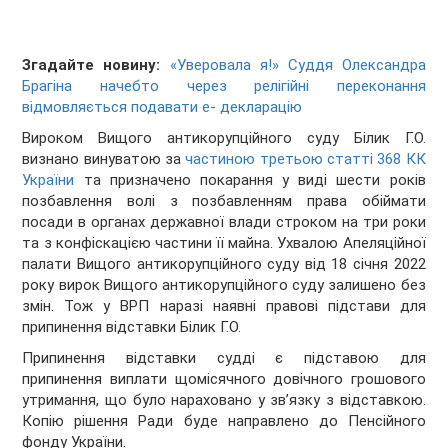
Згадайте новину:
«Уверовала я!» Суддя Олександра
Брагіна начебто через релігійні переконання
відмовляється подавати е- декларацію
Вироком Вищого антикорупційного суду Білик Г.О.
визнано винуватою за
частиною третьою статті 368 КК
України
та призначено покарання у виді шести років
позбавлення волі з позбавленням права обіймати
посади в органах державної влади строком на три роки
та з конфіскацією частини її майна. Ухвалою Апеляційної
палати Вищого антикорупційного суду від 18 січня 2022
року вирок Вищого антикорупційного суду залишено без
змін. Тож у ВРП наразі наявні правові підстави для
припинення відставки Білик Г.О.
Припинення відставки судді є підставою для
припинення виплати щомісячного довічного грошового
утримання, що було нараховано у зв’язку з відставкою.
Копію рішення Ради буде направлено до Пенсійного
фонду України.