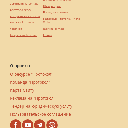
agrotechnika.com.ua
Шкафы купе
perevod.agency
Брендовые сумки
europeservice.com.ua
Натяжные потолки Nova
mk-translations.ua
Stelya
текст юа
maltina.com.ua
kievperevod.com.ua
Cылки
О проекте
О ресурсе “Протокол”
Команда "Протокол"
Карта Сайту
Реклама на "Протокол"
Тендер на юридическую услугу
Пользовательское соглашение