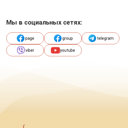
Мы в социальных сетях:
page
group
telegram
viber
youtube