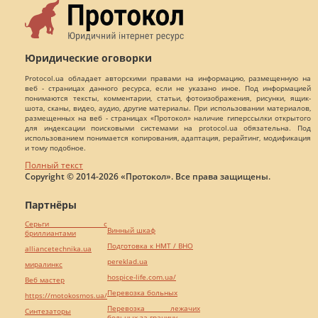
Юридические оговорки
Protocol.ua обладает авторскими правами на информацию, размещенную на
веб - страницах данного ресурса, если не указано иное. Под информацией
понимаются тексты, комментарии, статьи, фотоизображения, рисунки, ящик-
шота, сканы, видео, аудио, другие материалы. При использовании материалов,
размещенных на веб - страницах «Протокол» наличие гиперссылки открытого
для индексации поисковыми системами на protocol.ua обязательна. Под
использованием понимается копирования, адаптация, рерайтинг, модификация
и тому подобное.
Полный текст
Copyright © 2014-2026 «Протокол». Все права защищены.
Партнёры
Серьги с
Винный шкаф
бриллиантами
Подготовка к НМТ / ВНО
alliancetechnika.ua
pereklad.ua
миралинкс
hospice-life.com.ua/
Веб мастер
Перевозка больных
https://motokosmos.ua/
Перевозка лежачих
Синтезаторы
больных за границу