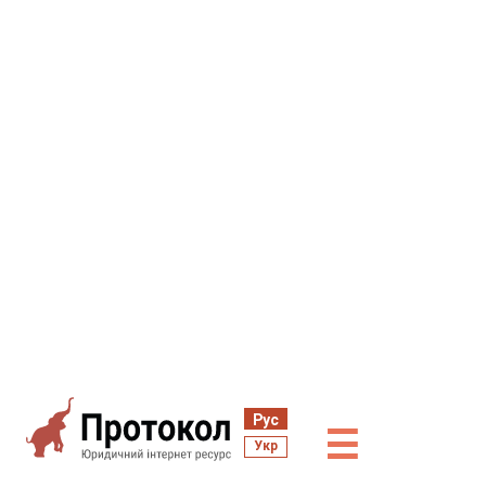
Рус
☰
Укр