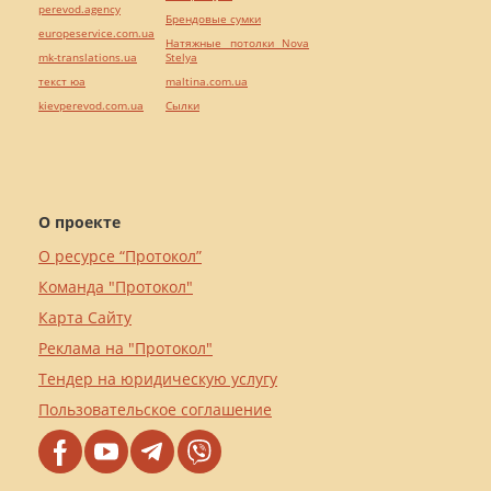
perevod.agency
Брендовые сумки
europeservice.com.ua
Натяжные потолки Nova
mk-translations.ua
Stelya
текст юа
maltina.com.ua
kievperevod.com.ua
Cылки
О проекте
О ресурсе “Протокол”
Команда "Протокол"
Карта Сайту
Реклама на "Протокол"
Тендер на юридическую услугу
Пользовательское соглашение