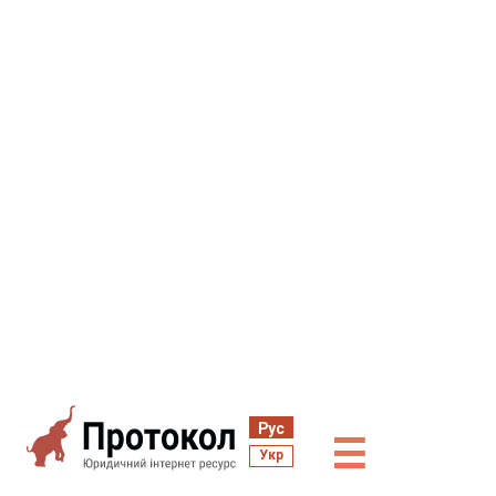
Рус
☰
Укр