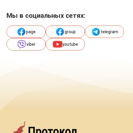
Мы в социальных сетях:
page
group
telegram
viber
youtube