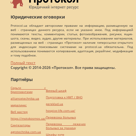
Юридические оговорки
Protocol.ua обладает авторскими правами на информацию, размещенную на
веб - страницах данного ресурса, если не указано иное. Под информацией
понимаются тексты, комментарии, статьи, фотоизображения, рисунки, ящик-
шота, сканы, видео, аудио, другие материалы. При использовании материалов,
размещенных на веб - страницах «Протокол» наличие гиперссылки открытого
для индексации поисковыми системами на protocol.ua обязательна. Под
использованием понимается копирования, адаптация, рерайтинг, модификация
и тому подобное.
Полный текст
Copyright © 2014-2026 «Протокол». Все права защищены.
Партнёры
Серьги с
Винный шкаф
бриллиантами
Подготовка к НМТ / ВНО
alliancetechnika.ua
pereklad.ua
миралинкс
hospice-life.com.ua/
Веб мастер
Перевозка больных
https://motokosmos.ua/
Перевозка лежачих
Синтезаторы
больных за границу
agrotechnika.com.ua
Шкафы купе