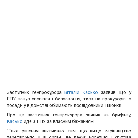
Заступник генпрокурора
Віталій Касько
заявив, що у
ГПУ панує свавілля і беззаконня, тиск на прокурорів, а
посади у відомстві обіймають послідовники Пшонки
Про це заступник генпрокурора заявив на брифінгу,
Касько
йде з ГПУ за власним бажанням.
"Таке рішення викликано тим, що вище керівництво
перетворило її в орган, де панує корупція і кругова