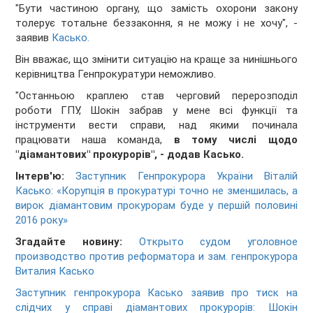
"Бути частиною органу, що замість охорони закону
толерує тотальне беззаконня, я не можу і не хочу", -
заявив
Касько.
Він вважає, що змінити ситуацію на краще за нинішнього
керівництва Генпрокуратури неможливо.
"Останньою краплею став черговий перерозподіл
роботи ГПУ, Шокін забрав у мене всі функції та
інструменти вести справи, над якими починала
працювати наша команда,
в тому числі щодо
"діамантових" прокурорів", - додав Касько.
Інтерв'ю:
Заступник Генпрокурора України Віталій
Касько: «Корупція в прокуратурі точно не зменшилась, а
вирок діамантовим прокурорам буде у першій половині
2016 року»
Згадайте новину:
Открыто судом уголовное
производство против реформатора и зам. генпрокурора
Виталия Касько
Заступник генпрокурора Касько заявив про тиск на
слідчих у справі діамантових прокурорів: Шокін