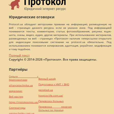
Юридические оговорки
Protocol.ua обладает авторскими правами на информацию, размещенную на
веб - страницах данного ресурса, если не указано иное. Под информацией
понимаются тексты, комментарии, статьи, фотоизображения, рисунки, ящик-
шота, сканы, видео, аудио, другие материалы. При использовании материалов,
размещенных на веб - страницах «Протокол» наличие гиперссылки открытого
для индексации поисковыми системами на protocol.ua обязательна. Под
использованием понимается копирования, адаптация, рерайтинг, модификация
и тому подобное.
Полный текст
Copyright © 2014-2026 «Протокол». Все права защищены.
Партнёры
Серьги с
Винный шкаф
бриллиантами
Подготовка к НМТ / ВНО
alliancetechnika.ua
pereklad.ua
миралинкс
hospice-life.com.ua/
Веб мастер
Перевозка больных
https://motokosmos.ua/
Перевозка лежачих
Синтезаторы
больных за границу
agrotechnika.com.ua