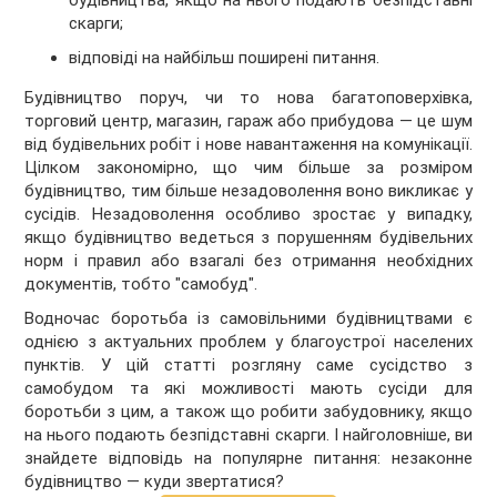
будівництва, якщо на нього подають безпідставні
скарги;
відповіді на найбільш поширені питання.
Будівництво поруч, чи то нова багатоповерхівка,
торговий центр, магазин, гараж або прибудова — це шум
від будівельних робіт і нове навантаження на комунікації.
Цілком закономірно, що чим більше за розміром
будівництво, тим більше незадоволення воно викликає у
сусідів. Незадоволення особливо зростає у випадку,
якщо будівництво ведеться з порушенням будівельних
норм і правил або взагалі без отримання необхідних
документів, тобто "самобуд".
Водночас боротьба із самовільними будівництвами є
однією з актуальних проблем у благоустрої населених
пунктів. У цій статті розгляну саме сусідство з
самобудом та які можливості мають сусіди для
боротьби з цим, а також що робити забудовнику, якщо
на нього подають безпідставні скарги. І найголовніше, ви
знайдете відповідь на популярне питання: незаконне
будівництво — куди звертатися?