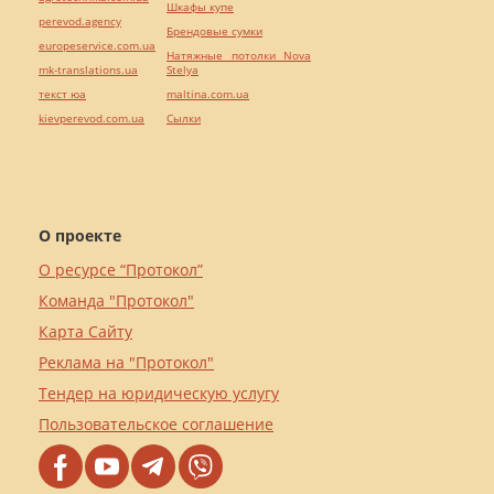
Шкафы купе
perevod.agency
Брендовые сумки
europeservice.com.ua
Натяжные потолки Nova
mk-translations.ua
Stelya
текст юа
maltina.com.ua
kievperevod.com.ua
Cылки
О проекте
О ресурсе “Протокол”
Команда "Протокол"
Карта Сайту
Реклама на "Протокол"
Тендер на юридическую услугу
Пользовательское соглашение