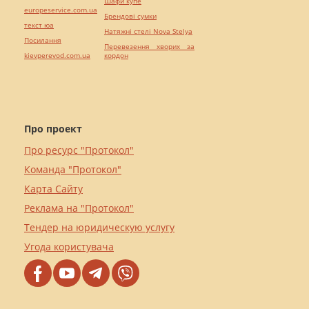
Шафи купе
europeservice.com.ua
Брендові сумки
текст юа
Натяжні стелі Nova Stelya
Посилання
Перевезення хворих за
kievperevod.com.ua
кордон
Про проект
Про ресурс "Протокол"
Команда "Протокол"
Карта Сайту
Реклама на "Протокол"
Тендер на юридическую услугу
Угода користувача