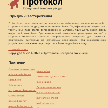
Юридичні застереження
Protocol.ua є власником авторських прав на інформацію, розміщену на веб -
сторінках даного ресурсу, якщо не вказано інше. Під інформацією розуміються
тексти, коментарі, статті, фотозображення, малюнки, ящик-шота, скани, відео,
аудіо, інші матеріали. При використанні матеріалів, розміщених на веб -
сторінках «Протокол» наявність гіперпосилання відкритого для індексації
пошуковими системами на protocol.ua обов`язкове. Під використанням
розуміється копіювання, адаптація, рерайтинг, модифікація тощо.
Повний текст
Copyright © 2014-2026 «Протокол». Всі права захищені.
Партнери
Сережки з діамантами
pereklad.ua
alliancetechnika.ua
Підготовка до НМТ / ЗНО
миралинкс
Винна шафа
Веб мастер
Перевезення хворих
https://motokosmos.ua/
hospice-life.com.ua/
Синтезатори
mk-translations.ua
perevod.agency
maltina.com.ua
agrotechnika.com.ua