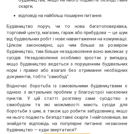
будівництва, якщо на нього подають безпідставні
скарги;
відповіді на найбільш поширені питання.
Будівництво поруч, чи то нова багатоповерхівка,
торговий центр, магазин, гараж або прибудова — це шум
від будівельних робіт і нове навантаження на комунікації.
Цілком закономірно, що чим більше за розміром
будівництво, тим більше незадоволення воно викликає у
сусідів. Незадоволення особливо зростає у випадку,
якщо будівництво ведеться з порушенням будівельних
норм і правил або взагалі без отримання необхідних
документів, тобто "самобуд".
Водночас боротьба із самовільними будівництвами є
однією з актуальних проблем у благоустрої населених
пунктів. У цій статті розгляну саме сусідство з
самобудом та які можливості мають сусіди для
боротьби з цим, а також що робити забудовнику, якщо
на нього подають безпідставні скарги. І найголовніше, ви
знайдете відповідь на популярне питання: незаконне
будівництво — куди звертатися?