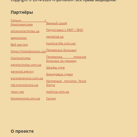
Партнёры
Серьги с
Винный шкаф
бриллиантами
Подготовка к НМТ / ВНО
alliancetechnika.ua
pereklad.ua
миралинкс
hospice-life.com.ua/
Веб мастер
Перевозка больных
https://motokosmos.ua/
Перевозка лежачих
Синтезаторы
больных за границу
agrotechnika.com.ua
Шкафы купе
perevod.agency
Брендовые сумки
europeservice.com.ua
Натяжные потолки Nova
mk-translations.ua
Stelya
текст юа
maltina.com.ua
kievperevod.com.ua
Cылки
О проекте