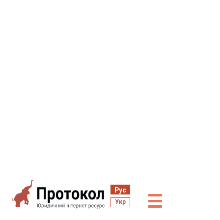
Рус
☰
Укр