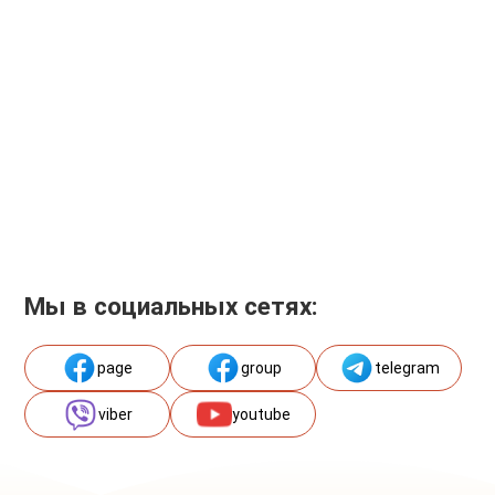
Мы в социальных сетях:
page
group
telegram
viber
youtube