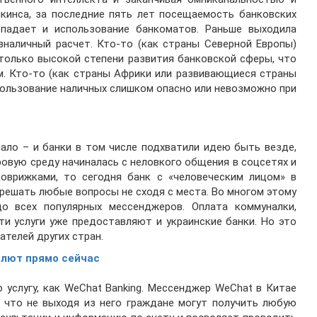
кинса, за последние пять лет посещаемость банковских
 падает и использование банкоматов. Раньше выходила
зналичный расчет. Кто-то (как страны Северной Европы)
столько высокой степени развития банковской сферы, что
м. Кто-то (как страны Африки или развивающиеся страны
спользование наличных слишком опасно или невозможно при
ало – и банки в том числе подхватили идею быть везде,
ровую среду начиналась с неловкого общения в соцсетях и
оврижками, то сегодня банк с «человеческим лицом» в
решать любые вопросы не сходя с места. Во многом этому
о всех популярных мессенджеров. Оплата коммуналки,
ти услуги уже предоставляют и украинские банки. Но это
ателей других стран.
алют прямо сейчас
 услугу, как WeChat Banking. Мессенджер WeChat в Китае
, что не выходя из него граждане могут получить любую