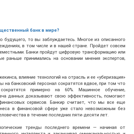
щественный банк в мире?
го будущего, то вы заблуждаетесь. Многое из описанного
ждениях, в том числе и в нашей стране. Пройдет совсем
всеместными. Банки пройдут цифровую трансформацию или
ые раньше принимались на основании мнения экспертов,
екинса, влияние технологий на отрасль и ее «уберизация»
ы на банковский персонал сократятся вдвое, при том что
 сократятся примерно на 60%. Машинное обучение,
едача данных доказывают свою эффективность, помогают
инансовых сервисов. Банкир считает, что мы все еще
изнеса в финансовой сфере уже стало невозможным без
еловечества в течение последних пяти-десяти лет.
логические тренды последнего времени — начиная от
ственного интеллекта и заканчивая омниканальностью и