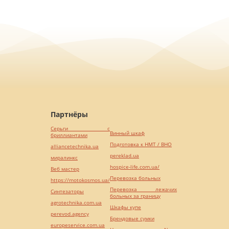
Партнёры
Серьги с
Винный шкаф
бриллиантами
Подготовка к НМТ / ВНО
alliancetechnika.ua
pereklad.ua
миралинкс
hospice-life.com.ua/
Веб мастер
Перевозка больных
https://motokosmos.ua/
Перевозка лежачих
Синтезаторы
больных за границу
agrotechnika.com.ua
Шкафы купе
perevod.agency
Брендовые сумки
europeservice.com.ua