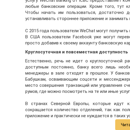
услугу. WeChat Banking от ICBC предоставляет к
любые банковские операции. Кроме того, тут к
Чтобы начать им пользоваться, достаточно д
устанавливать стороннее приложение и занимать 
С 2015 года пользователи WeChat могут получить 
В США пользователи Facebook уже могут перево
просто добавив к своему аккаунту банковскую кар
Круглосуточная и повсеместная доступность
Естественно, речь не идет о круглосуточной р
доступным постоянно, банку всего лишь необх
менеджеры в зале отходят в прошлое. У банко
Бабушкам, осваивающим соцсети и мессенджеры
место совершения транзакций или управления сч
румов, где можно посмотреть на те или иные услуг
В странах Северной Европы, которые идут к
сокращается количество отделений, так как по
приложение и практически не нуждается в таких у
Чит