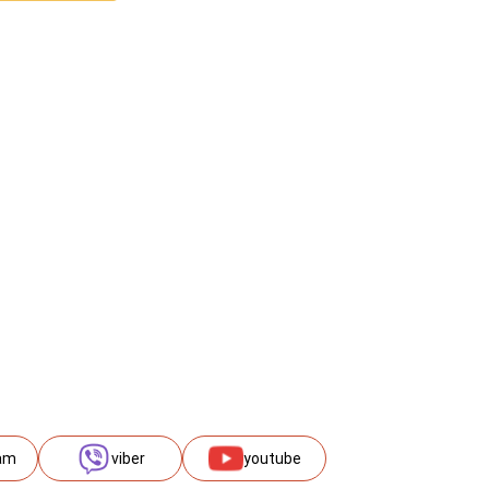
am
viber
youtube