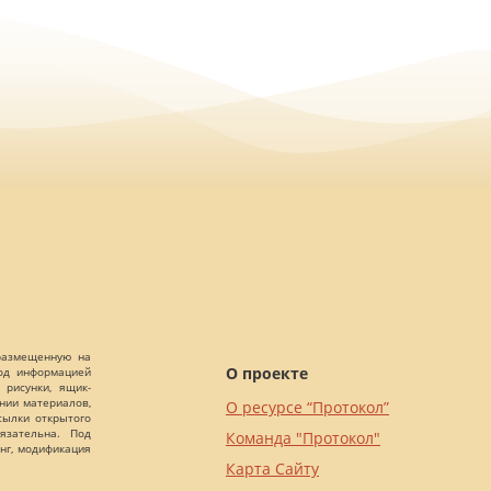
 размещенную на
О проекте
Под информацией
 рисунки, ящик-
ании материалов,
О ресурсе “Протокол”
сылки открытого
язательна. Под
Команда "Протокол"
нг, модификация
Карта Сайту