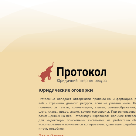
Юридические оговорки
Protocol.ua обладает авторскими правами на информацию,
веб - страницах данного ресурса, если не указано иное. 
понимаются тексты, комментарии, статьи, фотоизображения,
шота, сканы, видео, аудио, другие материалы. При использов
размещенных на веб - страницах «Протокол» наличие гиперс
для индексации поисковыми системами на protocol.ua об
использованием понимается копирования, адаптация, рерайти
и тому подобное.
Полный текст