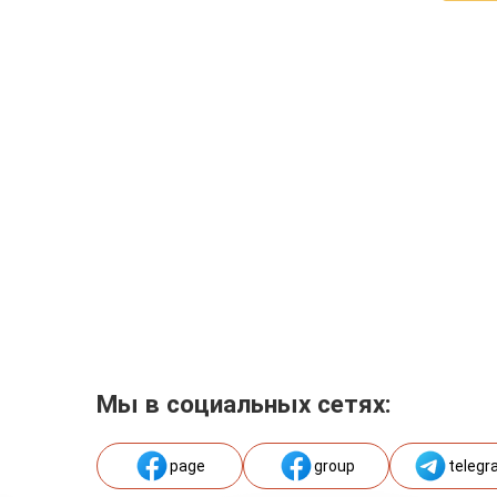
Мы в социальных сетях:
page
group
telegr