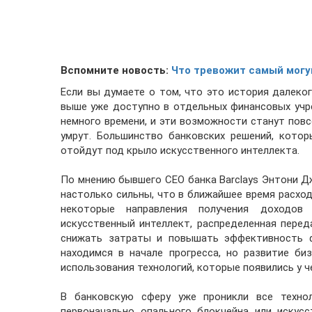
Вспомните новость:
Что тревожит самый могу
Если вы думаете о том, что это история далеко
выше уже доступно в отдельных финансовых учре
немного времени, и эти возможности станут по
умрут. Большинство банковских решений, котор
отойдут под крыло искусственного интеллекта.
По мнению бывшего CEO банка Barclays Энтони Дж
настолько сильны, что в ближайшее время расход
некоторые направления получения доходов
искусственный интеллект, распределенная пер
снижать затраты и повышать эффективность ф
находимся в начале прогресса, но развитие б
использования технологий, которые появились у ч
В банковскую сферу уже проникли все техно
первоначально опального блокчейна или искус