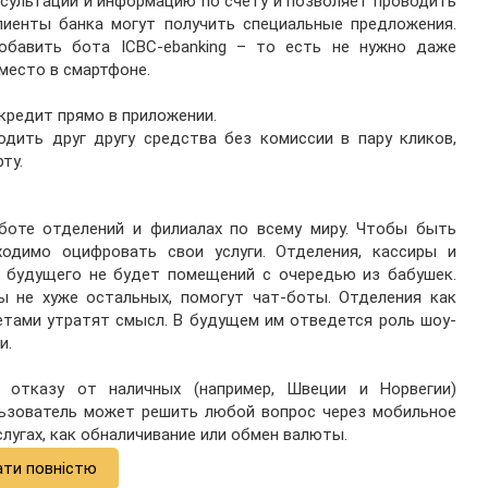
онсультации и информацию по счету и позволяет проводить
лиенты банка могут получить специальные предложения.
обавить бота ICBC-ebanking – то есть не нужно даже
место в смартфоне.
кредит прямо в приложении.
дить друг другу средства без комиссии в пару кликов,
ту.
аботе отделений и филиалах по всему миру. Чтобы быть
одимо оцифровать свои услуги. Отделения, кассиры и
в будущего не будет помещений с очередью из бабушек.
 не хуже остальных, помогут чат-боты. Отделения как
етами утратят смысл. В будущем им отведется роль шоу-
и.
 отказу от наличных (например, Швеции и Норвегии)
льзователь может решить любой вопрос через мобильное
слугах, как обналичивание или обмен валюты.
ати повністю