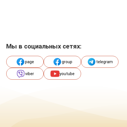
Мы в социальных сетях:
page
group
telegram
viber
youtube