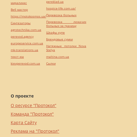
pereklad.ua
миралинкс
hospice-life.com.ua/
Веб мастер
Перевозка больных
https://motokosmos.ua/
Перевозка лежачих
Синтезаторы
больных за границу
agrotechnika.com.ua
Шкафы купе
perevod.agency
Брендовые сумки
europeservice.com.ua
Натяжные потолки Nova
mk-translations.ua
Stelya
текст юа
maltina.com.ua
kievperevod.com.ua
Cылки
О проекте
О ресурсе “Протокол”
Команда "Протокол"
Карта Сайту
Реклама на "Протокол"