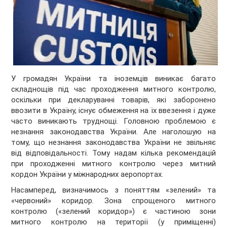
У громадян України та іноземців виникає багато
складнощів під час проходження митного контролю,
оскільки при декларуванні товарів, які заборонено
ввозити в Україну, існує обмеження на їх ввезення і дуже
часто виникають труднощі. Головною проблемою є
незнання законодавства України. Але наголошую на
тому, що незнання законодавства України не звільняє
від відповідальності. Тому надам кілька рекомендацій
при проходженні митного контролю через митний
кордон України у міжнародних аеропортах.
Насамперед, визначимось з поняттям «зелений» та
«червоний» коридор. Зона спрощеного митного
контролю («зелений коридор») є частиною зони
митного контролю на території (у приміщенні)