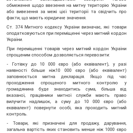
обмеження щодо ввезення на митну територію України
або вивезення за межі цієї території та свідчить про
факти, що мають юридичне значення.
Ст. 374 Митного кодексу України визначає, які товари
оподатковуються при переміщенні через митний кордон
України.
При переміщенні товарів через митний кордон України
спрощеним способом дозволяється перевозити:
- Готівку до 10 000 євро (або еквівалент), у разі
наявності більше ніж10 000 євро (або еквівалент)
заповнюється митна декларація. Якщо під час
проходження спрощеного митного контролю у
громадянина буде знаходитись сума, більша від
вказаної, працівники митної служби мають право
вилучити надлишок, а суму до 10 000 євро (або
еквівалент) повернути особі, яка проходить митний
контроль.
- Товари, які призначені для продажу, дарування,
загальна вартість яких становить менше ніж 1000 євро