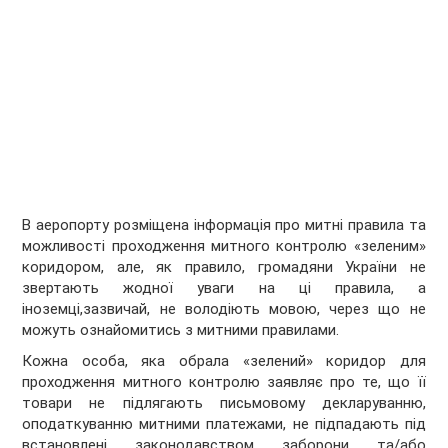
В аеропорту розміщена інформація про митні правила та
можливості проходження митного контролю «зеленим»
коридором, але, як правило, громадяни України не
звертають жодної уваги на ці правила, а
іноземці,зазвичай, не володіють мовою, через що не
можуть ознайомитись з митними правилами.
Кожна особа, яка обрала «зелений» коридор для
проходження митного контролю заявляє про те, що її
товари не підлягають письмовому декларуванню,
оподаткуванню митними платежами, не підпадають під
встановлені законодавством заборони та/або