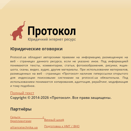
Юридические оговорки
Protocol.ua обладает авторскими правами на информацию, размещенную на
веб - страницах данного ресурса, если не указано иное. Под информацией
понимаются тексты, комментарии, статьи, фотоизображения, рисунки, ящик-
шота, сканы, видео, аудио, другие материалы. При использовании материалов,
размещенных на веб - страницах «Протокол» наличие гиперссылки открытого
для индексации поисковыми системами на protocol.ua обязательна. Под
использованием понимается копирования, адаптация, рерайтинг, модификация
и тому подобное.
Полный текст
Copyright © 2014-2026 «Протокол». Все права защищены.
Партнёры
Серьги с
Винный шкаф
бриллиантами
Подготовка к НМТ / ВНО
alliancetechnika.ua