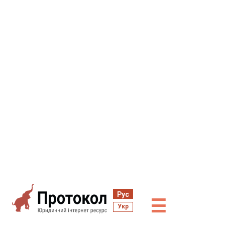
Рус
☰
Укр