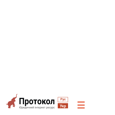
Рус
☰
Укр