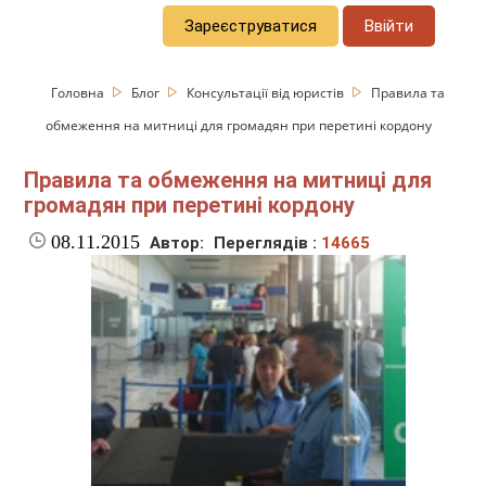
Зареєструватися
Ввійти
Головна
Блог
Консультації від юристів
Правила та
обмеження на митниці для громадян при перетині кордону
Правила та обмеження на митниці для
громадян при перетині кордону
08.11.2015
Автор:
Переглядів :
14665