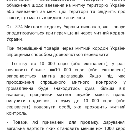
обмеження щодо ввезення на митну територію України
або вивезення за межі цієї території та свідчить про
факти, що мають юридичне значення.
Ст. 374 Митного кодексу України визначає, які товари
оподатковуються при переміщенні через митний кордон
України.
При переміщенні товарів через митний кордон України
спрощеним способом дозволяється перевозити:
- Готівку до 10 000 євро (або еквівалент), у разі
наявності більше ніж10 000 євро (або еквівалент)
заповнюється митна декларація. Якщо під час
проходження спрощеного митного контролю у
громадянина буде знаходитись сума, більша від
вказаної, працівники митної служби мають право
вилучити надлишок, а суму до 10 000 євро (або
еквівалент) повернути особі, яка проходить митний
контроль.
- Товари, які призначені для продажу, дарування,
загальна вартість яких становить менше ніж 1000 євро