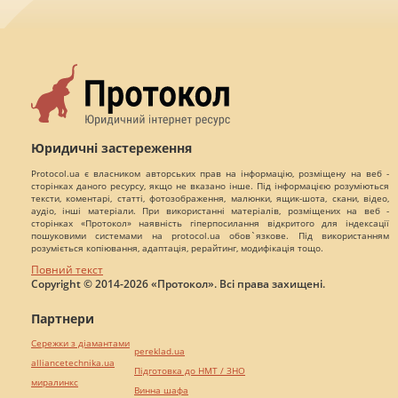
Юридичні застереження
Protocol.ua є власником авторських прав на інформацію, розміщену на веб -
сторінках даного ресурсу, якщо не вказано інше. Під інформацією розуміються
тексти, коментарі, статті, фотозображення, малюнки, ящик-шота, скани, відео,
аудіо, інші матеріали. При використанні матеріалів, розміщених на веб -
сторінках «Протокол» наявність гіперпосилання відкритого для індексації
пошуковими системами на protocol.ua обов`язкове. Під використанням
розуміється копіювання, адаптація, рерайтинг, модифікація тощо.
Повний текст
Copyright © 2014-2026 «Протокол». Всі права захищені.
Партнери
Сережки з діамантами
pereklad.ua
alliancetechnika.ua
Підготовка до НМТ / ЗНО
миралинкс
Винна шафа