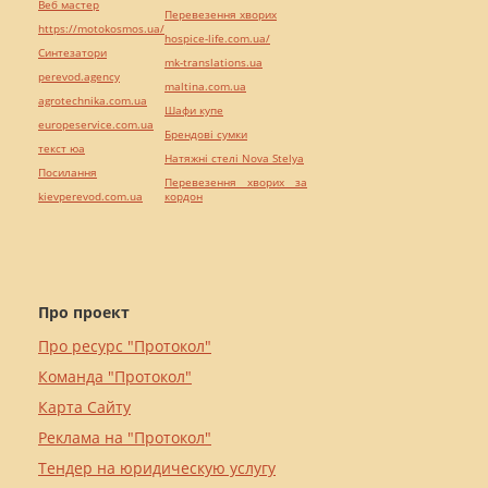
Веб мастер
Перевезення хворих
https://motokosmos.ua/
hospice-life.com.ua/
Синтезатори
mk-translations.ua
perevod.agency
maltina.com.ua
agrotechnika.com.ua
Шафи купе
europeservice.com.ua
Брендові сумки
текст юа
Натяжні стелі Nova Stelya
Посилання
Перевезення хворих за
kievperevod.com.ua
кордон
Про проект
Про ресурс "Протокол"
Команда "Протокол"
Карта Сайту
Реклама на "Протокол"
Тендер на юридическую услугу