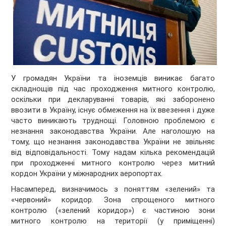
У громадян України та іноземців виникає багато
складнощів під час проходження митного контролю,
оскільки при декларуванні товарів, які заборонено
ввозити в Україну, існує обмеження на їх ввезення і дуже
часто виникають труднощі. Головною проблемою є
незнання законодавства України. Але наголошую на
тому, що незнання законодавства України не звільняє
від відповідальності. Тому надам кілька рекомендацій
при проходженні митного контролю через митний
кордон України у міжнародних аеропортах.
Насамперед, визначимось з поняттям «зелений» та
«червоний» коридор. Зона спрощеного митного
контролю («зелений коридор») є частиною зони
митного контролю на території (у приміщенні)