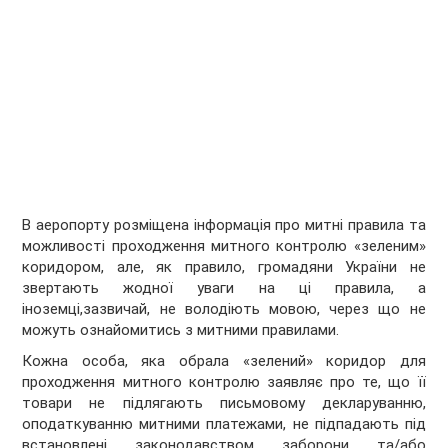
В аеропорту розміщена інформація про митні правила та
можливості проходження митного контролю «зеленим»
коридором, але, як правило, громадяни України не
звертають жодної уваги на ці правила, а
іноземці,зазвичай, не володіють мовою, через що не
можуть ознайомитись з митними правилами.
Кожна особа, яка обрала «зелений» коридор для
проходження митного контролю заявляє про те, що її
товари не підлягають письмовому декларуванню,
оподаткуванню митними платежами, не підпадають під
встановлені законодавством заборони та/або