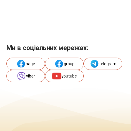
Ми в соціальних мережах:
page
group
telegram
viber
youtube