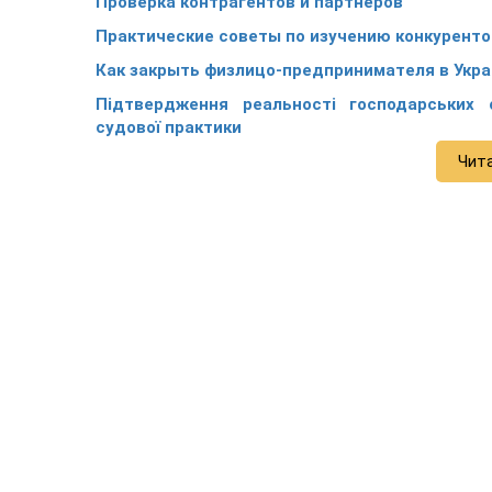
Проверка контрагентов и партнеров
Практические советы по изучению конкуренто
Как закрыть физлицо-предпринимателя в Укр
Підтвердження реальності господарських 
судової практики
Чит