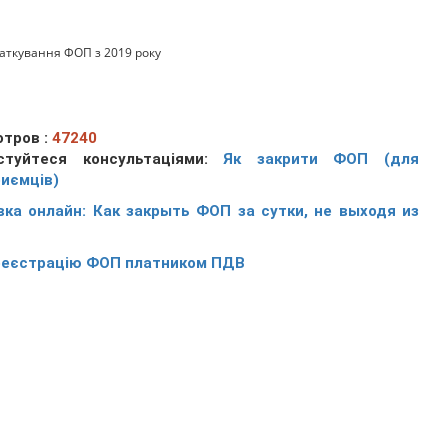
аткування ФОП з 2019 року
тров :
47240
стуйтеся консультаціями:
Як закрити ФОП (для
риємців)
вка онлайн: Как закрыть ФОП за сутки, не выходя из
реєстрацію ФОП платником ПДВ