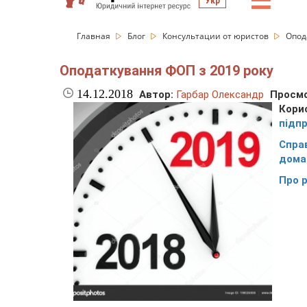
☰
Укр
Главная
Блог
Консультации от юристов
Опод
Оподаткування ФОП з 2019 року
14.12.2018
Автор:
Гарбар Олександр
Просмо
Кори
підп
Спра
дома
Про 