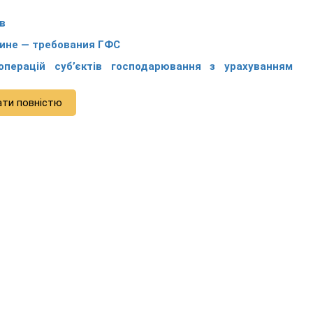
в
аине — требования ГФС
операцій суб’єктів господарювання з урахуванням
ати повністю