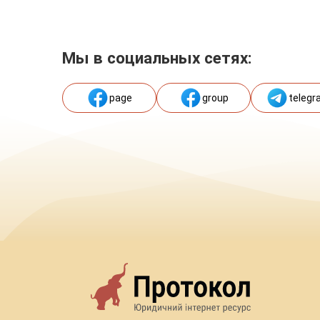
Мы в социальных сетях:
page
group
telegr