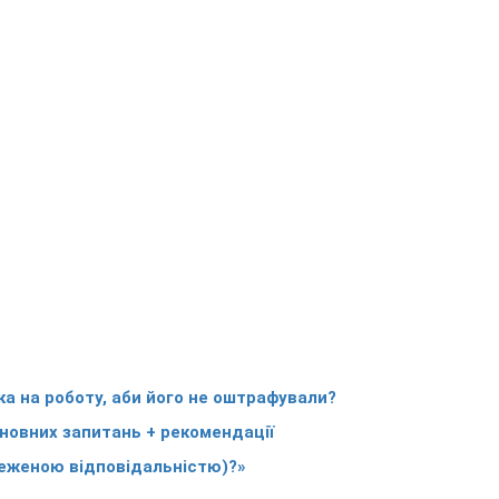
 на роботу, аби його не оштрафували?
сновних запитань + рекомендації
меженою відповідальністю)?»