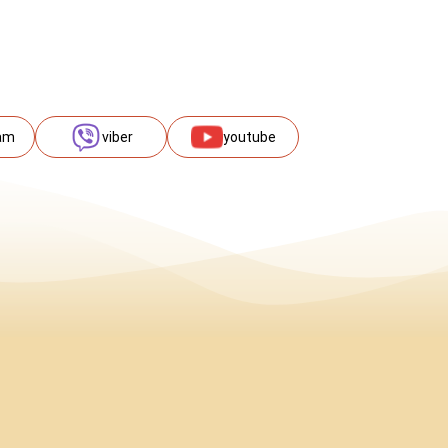
am
viber
youtube