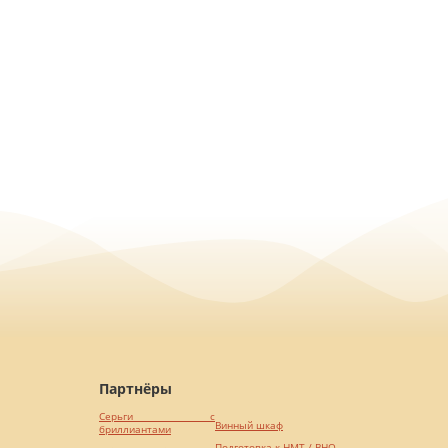
Партнёры
Серьги с
Винный шкаф
бриллиантами
Подготовка к НМТ / ВНО