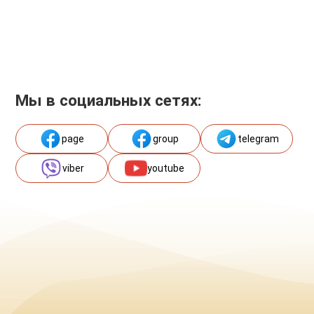
Мы в социальных сетях:
page
group
telegram
viber
youtube