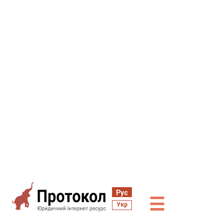
Рус
☰
Укр