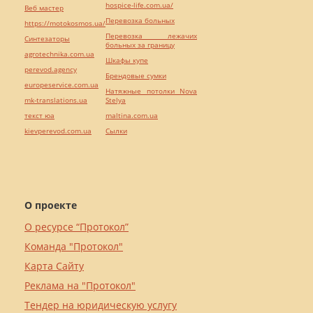
hospice-life.com.ua/
Веб мастер
Перевозка больных
https://motokosmos.ua/
Перевозка лежачих
Синтезаторы
больных за границу
agrotechnika.com.ua
Шкафы купе
perevod.agency
Брендовые сумки
europeservice.com.ua
Натяжные потолки Nova
mk-translations.ua
Stelya
текст юа
maltina.com.ua
kievperevod.com.ua
Cылки
О проекте
О ресурсе “Протокол”
Команда "Протокол"
Карта Сайту
Реклама на "Протокол"
Тендер на юридическую услугу