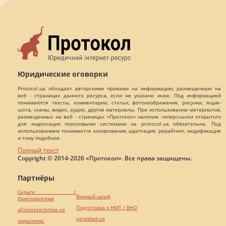
Юридические оговорки
Protocol.ua обладает авторскими правами на информацию, размещенную на
веб - страницах данного ресурса, если не указано иное. Под информацией
понимаются тексты, комментарии, статьи, фотоизображения, рисунки, ящик-
шота, сканы, видео, аудио, другие материалы. При использовании материалов,
размещенных на веб - страницах «Протокол» наличие гиперссылки открытого
для индексации поисковыми системами на protocol.ua обязательна. Под
использованием понимается копирования, адаптация, рерайтинг, модификация
и тому подобное.
Полный текст
Copyright © 2014-2026 «Протокол». Все права защищены.
Партнёры
Серьги с
Винный шкаф
бриллиантами
Подготовка к НМТ / ВНО
alliancetechnika.ua
pereklad.ua
миралинкс