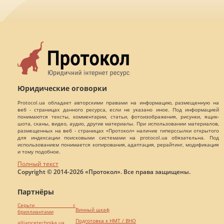
Юридические оговорки
Protocol.ua обладает авторскими правами на информацию, размещенную на
веб - страницах данного ресурса, если не указано иное. Под информацией
понимаются тексты, комментарии, статьи, фотоизображения, рисунки, ящик-
шота, сканы, видео, аудио, другие материалы. При использовании материалов,
размещенных на веб - страницах «Протокол» наличие гиперссылки открытого
для индексации поисковыми системами на protocol.ua обязательна. Под
использованием понимается копирования, адаптация, рерайтинг, модификация
и тому подобное.
Полный текст
Copyright © 2014-2026 «Протокол». Все права защищены.
Партнёры
Серьги с
Винный шкаф
бриллиантами
Подготовка к НМТ / ВНО
alliancetechnika.ua