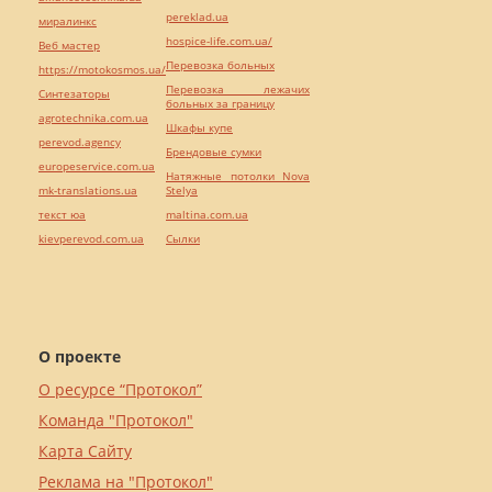
pereklad.ua
миралинкс
hospice-life.com.ua/
Веб мастер
Перевозка больных
https://motokosmos.ua/
Перевозка лежачих
Синтезаторы
больных за границу
agrotechnika.com.ua
Шкафы купе
perevod.agency
Брендовые сумки
europeservice.com.ua
Натяжные потолки Nova
mk-translations.ua
Stelya
текст юа
maltina.com.ua
kievperevod.com.ua
Cылки
О проекте
О ресурсе “Протокол”
Команда "Протокол"
Карта Сайту
Реклама на "Протокол"