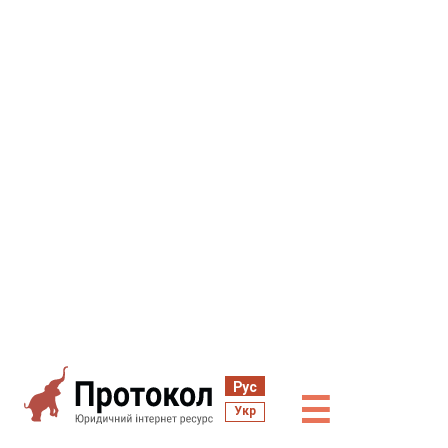
Рус
☰
Укр