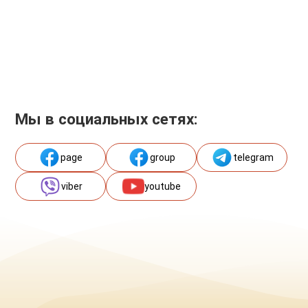
Мы в социальных сетях:
page
group
telegram
viber
youtube