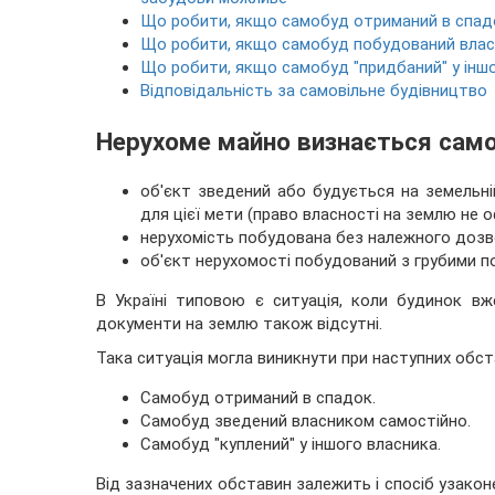
Що робити, якщо самобуд отриманий в спад
Що робити, якщо самобуд побудований власн
Що робити, якщо самобуд "придбаний" у інш
Відповідальність за самовільне будівництво
Нерухоме майно визнається само
об'єкт зведений або будується на земельні
для цієї мети (право власності на землю не 
нерухомість побудована без належного дозв
об'єкт нерухомості побудований з грубими п
В Україні типовою є ситуація, коли будинок вже
документи на землю також відсутні.
Така ситуація могла виникнути при наступних обст
Самобуд отриманий в спадок.
Самобуд зведений власником самостійно.
Самобуд "куплений" у іншого власника.
Від зазначених обставин залежить і спосіб узако