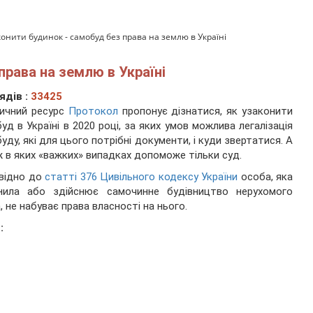
конити будинок - самобуд без права на землю в Україні
права на землю в Україні
ядів :
33425
ичний ресурс
Протокол
пропонує дізнатися, як узаконити
уд в Україні в 2020 році, за яких умов можлива легалізація
уду, які для цього потрібні документи, і куди звертатися. А
 в яких «важких» випадках допоможе тільки суд.
відно до
статті 376 Цивільного кодексу України
особа, яка
снила або здійснює самочинне будівництво нерухомого
, не набуває права власності на нього.
: