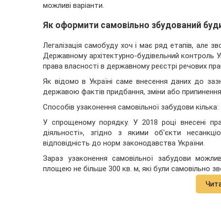
можливі варіанти.
Як оформити самовільно збудований буд
Легалізація самобуду хоч і має ряд етапів, але з
Державному архітектурно-будівельний контроль Укр
права власності в державному реєстрі речових пра
Як відомо в Україні саме внесення даних до заз
державою фактів придбання, зміни або припинення
Способів узаконення самовільної забудови кілька:
У спрощеному порядку. У 2018 році внесені пр
діяльності», згідно з якими об'єкти несанкц
відповідність до норм законодавства України.
Зараз узаконення самовільної забудови можлив
площею не більше 300 кв. м, які були самовільно зве
Чит