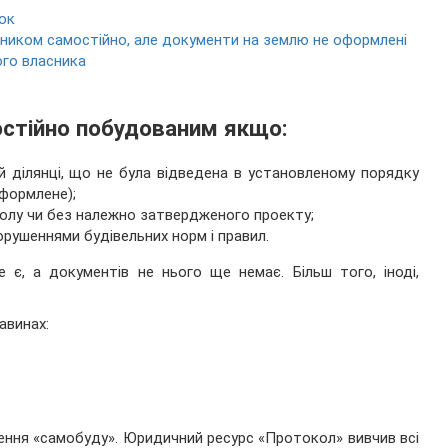
ок
иком самостійно, але документи на землю не оформлені
ого власника
стійно побудованим якщо:
й ділянці, що не була відведена в установленому порядку
оформлене);
олу чи без належно затвердженого проекту;
орушеннями будівельних норм і правил.
 є, а документів не нього ще немає. Більш того, іноді,
авинах:
нення «самобуду». Юридичний ресурс «Протокол» вивчив всі