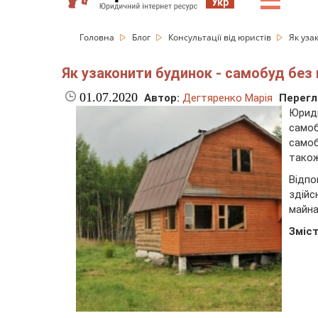
☰
Укр
Головна
Блог
Консультації від юристів
Як уза
Як узаконити будинок - самобуд без 
01.07.2020
Автор:
Дегтяренко Марія
Перегл
Юрид
самоб
самоб
також
Відпо
здій
майна
Зміст