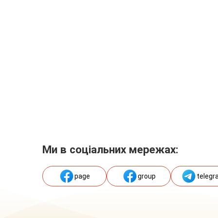
Ми в соціальних мережах:
page
group
telegr