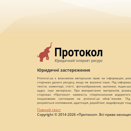
Юридичні застереження
Protocol.ua є власником авторських прав на інформацію, роз
сторінках даного ресурсу, якщо не вказано інше. Під інформа
тексти, коментарі, статті, фотозображення, малюнки, ящик-шот
аудіо, інші матеріали. При використанні матеріалів, розм
сторінках «Протокол» наявність гіперпосилання відкритого
пошуковими системами на protocol.ua обов`язкове. Під
розуміється копіювання, адаптація, рерайтинг, модифікація тощ
Повний текст
Copyright © 2014-2026 «Протокол». Всі права захищен