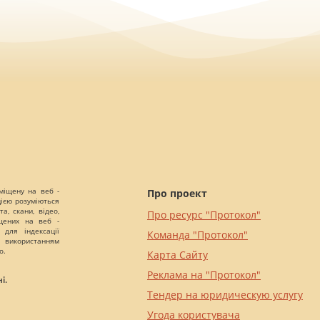
міщену на веб -
Про проект
цією розуміються
а, скани, відео,
Про ресурс "Протокол"
іщених на веб -
 для індексації
Команда "Протокол"
 використанням
о.
Карта Сайту
Реклама на "Протокол"
і.
Тендер на юридическую услугу
Угода користувача