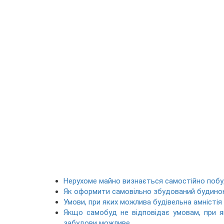
Нерухоме майно визнається самостійно побу
Як оформити самовільно збудований будино
Умови, при яких можлива будівельна амністі
Якщо самобуд не відповідає умовам, при як
забудови можливе