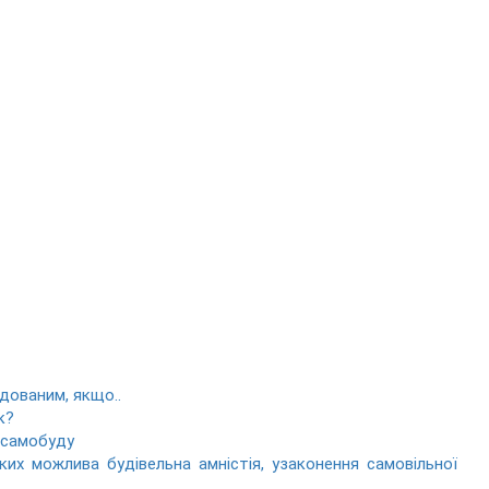
дованим, якщо..
к?
я самобуду
их можлива будівельна амністія, узаконення самовільної