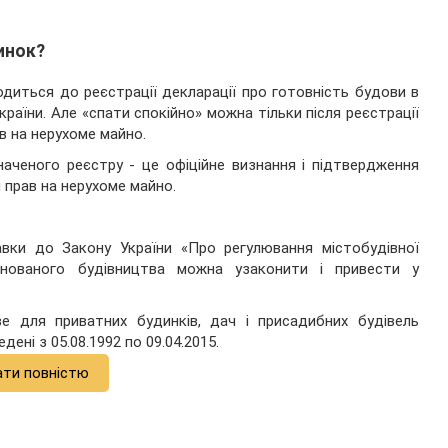
инок?
водиться до реєстрації декларації про готовність будови в
аїни. Але «спати спокійно» можна тільки після реєстрації
в на нерухоме майно.
наченого реєстру - це офіційне визнання і підтвердження
 прав на нерухоме майно.
авки до Закону України «Про регулювання містобудівної
іонованого будівництва можна узаконити і привести у
е для приватних будинків, дач і присадибних будівель
дені з 05.08.1992 по 09.04.2015.
ати повністю