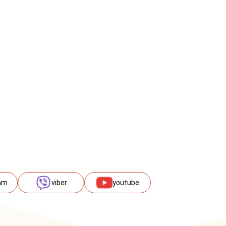
am
viber
youtube