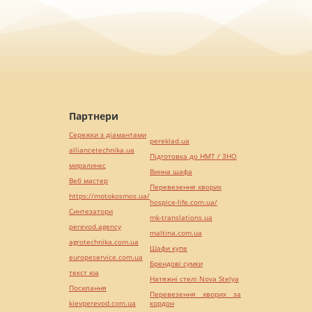
Партнери
Сережки з діамантами
pereklad.ua
alliancetechnika.ua
Підготовка до НМТ / ЗНО
миралинкс
Винна шафа
Веб мастер
Перевезення хворих
https://motokosmos.ua/
hospice-life.com.ua/
Синтезатори
mk-translations.ua
perevod.agency
maltina.com.ua
agrotechnika.com.ua
Шафи купе
europeservice.com.ua
Брендові сумки
текст юа
Натяжні стелі Nova Stelya
Посилання
Перевезення хворих за
kievperevod.com.ua
кордон