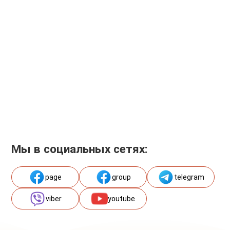
Мы в социальных сетях:
page
group
telegram
viber
youtube