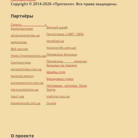
Copyright © 2014-2026 «Протокол». Все права защищены.
Партнёры
Серьги с
Винный шкаф
бриллиантами
Подготовка к НМТ / ВНО
alliancetechnika.ua
pereklad.ua
миралинкс
hospice-life.com.ua/
Веб мастер
Перевозка больных
https://motokosmos.ua/
Перевозка лежачих
Синтезаторы
больных за границу
agrotechnika.com.ua
Шкафы купе
perevod.agency
Брендовые сумки
europeservice.com.ua
Натяжные потолки Nova
mk-translations.ua
Stelya
текст юа
maltina.com.ua
kievperevod.com.ua
Cылки
О проекте