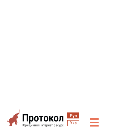
Рус
☰
Укр