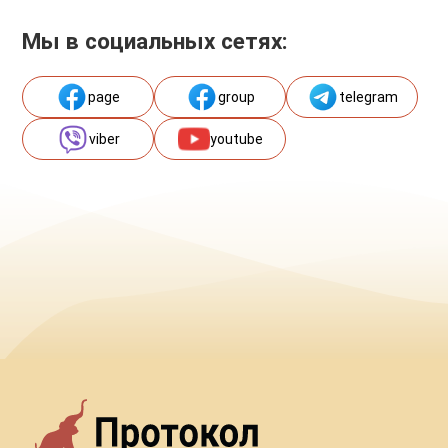
Мы в социальных сетях:
page
group
telegram
viber
youtube