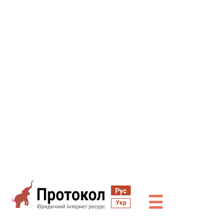
Рус
☰
Укр