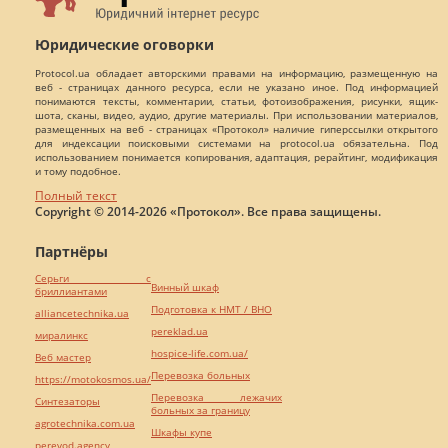
Юридические оговорки
Protocol.ua обладает авторскими правами на информацию, размещенную на
веб - страницах данного ресурса, если не указано иное. Под информацией
понимаются тексты, комментарии, статьи, фотоизображения, рисунки, ящик-
шота, сканы, видео, аудио, другие материалы. При использовании материалов,
размещенных на веб - страницах «Протокол» наличие гиперссылки открытого
для индексации поисковыми системами на protocol.ua обязательна. Под
использованием понимается копирования, адаптация, рерайтинг, модификация
и тому подобное.
Полный текст
Copyright © 2014-2026 «Протокол». Все права защищены.
Партнёры
Серьги с
Винный шкаф
бриллиантами
Подготовка к НМТ / ВНО
alliancetechnika.ua
pereklad.ua
миралинкс
hospice-life.com.ua/
Веб мастер
Перевозка больных
https://motokosmos.ua/
Перевозка лежачих
Синтезаторы
больных за границу
agrotechnika.com.ua
Шкафы купе
perevod.agency