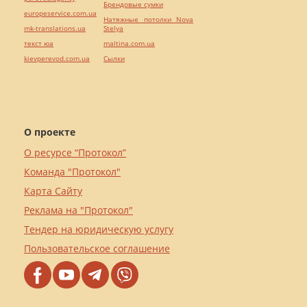
Брендовые сумки
europeservice.com.ua
Натяжные потолки Nova
mk-translations.ua
Stelya
текст юа
maltina.com.ua
kievperevod.com.ua
Cылки
О проекте
О ресурсе “Протокол”
Команда "Протокол"
Карта Сайту
Реклама на "Протокол"
Тендер на юридическую услугу
Пользовательское соглашение