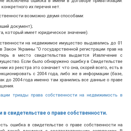
, не исключена ошибка в имени в договоре приватизации.
конкретного их перечня нет.
бственности возможно двумя способами:
вший документ);
а, который имеет юридическое значение).
бственности на недвижимое имущество выдавались до 01
 в Закон Украины "О государственной регистрации прав на
еперь в место свидетельства выдается Извлечение с
мущество. Если было обнаружено ошибку в Свидетельстве
ии из реестра это означает что она, скорей всего, есть в
кционировать с 2004 года, либо же в информации (базе,
ак до 2004 года именно там хранились все данные о праве
ещения.
рации триады права собственности на недвижимость в
 в свидетельстве о праве собственности.
есть ошибка в свидетельстве о праве собственности на
ший такой документ с соответствующим заявлением. В