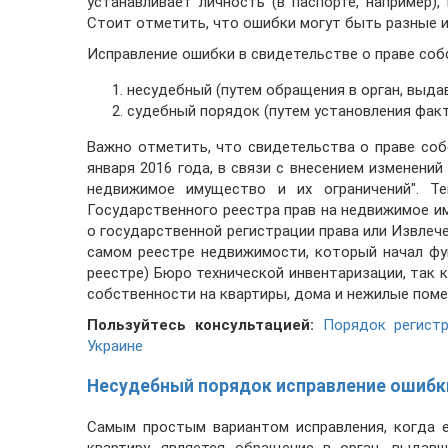
устанавливает личность (в паспорте, например)
Стоит отметить, что ошибки могут быть разные и 
Исправление ошибки в свидетельстве о праве со
несудебный (путем обращения в орган, выда
судебный порядок (путем установления факт
Важно отметить, что свидетельства о праве со
января 2016 года, в связи с внесением изменений
недвижимое имущество и их ограничений". Т
Государственного реестра прав на недвижимое и
о государственной регистрации права или Извлечен
самом реестре недвижимости, который начал фун
реестре) Бюро технической инвентаризации, так к
собственности на квартиры, дома и нежилые пом
Пользуйтесь консультацией:
Порядок регист
Украине
Несудебный порядок исправление ошибки
Самым простым вариантом исправления, когда 
квартиру, является обращение в орган, выдав