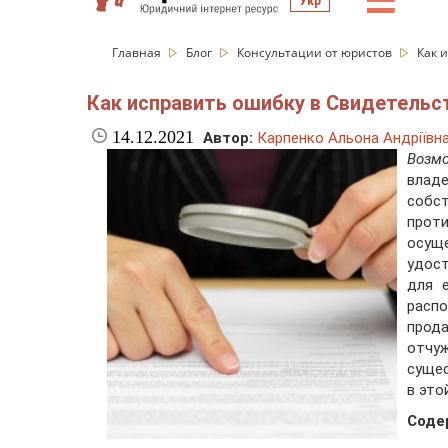
☰
Укр
Главная
Блог
Консультации от юристов
Как 
Как исправить ошибку в Свидетельст
14.12.2021
Автор:
Карпенко Альона Андріївн
Возм
влад
соб
проти
осуще
удос
для 
расп
прод
отчу
сущес
в это
Соде