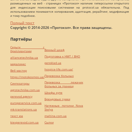
размещенных на веб - страницах «Протокол» наличие гиперссылки открытого
для индексации поисковыми системами на protocol.ua обязательна. Под
использованием понимается копирования, адаптация, рерайтинг, модификация
и тому подобное.
Полный текст
Copyright © 2014-2026 «Протокол». Все права защищены.
Партнёры
Серьги с
Винный шкаф
бриллиантами
Подготовка к НМТ / ВНО
alliancetechnika.ua
pereklad.ua
миралинкс
hospice-life.com.ua/
Веб мастер
Перевозка больных
https://motokosmos.ua/
Перевозка лежачих
Синтезаторы
больных за границу
agrotechnika.com.ua
Шкафы купе
perevod.agency
Брендовые сумки
europeservice.com.ua
Натяжные потолки Nova
mk-translations.ua
Stelya
текст юа
maltina.com.ua
kievperevod.com.ua
Cылки