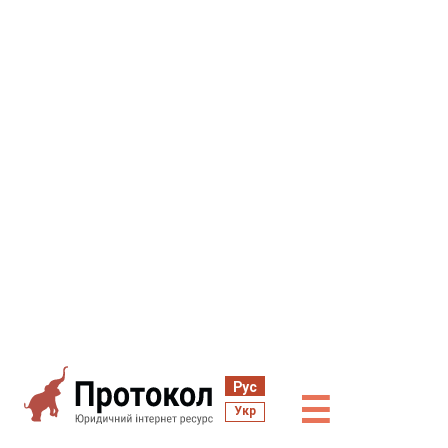
Рус
☰
Укр