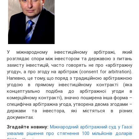
У міжнародному інвестиційному арбітражі, який
розглядає спори між інвестором та державою з питань
захисту інвестицій, часто говорять не про «арбітражну
угоду», а про згоду на арбітраж (consent for arbitration).
Напевно, це тому, що поряд з традиційною арбітражною
угодою в прямому інвестиційному контракті (яка
концептуально подібна до арбітражної угоди в
комерційному контракті), значно поширена інша форма –
специфічна арбітражна угода, утворена двома згодами –
держави та інвестора, які містяться в різних
документах.
Згадайте новину:
Міжнародний арбітражний суд у Гаазі
ухвалив рішення про стягнення 100 мільйонів доларів