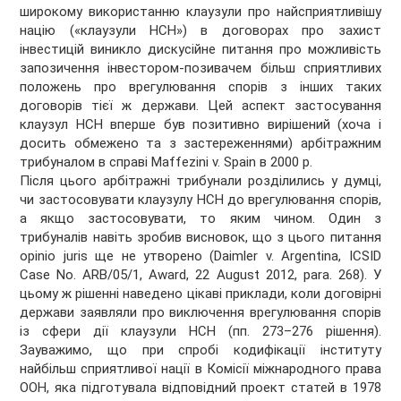
широкому використанню клаузули про найсприятливішу
націю («клаузули НСН») в договорах про захист
інвестицій виникло дискусійне питання про можливість
запозичення інвестором-позивачем більш сприятливих
положень про врегулювання спорів з інших таких
договорів тієї ж держави. Цей аспект застосування
клаузул НСН вперше був позитивно вирішений (хоча і
досить обмежено та з застереженнями) арбітражним
трибуналом в справі Maffezini v. Spain в 2000 р.
Після цього арбітражні трибунали розділились у думці,
чи застосовувати клаузулу НСН до врегулювання спорів,
а якщо застосовувати, то яким чином. Один з
трибуналів навіть зробив висновок, що з цього питання
opinio juris ще не утворено (Daimler v. Argentina, ICSID
Case No. ARB/05/1, Award, 22 August 2012, para. 268). У
цьому ж рішенні наведено цікаві приклади, коли договірні
держави заявляли про виключення врегулювання спорів
із сфери дії клаузули НСН (пп. 273–276 рішення).
Зауважимо, що при спробі кодифікації інституту
найбільш сприятливої нації в Комісії міжнародного права
ООН, яка підготувала відповідний проект статей в 1978