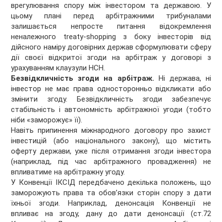
врегулювання спору між інвестором та державою. У
цьому плані перед арбітражними трибуналами
залишається непросте питання відокремлення
неналежного treaty-shopping з боку інвесторів від
дійсного наміру договірних держав сформулювати сферу
дії своєї відкритої згоди на арбітраж у договорі з
урахуванням клаузули НСН.
Безвідкличність згоди на арбітраж.
Ні держава, ні
інвестор не має права односторонньо відкликати або
змінити згоду. Безвідкличність згоди забезпечує
стабільність і автономність арбітражної угоди (тобто
ніби «заморожує» її).
Навіть припинення міжнародного договору про захист
інвестицій (або національного закону), що містить
оферту держави, уже після отримання згоди інвестора
(наприклад, під час арбітражного провадження) не
впливатиме на арбітражну угоду.
У Конвенції ІКСІД передбачено декілька положень, що
заморожують права та обов’язки сторін спору з дати
їхньої згоди. Наприклад, денонсація Конвенції не
впливає на згоду, дану до дати денонсації (ст.72