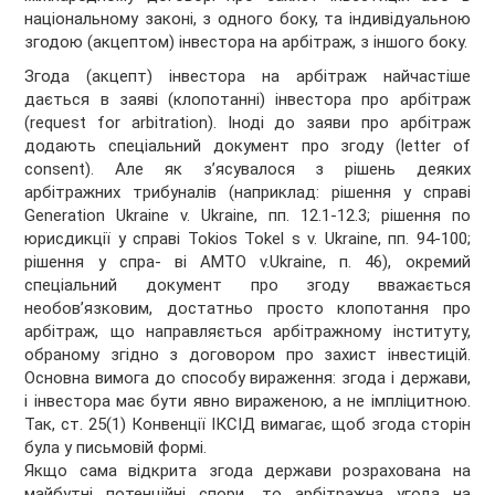
національному законі, з одного боку, та індивідуальною
згодою (акцептом) інвестора на арбітраж, з іншого боку.
Згода (акцепт) інвестора на арбітраж найчастіше
дається в заяві (клопотанні) інвестора про арбітраж
(request for arbitration). Іноді до заяви про арбітраж
додають спеціальний документ про згоду (letter of
consent). Але як з’ясувалося з рішень деяких
арбітражних трибуналів (наприклад: рішення у справі
Generation Ukraine v. Ukraine, пп. 12.1-12.3; рішення по
юрисдикції у справі Tokios Tokel s v. Ukraine, пп. 94-100;
рішення у спра- ві AMTO v.Ukraine, п. 46), окремий
спеціальний документ про згоду вважається
необов’язковим, достатньо просто клопотання про
арбітраж, що направляється арбітражному інституту,
обраному згідно з договором про захист інвестицій.
Основна вимога до способу вираження: згода і держави,
і інвестора має бути явно вираженою, а не імпліцитною.
Так, ст. 25(1) Конвенції ІКСІД вимагає, щоб згода сторін
була у письмовій формі.
Якщо сама відкрита згода держави розрахована на
майбутні потенційні спори, то арбітражна угода на