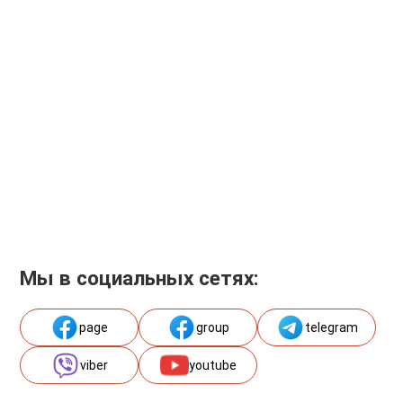
Мы в социальных сетях:
page
group
telegram
viber
youtube