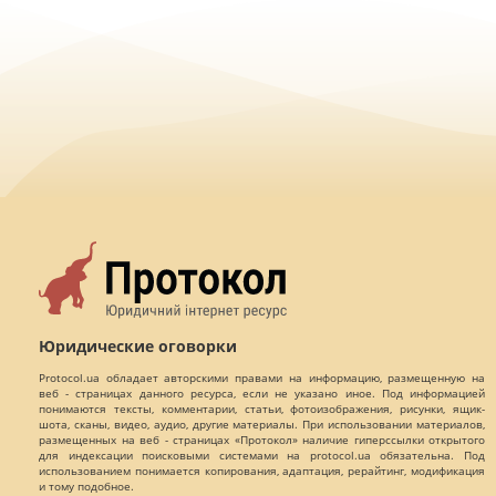
Юридические оговорки
Protocol.ua обладает авторскими правами на информацию, размещенную на
веб - страницах данного ресурса, если не указано иное. Под информацией
понимаются тексты, комментарии, статьи, фотоизображения, рисунки, ящик-
шота, сканы, видео, аудио, другие материалы. При использовании материалов,
размещенных на веб - страницах «Протокол» наличие гиперссылки открытого
для индексации поисковыми системами на protocol.ua обязательна. Под
использованием понимается копирования, адаптация, рерайтинг, модификация
и тому подобное.