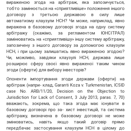
вираженою згода на арбітраж, яка запозичується,
тобто замінюється на «сприятливіше» положення іншого
договору з третьою державою в силу лише
автоматизму клаузули НСН? Чи може, наприклад, явно
виражена в базовому договорі згода на одну систему
арбітражу (скажімо, за регламентом ЮНСІТРАЛ)
замінюватись на «сприятливішу» іншу систему арбітражу,
запозичену з іншого договору за допомогою клаузули
НСН, і при цьому залишатись явно вираженою згодою?
Чи, можливо, завдяки клаузулі НСН, держава лише
розширює сферу своєї явно вираженої таким чином
згоди (оферти) для вибору інвесторів?
Опоненти імпортування згоди держави (оферти) на
арбітраж (напри- клад, Garanti Koza v. Turkmenistan, ICSID
case No. ARB/11/20, Decision on the Objection to
Jurisdiction for Lack of Consent, 3 July 2013, paras. 7, 70)
вважають, зокрема, що така згода має існувати в
базовому договорі про за- хист інвестицій, та система
арбітражу, визначена в базовому договорі не може
змінюватись, навіть якщо такий договір прямо
передбачає застосування клаузули НСН в цілому до