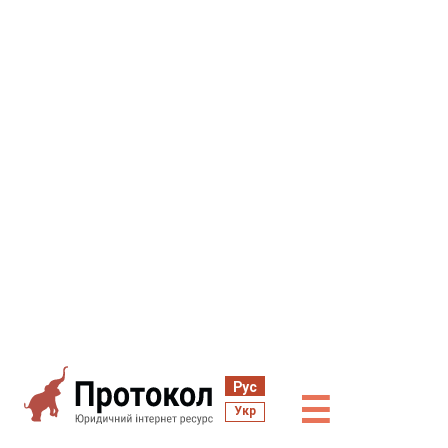
Рус
☰
Укр