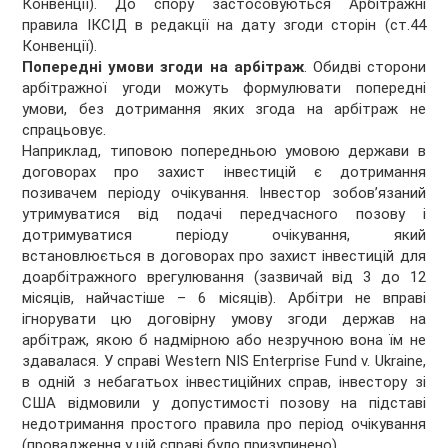
Конвенції). До спору застосовуються Арбітражні
правила ІКСІД в редакції на дату згоди сторін (ст.44
Конвенції).
Попередні умови згоди на арбітраж
. Обидві сторони
арбітражної угоди можуть формулювати попередні
умови, без дотримання яких згода на арбітраж не
спрацьовує.
Наприклад, типовою попередньою умовою держави в
договорах про захист інвестицій є дотримання
позивачем періоду очікування. Інвестор зобов’язаний
утримуватися від подачі передчасного позову і
дотримуватися періоду очікування, який
встановлюється в договорах про захист інвестицій для
доарбітражного врегулювання (зазвичай від 3 до 12
місяців, найчастіше – 6 місяців). Арбітри не вправі
ігнорувати цю договірну умову згоди держав на
арбітраж, якою б надмірною або незручною вона їм не
здавалася. У справі Western NIS Enterprise Fund v. Ukraine,
в одній з небагатьох інвестиційних справ, інвестору зі
США відмовили у допустимості позову на підставі
недотримання простого правила про період очікування
(провадження у цій справі було призупинено).