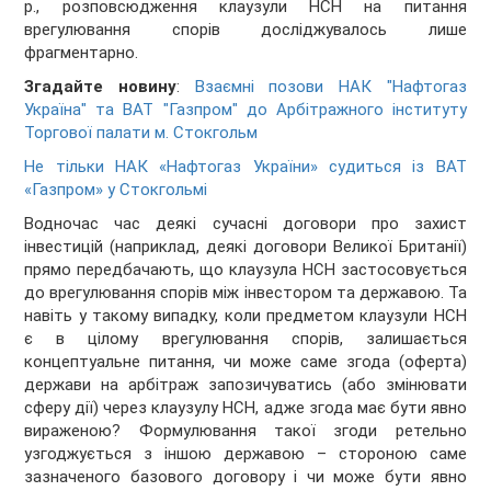
р., розповсюдження клаузули НСН на питання
врегулювання спорів досліджувалось лише
фрагментарно.
Згадайте новину
:
Взаємні позови НАК "Нафтогаз
Україна" та ВАТ "Газпром" до Арбітражного інституту
Торгової палати м. Стокгольм
Не тільки НАК «Нафтогаз України» судиться із ВАТ
«Газпром» у Стокгольмі
Водночас час деякі сучасні договори про захист
інвестицій (наприклад, деякі договори Великої Британії)
прямо передбачають, що клаузула НСН застосовується
до врегулювання спорів між інвестором та державою. Та
навіть у такому випадку, коли предметом клаузули НСН
є в цілому врегулювання спорів, залишається
концептуальне питання, чи може саме згода (оферта)
держави на арбітраж запозичуватись (або змінювати
сферу дії) через клаузулу НСН, адже згода має бути явно
вираженою? Формулювання такої згоди ретельно
узгоджується з іншою державою – стороною саме
зазначеного базового договору і чи може бути явно