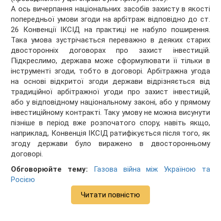
А ось вичерпання національних засобів захисту в якості
попередньої умови згоди на арбітраж відповідно до ст.
26 Конвенції ІКСІД на практиці не набуло поширення.
Така умова зустрічається переважно в деяких старих
двосторонніх договорах про захист інвестицій.
Підкреслимо, держава може сформулювати її тільки в
інструменті згоди, тобто в договорі. Арбітражна угода
на основі відкритої згоди держави відрізняється від
традиційної арбітражної угоди про захист інвестицій,
або у відповідному національному законі, або у прямому
інвестиційному контракті. Таку умову не можна висунути
пізніше в період вже розпочатого спору, навіть якщо,
наприклад, Конвенція ІКСІД ратифікується після того, як
згоду держави було виражено в двосторонньому
договорі.
Обговорюйте тему:
Газова війна між Україною та
Росією
Читати повністю