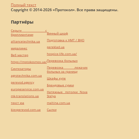
Полный текст
Copyright © 2014-2026 «Протокол». Все права защищены.
Партнёры
Серьги с
Винный шкаф
бриллиантами
Подготовка к НМТ / ВНО
alliancetechnika.ua
pereklad.ua
миралинкс
hospice-life.com.ua/
Веб мастер
Перевозка больных
https://motokosmos.ua/
Перевозка лежачих
Синтезаторы
больных за границу
agrotechnika.com.ua
Шкафы купе
perevod.agency
Брендовые сумки
europeservice.com.ua
Натяжные потолки Nova
mk-translations.ua
Stelya
текст юа
maltina.com.ua
kievperevod.com.ua
Cылки