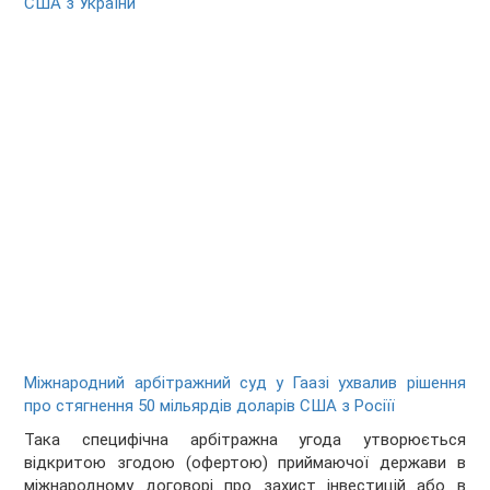
США з України
Міжнародний арбітражний суд у Гаазі ухвалив рішення
про стягнення 50 мільярдів доларів США з Росіїї
Така специфічна арбітражна угода утворюється
відкритою згодою (офертою) приймаючої держави в
міжнародному договорі про захист інвестицій або в