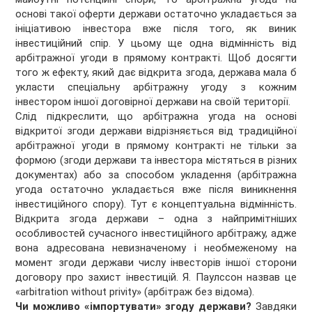
основі такої оферти держави остаточно укладається за
ініціативою інвестора вже після того, як виник
інвестиційний спір. У цьому ще одна відмінність від
арбітражної угоди в прямому контракті. Щоб досягти
того ж ефекту, який дає відкрита згода, держава мала б
укласти спеціальну арбітражну угоду з кожним
інвестором іншої договірної держави на своїй території.
Слід підкреслити, що арбітражна угода на основі
відкритої згоди держави відрізняється від традиційної
арбітражної угоди в прямому контракті не тільки за
формою (згоди держави та інвестора містяться в різних
документах) або за способом укладення (арбітражна
угода остаточно укладається вже після виникнення
інвестиційного спору). Тут є концептуальна відмінність.
Відкрита згода держави – одна з найпримітніших
особливостей сучасного інвестиційного арбітражу, адже
вона адресована невизначеному і необмеженому на
момент згоди держави числу інвесторів іншої сторони
договору про захист інвестицій. Я. Паулссон назвав це
«arbitration without privity» (арбітраж без відома).
Чи можливо «імпортувати» згоду держави?
Завдяки