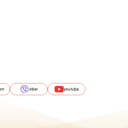
am
viber
youtube