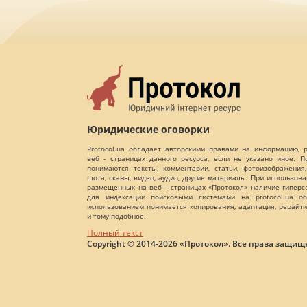
Юридические оговорки
Protocol.ua обладает авторскими правами на информацию,
веб - страницах данного ресурса, если не указано иное. 
понимаются тексты, комментарии, статьи, фотоизображения,
шота, сканы, видео, аудио, другие материалы. При использов
размещенных на веб - страницах «Протокол» наличие гиперс
для индексации поисковыми системами на protocol.ua об
использованием понимается копирования, адаптация, рерайти
и тому подобное.
Полный текст
Copyright © 2014-2026 «Протокол». Все права защищ