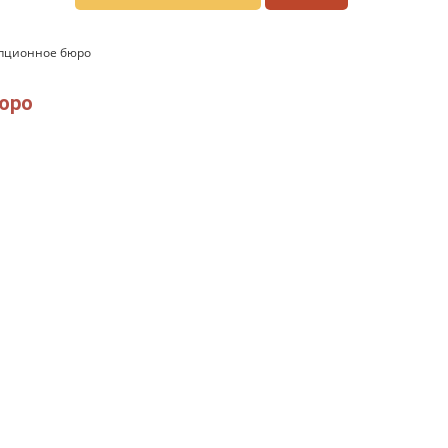
упционное бюро
бюро