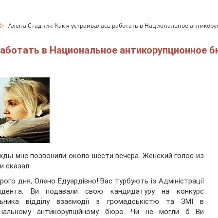
Алена Стадник: Как я устраивалась работать в Национальное антикор
 работать в Национальное антикорупционное 
ды мне позвонили около шести вечера. Женский голос из
и сказал:
рого дня, Олено Едуардівно! Вас турбують із Адміністрації
идента. Ви подавали свою кандидатуру на конкурс
льника відділу взаємодії з громадськістю та ЗМІ в
ональному антикорупційному бюро. Чи не могли б Ви