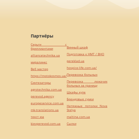
Партнёры
Серьги с
Винный шкаф
бриллиантами
Подготовка к НМТ / ВНО
alliancetechnika.ua
pereklad.ua
миралинкс
hospice-life.com.ua/
Веб мастер
Перевозка больных
https://motokosmos.ua/
Перевозка лежачих
Синтезаторы
больных за границу
agrotechnika.com.ua
Шкафы купе
perevod.agency
Брендовые сумки
europeservice.com.ua
Натяжные потолки Nova
mk-translations.ua
Stelya
текст юа
maltina.com.ua
kievperevod.com.ua
Cылки