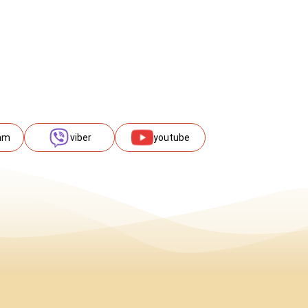
am
viber
youtube