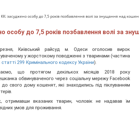
 КК: засуджено особу до 7,5 років позбавлення волі за знущання над коше
о особу до 7,5 років позбавлення волі за зн
резня, Київський райсуд м. Одеси оголосив вирок
уваченому у жорстокому поводженні з тваринами (частина
я
статті 299 Кримінального кодексу України
).
даємо, що протягом декількох місяців 2018 року
ешканка обвинуваченого через соціальну мережу Facebook
 до свого дому кошенят, які знаходились під піклуванням
терів.
к, отримавши вказаних тварин, чоловік не надавав їм
відних умов для проживання.