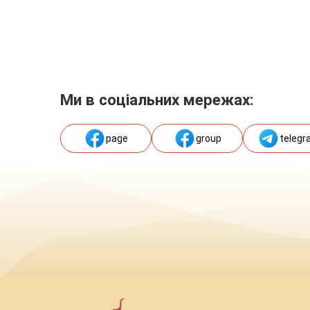
Ми в соціальних мережах:
page
group
telegr