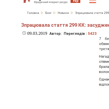
☰
Укр
Головна
Блог
Новини
Зпрацювала стаття 299
Зпрацювала стаття 299 КК: засуджен
09.03.2019
Автор:
Переглядів :
5423
7 бе
обвин
трет
Нага
співм
брала
волон
Одна
відпо