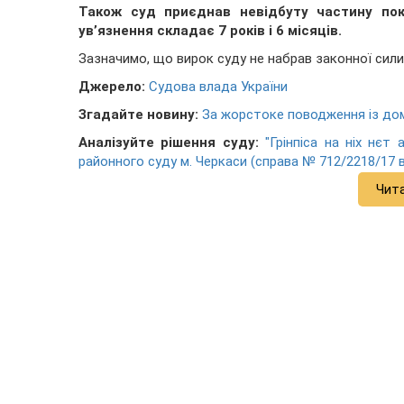
Також суд приєднав невідбуту частину пок
ув’язнення складає 7 років і 6 місяців.
Зазначимо, що вирок суду не набрав законної сили
Джерело:
Судова влада України
Згадайте новину:
За жорстоке поводження із дом
Аналізуйте рішення суду:
"Грінпіса на ніх нєт
районного суду м. Черкаси (справа № 712/2218/17 в
Чит