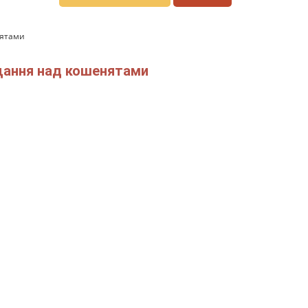
нятами
ущання над кошенятами