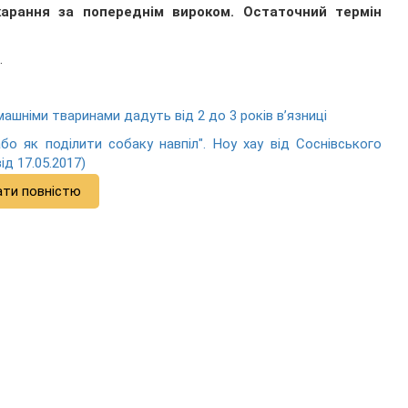
арання за попереднім вироком. Остаточний термін
.
ашніми тваринами дадуть від 2 до 3 років в’язниці
 або як поділити собаку навпіл". Ноу хау від Соснівського
ід 17.05.2017)
ати повністю