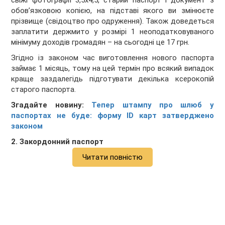
свіжі фотографії 3,5х4,5, старий паспорт і документ з
обов’язковою копією, на підставі якого ви змінюєте
прізвище (свідоцтво про одруження). Також доведеться
заплатити держмито у розмірі 1 неоподатковуваного
мінімуму доходів громадян – на сьогодні це 17 грн.
Згідно із законом час виготовлення нового паспорта
займає 1 місяць, тому на цей термін про всякий випадок
краще заздалегідь підготувати декілька ксерокопій
старого паспорта.
Згадайте новину:
Тепер штампу про шлюб у
паспортах не буде: форму ID карт затверджено
законом
2. Закордонний паспорт
Читати повністю