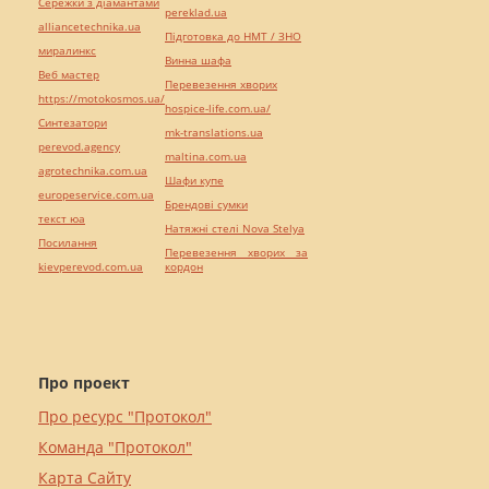
Сережки з діамантами
pereklad.ua
alliancetechnika.ua
Підготовка до НМТ / ЗНО
миралинкс
Винна шафа
Веб мастер
Перевезення хворих
https://motokosmos.ua/
hospice-life.com.ua/
Синтезатори
mk-translations.ua
perevod.agency
maltina.com.ua
agrotechnika.com.ua
Шафи купе
europeservice.com.ua
Брендові сумки
текст юа
Натяжні стелі Nova Stelya
Посилання
Перевезення хворих за
kievperevod.com.ua
кордон
Про проект
Про ресурс "Протокол"
Команда "Протокол"
Карта Сайту