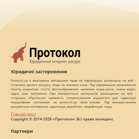
Юридичні застереження
Protocol.ua є власником авторських прав на інформацію, розміщену на веб -
сторінках даного ресурсу, якщо не вказано інше. Під інформацією розуміються
тексти, коментарі, статті, фотозображення, малюнки, ящик-шота, скани, відео,
аудіо, інші матеріали. При використанні матеріалів, розміщених на веб -
сторінках «Протокол» наявність гіперпосилання відкритого для індексації
пошуковими системами на protocol.ua обов`язкове. Під використанням
розуміється копіювання, адаптація, рерайтинг, модифікація тощо.
Повний текст
Copyright © 2014-2026 «Протокол». Всі права захищені.
Партнери