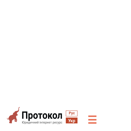
Рус
☰
Укр