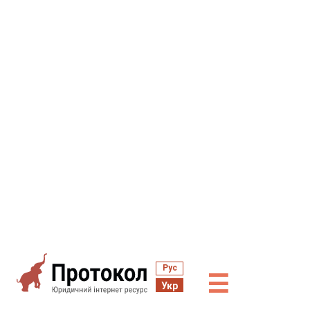
Рус
☰
Укр