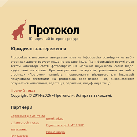
Юридичні застереження
Protocol.ua є власником авторських прав на інформацію, розміщену на веб -
сторінках даного ресурсу, якщо не вказано інше. Під інформацією розуміються
тексти, коментарі, статті, фотозображення, малюнки, ящик-шота, скани, відео,
аудіо, інші матеріали. При використанні матеріалів, розміщених на веб -
сторінках «Протокол» наявність гіперпосилання відкритого для індексації
пошуковими системами на protocol.ua обов`язкове. Під використанням
розуміється копіювання, адаптація, рерайтинг, модифікація тощо.
Повний текст
Copyright © 2014-2026 «Протокол». Всі права захищені.
Партнери
Сережки з діамантами
pereklad.ua
alliancetechnika.ua
Підготовка до НМТ / ЗНО
миралинкс
Винна шафа
Веб мастер