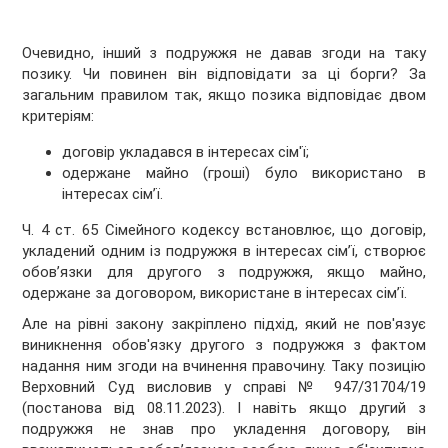
Очевидно, інший з подружжя не давав згоди на таку
позику. Чи повинен він відповідати за ці борги? За
загальним правилом так, якщо позика відповідає двом
критеріям:
договір укладався в інтересах сім'ї;
одержане майно (гроші) було використано в
інтересах сім’ї.
Ч. 4 ст. 65 Сімейного кодексу встановлює, що договір,
укладений одним із подружжя в інтересах сім’ї, створює
обов’язки для другого з подружжя, якщо майно,
одержане за договором, використане в інтересах сім’ї.
Але на рівні закону закріплено підхід, який не пов'язує
виникнення обов'язку другого з подружжя з фактом
надання ним згоди на вчинення правочину. Таку позицію
Верховний Суд висловив у справі № 947/31704/19
(постанова від 08.11.2023). І навіть якщо другий з
подружжя не знав про укладення договору, він