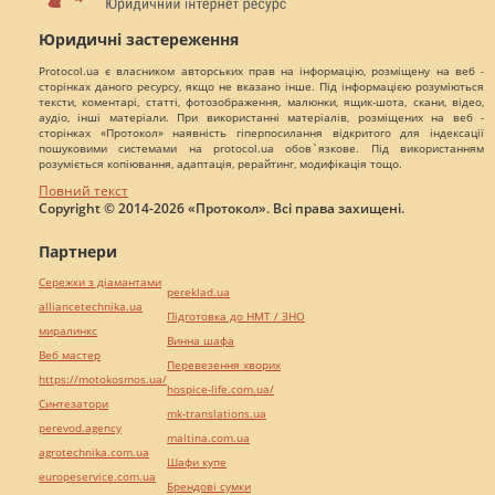
Юридичні застереження
Protocol.ua є власником авторських прав на інформацію, розміщену на веб -
сторінках даного ресурсу, якщо не вказано інше. Під інформацією розуміються
тексти, коментарі, статті, фотозображення, малюнки, ящик-шота, скани, відео,
аудіо, інші матеріали. При використанні матеріалів, розміщених на веб -
сторінках «Протокол» наявність гіперпосилання відкритого для індексації
пошуковими системами на protocol.ua обов`язкове. Під використанням
розуміється копіювання, адаптація, рерайтинг, модифікація тощо.
Повний текст
Copyright © 2014-2026 «Протокол». Всі права захищені.
Партнери
Сережки з діамантами
pereklad.ua
alliancetechnika.ua
Підготовка до НМТ / ЗНО
миралинкс
Винна шафа
Веб мастер
Перевезення хворих
https://motokosmos.ua/
hospice-life.com.ua/
Синтезатори
mk-translations.ua
perevod.agency
maltina.com.ua
agrotechnika.com.ua
Шафи купе
europeservice.com.ua
Брендові сумки