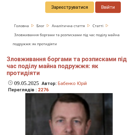
Зареєструватися
Ввійти
Головна
Блог
Аналітична стаття
Статті
Зловживання боргами та розписками під час поділу майна
подружжя: як протидіяти
Зловживання боргами та розписками під
час поділу майна подружжя: як
протидіяти
09.05.2025
Автор:
Бабенко Юрій
Переглядів :
2276