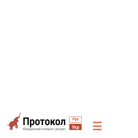
Рус
☰
Укр