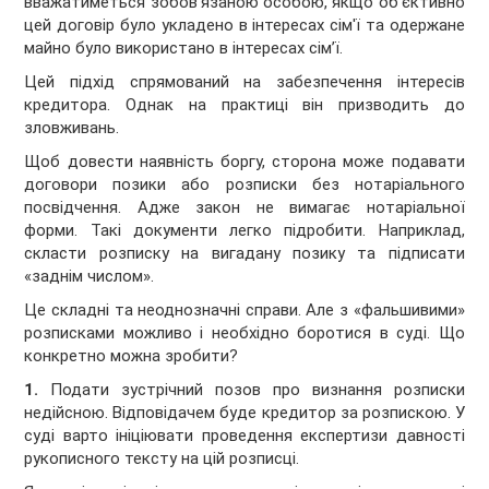
вважатиметься зобов’язаною особою, якщо об'єктивно
цей договір було укладено в інтересах сім'ї та одержане
майно було використано в інтересах сім’ї.
Цей підхід спрямований на забезпечення інтересів
кредитора. Однак на практиці він призводить до
зловживань.
Щоб довести наявність боргу, сторона може подавати
договори позики або розписки без нотаріального
посвідчення. Адже закон не вимагає нотаріальної
форми. Такі документи легко підробити. Наприклад,
скласти розписку на вигадану позику та підписати
«заднім числом».
Це складні та неоднозначні справи. Але з «фальшивими»
розписками можливо і необхідно боротися в суді. Що
конкретно можна зробити?
1.
Подати зустрічний позов про визнання розписки
недійсною. Відповідачем буде кредитор за розпискою. У
суді варто ініціювати проведення експертизи давності
рукописного тексту на цій розписці.