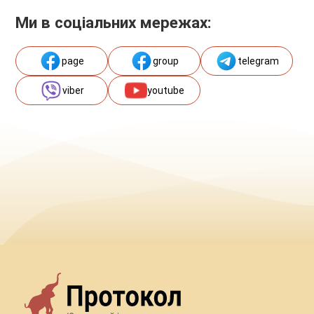
Ми в соціальних мережах:
page
group
telegram
viber
youtube