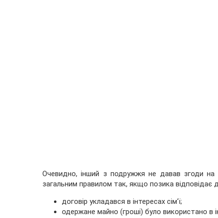
Очевидно, інший з подружжя не давав згоди на т
загальним правилом так, якщо позика відповідає д
договір укладався в інтересах сім'ї;
одержане майно (гроші) було використано в ін