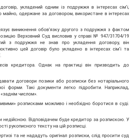
оговір, укладений одним із подружжя в інтересах сім’ї,
 майно, одержане за договором, використане в інтересах
ов'язує виникнення обов'язку другого з подружжя з фактом
позицію Верховний Суд висловив у справі № 947/31704/19
ругий з подружжя не знав про укладення договору, він
ктивно цей договір було укладено в інтересах сім'ї та
.
ресів кредитора. Однак на практиці він призводить до
давати договори позики або розписки без нотаріального
ної форми. Такі документи легко підробити. Наприклад,
 «заднім числом».
шивими» розписками можливо і необхідно боротися в суді.
и недійсною. Відповідачем буде кредитор за розпискою. У
сті рукописного тексту на цій розписці.
ертизі та не нададуть оригінал розписки, слід просити суд