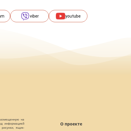
am
viber
youtube
 размещенную на
О проекте
Под информацией
 рисунки, ящик-