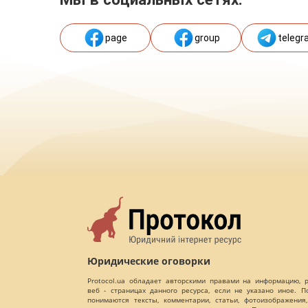
page
group
telegr
Юридические оговорки
Protocol.ua обладает авторскими правами на информацию,
веб - страницах данного ресурса, если не указано иное. 
понимаются тексты, комментарии, статьи, фотоизображения,