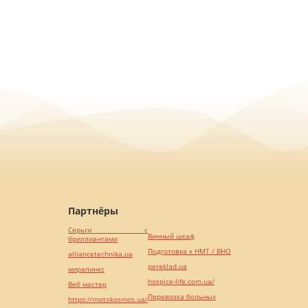
Партнёры
Серьги с
Винный шкаф
бриллиантами
Подготовка к НМТ / ВНО
alliancetechnika.ua
pereklad.ua
миралинкс
hospice-life.com.ua/
Веб мастер
Перевозка больных
https://motokosmos.ua/