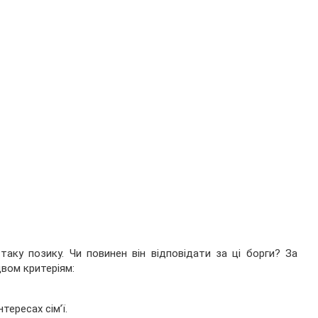
аку позику. Чи повинен він відповідати за ці борги? За
вом критеріям:
тересах сім’ї.