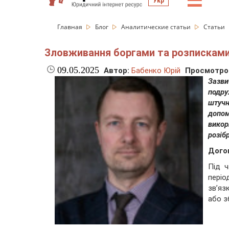
☰
Укр
Главная
Блог
Аналитические статьи
Статьи
Зловживання боргами та розписками 
09.05.2025
Автор:
Бабенко Юрій
Просмотро
Зазви
подру
штучн
допо
викор
розіб
Дого
Під ч
періо
зв’яз
або з