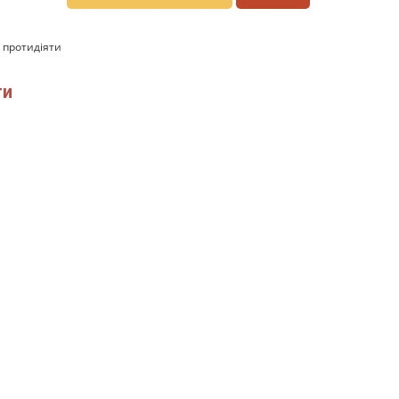
 протидіяти
ти