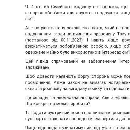
Ч. 4 ст. 65 Сімейного кодексу встановлює, що д
створює обов’язки для другого з подружжя, якщо
сім’ї.
Але на рівні закону закріплено підхід, який не п
надання ним згоди на вчинення правочину. Таку 
(постанова від 08.11.2023). І навіть якщо д
вважатиметься зобов’язаною особою, якщо об'є
одержане майно було використано в інтересах сім’ї
Цей підхід спрямований на забезпечення інте
зловживань.
Щоб довести наявність боргу, сторона може по
посвідчення. Адже закон не вимагає нотаріаль
скласти розписку на вигадану позику та підписати
Це складні та неоднозначні справи. Але з «фаль
Що конкретно можна зробити?
1.
Подати зустрічний позов про визнання розписк
суді варто ініціювати проведення експертизи давно
Якщо відповідачі ухилятимуться від участі в експ