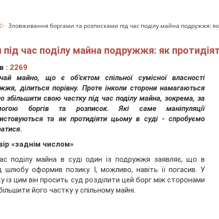
Зловживання боргами та розписками під час поділу майна подружжя: як
під час поділу майна подружжя: як протидія
в :
2269
чай майно, що є об’єктом спільної сумісної власності
жжя, ділиться порівну. Проте інколи сторони намагаються
о збільшити свою частку під час поділу майна, зокрема, за
могою боргів та розписок. Які саме маніпуляції
истовуються та як протидіяти цьому в суді - спробуємо
ратися.
вір «заднім числом»
ас поділу майна в суді один із подружжя заявляє, що в
д шлюбу оформив позику. І, можливо, навіть її погасив. У
ку із цим він просить суд розділити цей борг між сторонами
більшити його частку у спільному майні.