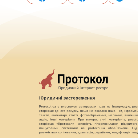
Юридичні застереження
Protocol.ua є власником авторських прав на інформацію, роз
сторінках даного ресурсу, якщо не вказано інше. Під інформа
тексти, коментарі, статті, фотозображення, малюнки, ящик-шот
аудіо, інші матеріали. При використанні матеріалів, розм
сторінках «Протокол» наявність гіперпосилання відкритого
пошуковими системами на protocol.ua обов`язкове. Під
розуміється копіювання, адаптація, рерайтинг, модифікація тощ