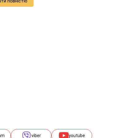
ати повністю
am
viber
youtube