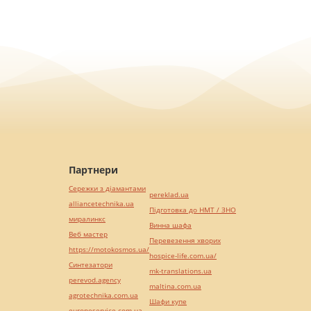
Партнери
Сережки з діамантами
pereklad.ua
alliancetechnika.ua
Підготовка до НМТ / ЗНО
миралинкс
Винна шафа
Веб мастер
Перевезення хворих
https://motokosmos.ua/
hospice-life.com.ua/
Синтезатори
mk-translations.ua
perevod.agency
maltina.com.ua
agrotechnika.com.ua
Шафи купе
europeservice.com.ua