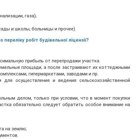
ализации, газа);
сады и школы, больницы и прочее).
о переліку робіт будівельної ліцензії?
ксимальную прибыль от перепродажи участка.
емельные площади, а после застраивают их коттеджными
омплексами, гипермаркетами, заводами и пр.
 для осуществления и ведения сельскохозяйственной
льным делом, только при условии, что в момент покупки
частка обязательно следует обратить особое внимание на
та на землю;
ументов.