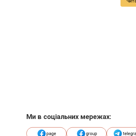
Чит
Ми в соціальних мережах:
page
group
telegr