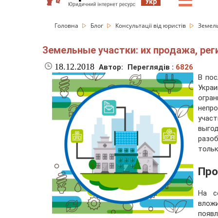
☰
Укр
Головна
Блог
Консультації від юристів
Земель
Земельные участки: их продажа, рег
18.12.2018
Автор:
Переглядів :
6826
В пос
Украи
огра
непро
учас
выго
разоб
тольк
Про
На с
влож
появ