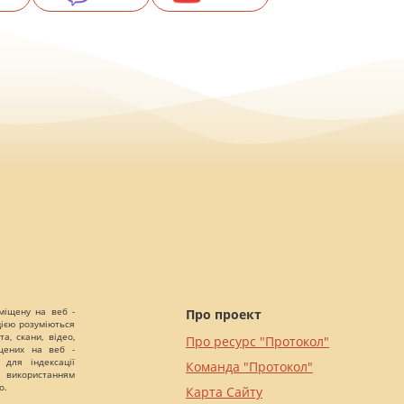
міщену на веб -
Про проект
цією розуміються
а, скани, відео,
Про ресурс "Протокол"
іщених на веб -
 для індексації
Команда "Протокол"
 використанням
о.
Карта Сайту