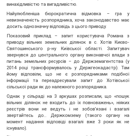
винахідливістю та вигадливістю.
Найулюбленіша бюрократична відмовка – гра у
невизначеність розпорядника, хоча законодавство має
досить однозначну відповідь з цього приводу.
Показовий приклад – запит користувача Романа з
приводу вільних земельних ділянок в с. Хотів Києво-
Святошинського р-ну Київської області. Запитувач
звернувся до центрального органу виконавчої влади з
питань земельних ресурсів – до Держземагентства (у
2014 році трансформувалось у Держгеокадастр). Там
йому відповіли, що не є розпорядниками подібної
інформації та переадресували запит до Хотівської
сільської ради як до належного розпорядника.
Однак у сільраді на 3 аркушах розписали, що «пошук
вільних ділянок не входить до їх повноважень», ніяких
реєстрів вони не ведуть і не зобов’язані і взагалі
звертайтесь до… Держкомзему (такого органу на
момент надання відповіді взагалі вже 3 роки як не
існувало).