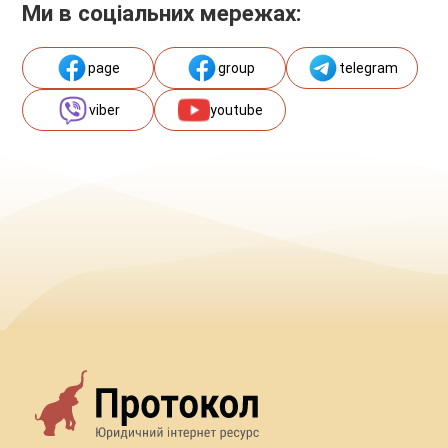
Ми в соціальних мережах:
page
group
telegram
viber
youtube