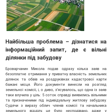
Найбільша проблема – дізнатися на
інформаційний запит, де є вільні
ділянки під забудову
Броварчанин Микола подав одразу кілька заяв на
безоплатне отримання у приватну власність земельних
ділянок та обвів на роздруківках кадастрової карти
бажані місця. Його документи винесли на розгляд
земельної комісії, і, о диво, з’ясувалось, що одна із заяв
таки влучила у ціль: 5 соток справді виявились вільними
та призначеними під індивідуальну житлову забудову.
Судячи з виразу облич членів комісії та начальника
земельного відділу, це було несподівано, адже у