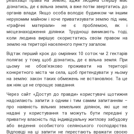
реалізації права на землю, адже людина спершу має
дізнатись, де є вільна земля, а вже потім звертатись до
органів влади. Якщо особа володіє будинком чи іншим
нерухомим майном і хоче приватизувати землю під ним,
«графічні матеріали» не є проблемою, як і
місцезнаходження ділянки. Труднощі виникають тоді,
коли людина вирішує скористатись своїм правом на
землю на території населеного пункту загалом.
Відтак перший крок до омріяних 10 соток чи 2 гектарів
полягає у тому, щоб дізнатись, де є вільна земля. При
цьому не обов’язково проживати на території
конкретного міста чи села, щоб претендувати у ньому
на землю: закон таких обмежень не встановлює. Та це
аж ніяк це не спрощує завдання.
Через сайт «Доступ до правди» користувачі щотижня
надсилають запити з одним і тим самим запитанням –
про наявність вільних земельних ділянок, які ще не
надані у користування та можуть бути передані у
приватну власність під індивідуальну житлову забудову
або ведення особистого селянського господарства.
Відповіді на ці запити не перестають вражати своєю