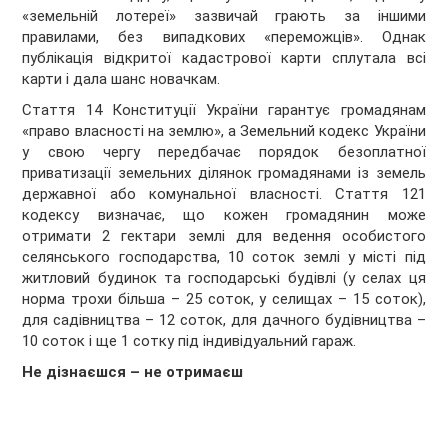
«земельній лотереї» зазвичай грають за іншими
правилами, без випадкових «переможців». Однак
публікація відкритої кадастрової карти сплутала всі
карти і дала шанс новачкам.
Стаття 14 Конституції України гарантує громадянам
«право власності на землю», а Земельний кодекс України
у свою чергу передбачає порядок безоплатної
приватизації земельних ділянок громадянами із земель
державної або комунальної власності. Стаття 121
кодексу визначає, що кожен громадянин може
отримати 2 гектари землі для ведення особистого
селянського господарства, 10 соток землі у місті під
житловий будинок та господарські будівлі (у селах ця
норма трохи більша – 25 соток, у селищах – 15 соток),
для садівництва – 12 соток, для дачного будівництва –
10 соток і ще 1 сотку під індивідуальний гараж.
Не дізнаєшся – не отримаєш