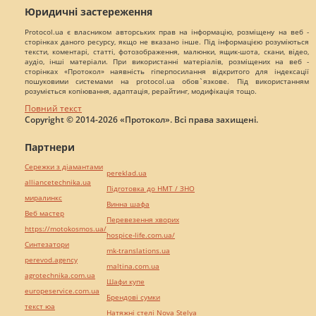
Юридичні застереження
Protocol.ua є власником авторських прав на інформацію, розміщену на веб -
сторінках даного ресурсу, якщо не вказано інше. Під інформацією розуміються
тексти, коментарі, статті, фотозображення, малюнки, ящик-шота, скани, відео,
аудіо, інші матеріали. При використанні матеріалів, розміщених на веб -
сторінках «Протокол» наявність гіперпосилання відкритого для індексації
пошуковими системами на protocol.ua обов`язкове. Під використанням
розуміється копіювання, адаптація, рерайтинг, модифікація тощо.
Повний текст
Copyright © 2014-2026 «Протокол». Всі права захищені.
Партнери
Сережки з діамантами
pereklad.ua
alliancetechnika.ua
Підготовка до НМТ / ЗНО
миралинкс
Винна шафа
Веб мастер
Перевезення хворих
https://motokosmos.ua/
hospice-life.com.ua/
Синтезатори
mk-translations.ua
perevod.agency
maltina.com.ua
agrotechnika.com.ua
Шафи купе
europeservice.com.ua
Брендові сумки
текст юа
Натяжні стелі Nova Stelya