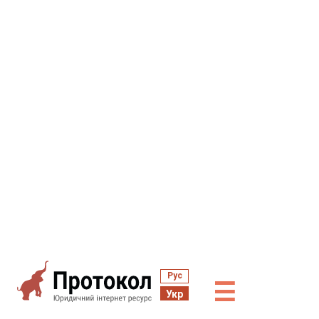
Рус
☰
Укр