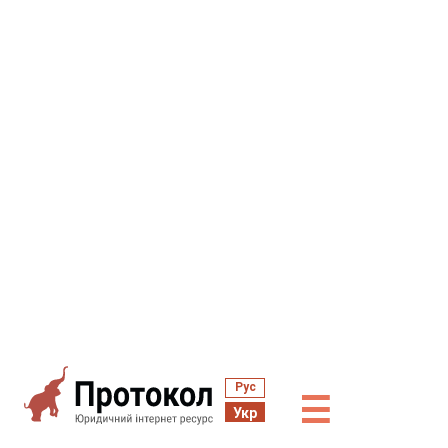
Рус
☰
Укр