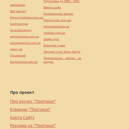
Підготовка до НМТ / ЗНО
миралинкс
Винна шафа
Веб мастер
Перевезення хворих
https://motokosmos.ua/
hospice-life.com.ua/
Синтезатори
mk-translations.ua
perevod.agency
maltina.com.ua
agrotechnika.com.ua
Шафи купе
europeservice.com.ua
Брендові сумки
текст юа
Натяжні стелі Nova Stelya
Посилання
Перевезення хворих за
kievperevod.com.ua
кордон
Про проект
Про ресурс "Протокол"
Команда "Протокол"
Карта Сайту
Реклама на "Протокол"