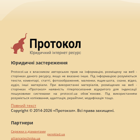
Юридичні застереження
Protocol.ua є власником авторських прав на інформацію, розміщену на веб -
сторінках даного ресурсу, якщо не вказано інше. Під інформацією розуміються
тексти, коментарі, статті, фотозображення, малюнки, ящик-шота, скани, відео,
аудіо, інші матеріали. При використанні матеріалів, розміщених на веб -
сторінках «Протокол» наявність гіперпосилання відкритого для індексації
пошуковими системами на protocol.ua обов`язкове. Під використанням
розуміється копіювання, адаптація, рерайтинг, модифікація тощо.
Повний текст
Copyright © 2014-2026 «Протокол». Всі права захищені.
Партнери
Сережки з діамантами
pereklad.ua
alliancetechnika.ua