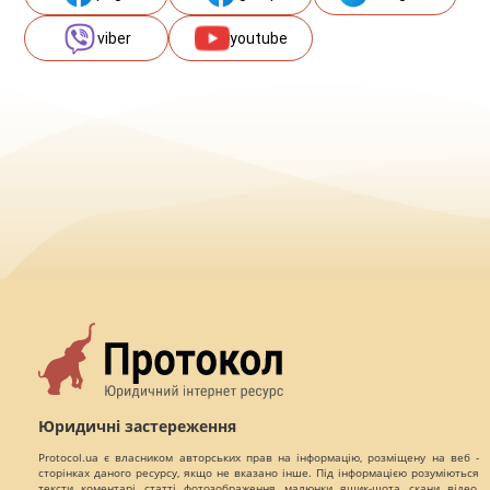
viber
youtube
Юридичні застереження
Protocol.ua є власником авторських прав на інформацію, розміщену на веб -
сторінках даного ресурсу, якщо не вказано інше. Під інформацією розуміються
тексти, коментарі, статті, фотозображення, малюнки, ящик-шота, скани, відео,