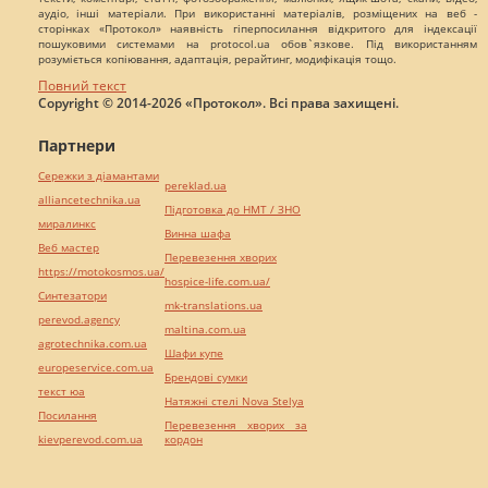
аудіо, інші матеріали. При використанні матеріалів, розміщених на веб -
сторінках «Протокол» наявність гіперпосилання відкритого для індексації
пошуковими системами на protocol.ua обов`язкове. Під використанням
розуміється копіювання, адаптація, рерайтинг, модифікація тощо.
Повний текст
Copyright © 2014-2026 «Протокол». Всі права захищені.
Партнери
Сережки з діамантами
pereklad.ua
alliancetechnika.ua
Підготовка до НМТ / ЗНО
миралинкс
Винна шафа
Веб мастер
Перевезення хворих
https://motokosmos.ua/
hospice-life.com.ua/
Синтезатори
mk-translations.ua
perevod.agency
maltina.com.ua
agrotechnika.com.ua
Шафи купе
europeservice.com.ua
Брендові сумки
текст юа
Натяжні стелі Nova Stelya
Посилання
Перевезення хворих за
kievperevod.com.ua
кордон