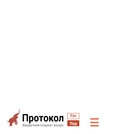
Рус
☰
Укр