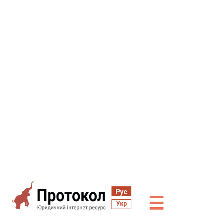
Рус
☰
Укр