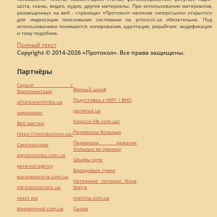
шота, сканы, видео, аудио, другие материалы. При использовании материалов,
размещенных на веб - страницах «Протокол» наличие гиперссылки открытого
для индексации поисковыми системами на protocol.ua обязательна. Под
использованием понимается копирования, адаптация, рерайтинг, модификация
и тому подобное.
Полный текст
Copyright © 2014-2026 «Протокол». Все права защищены.
Партнёры
Серьги с
Винный шкаф
бриллиантами
Подготовка к НМТ / ВНО
alliancetechnika.ua
pereklad.ua
миралинкс
hospice-life.com.ua/
Веб мастер
Перевозка больных
https://motokosmos.ua/
Перевозка лежачих
Синтезаторы
больных за границу
agrotechnika.com.ua
Шкафы купе
perevod.agency
Брендовые сумки
europeservice.com.ua
Натяжные потолки Nova
mk-translations.ua
Stelya
текст юа
maltina.com.ua
kievperevod.com.ua
Cылки