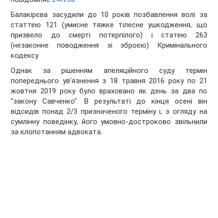
Балакірєва засудили до 10 років позбавлення волі за
статтею 121 (умисне тяжке тілесне ушкодження, що
призвело до смерті потерпілого) і статею 263
(незаконне поводження зі зброєю) Кримінального
кодексу.
Однак за рішенням апеляційного суду термін
попереднього ув'язнення з 18 травня 2016 року по 21
жовтня 2019 року було враховано як день за два по
"закону Савченко". В результаті до кінця осені він
відсидів понад 2/3 призначеного терміну і, з огляду на
сумлінну поведінку, його умовно-достроково звільнили
за клопотанням адвоката.