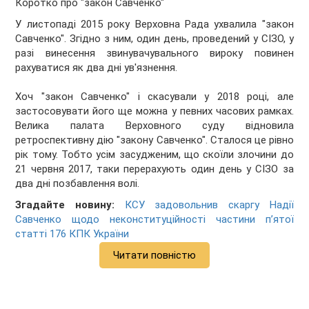
Коротко про "закон Савченко"
У листопаді 2015 року Верховна Рада ухвалила "закон
Савченко". Згідно з ним, один день, проведений у СІЗО, у
разі винесення звинувачувального вироку повинен
рахуватися як два дні ув'язнення.
Хоч "закон Савченко" і скасували у 2018 році, але
застосовувати його ще можна у певних часових рамках.
Велика палата Верховного суду відновила
ретроспективну дію "закону Савченко". Сталося це рівно
рік тому. Тобто усім засудженим, що скоїли злочини до
21 червня 2017, таки перерахують один день у СІЗО за
два дні позбавлення волі.
Згадайте новину:
КСУ задовольнив скаргу Надії
Савченко щодо неконституційності частини п’ятої
статті 176 КПК України
Читати повністю