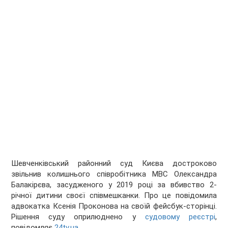
Шевченківський районний суд Києва достроково
звільнив колишнього співробітника МВС Олександра
Балакірєва, засудженого у 2019 році за вбивство 2-
річної дитини своєї співмешканки.
Про це повідомила
адвокатка Ксенія Проконова на своїй фейсбук-сторінці.
Рішення суду оприлюднено у
судовому реєстрі
,
повідомляє
24tv.ua