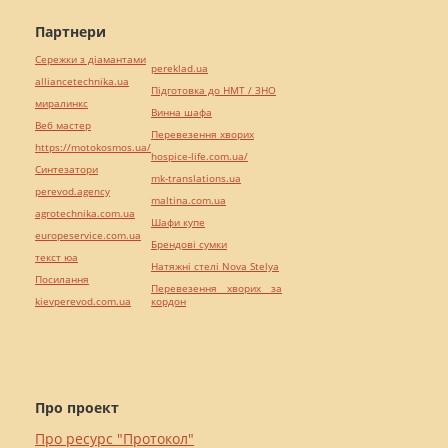
Партнери
Сережки з діамантами
pereklad.ua
alliancetechnika.ua
Підготовка до НМТ / ЗНО
миралинкс
Винна шафа
Веб мастер
Перевезення хворих
https://motokosmos.ua/
hospice-life.com.ua/
Синтезатори
mk-translations.ua
perevod.agency
maltina.com.ua
agrotechnika.com.ua
Шафи купе
europeservice.com.ua
Брендові сумки
текст юа
Натяжні стелі Nova Stelya
Посилання
Перевезення хворих за
kievperevod.com.ua
кордон
Про проект
Про ресурс "Протокол"