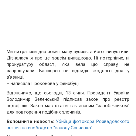
Ми витратили два роки і масу зусиль, а його...випустили.
Дізналася я про це зовсім випадково. Ні потерпілих, ні
прокуратуру області, яка вела цю справу, не
запрошували. Балакірєв не відсидів жодного дня у
в'язниці,
– написала Проконова у фейсбуці.
Відзначимо, що сьогодні, 13 січня, Президент України
Володимир Зеленський підписав закон про реєстр
педофілів. Закон має стати так званим "запобіжником"
для повторення подібних злочинів.
Вспомните новость:
Убийца фотокора Розвадовского
вышел на свободу по ''закону Савченко''