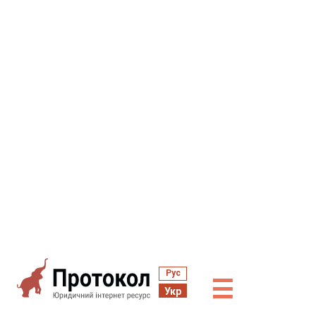
Рус
☰
Укр