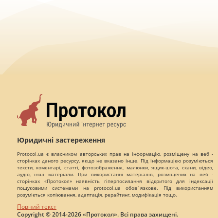
Юридичні застереження
Protocol.ua є власником авторських прав на інформацію, розміщену на веб -
сторінках даного ресурсу, якщо не вказано інше. Під інформацією розуміються
тексти, коментарі, статті, фотозображення, малюнки, ящик-шота, скани, відео,
аудіо, інші матеріали. При використанні матеріалів, розміщених на веб -
сторінках «Протокол» наявність гіперпосилання відкритого для індексації
пошуковими системами на protocol.ua обов`язкове. Під використанням
розуміється копіювання, адаптація, рерайтинг, модифікація тощо.
Повний текст
Copyright © 2014-2026 «Протокол». Всі права захищені.