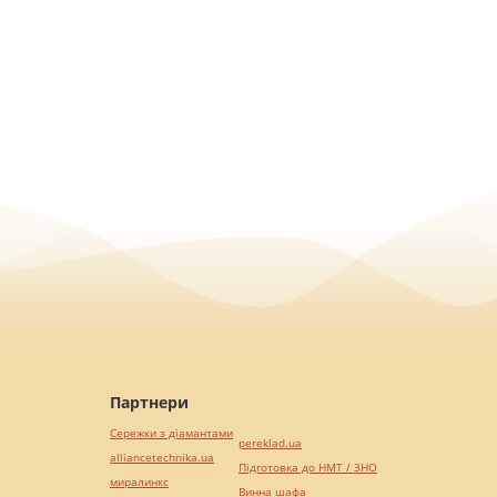
Партнери
Сережки з діамантами
pereklad.ua
alliancetechnika.ua
Підготовка до НМТ / ЗНО
миралинкс
Винна шафа