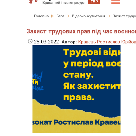
☰
Укр
Головна
Блог
Відеоконсультація
Захист трудо
Захист трудових прав під час воєнног
25.03.2022
Автор:
Кравець Ростислав Юрійо