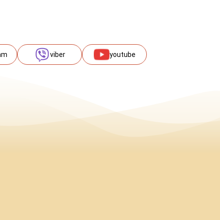
am
viber
youtube