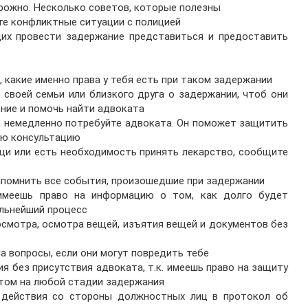
рожно. Несколько советов, которые полезны
йте конфликтные ситуации с полицией
их провести задержание представиться и предоставить
те, какие именно права у тебя есть при таком задержании
 своей семьи или близкого друга о задержании, чтоб они
ние и помочь найти адвоката
я, немедленно потребуйте адвоката. Он поможет защитить
ую консультацию
щи или есть необходимость принять лекарство, сообщите
 запомнить все события, произошедшие при задержании
. имеешь право на информацию о том, как долго будет
льнейший процесс
 осмотра, осмотра вещей, изъятия вещей и документов без
а вопросы, если они могут повредить тебе
я без присутствия адвоката, т.к. имеешь право на защиту
том на любой стадии задержания
е действия со стороны должностных лиц в протокол об