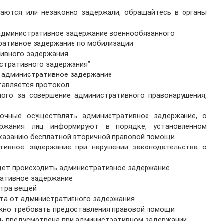
ушаются или незаконно задержали, обращайтесь в органы
я административное задержание военнообязанного
ративное задержание по мобилизации
тивного задержания
истративного задержания”
ь административное задержание
тавляется протокол
ного за совершение административного правонарушения,
мочные осуществлять административное задержание, о
ржания лиц информируют в порядке, установленном
оказанию бесплатной вторичной правовой помощи
тивное задержание при нарушении законодательства о
будет происходить административное задержание
ративное задержание
отра вещей
ста от административного задержания
ожно требовать предоставления правовой помощи
щь предусмотрена при административном задержании