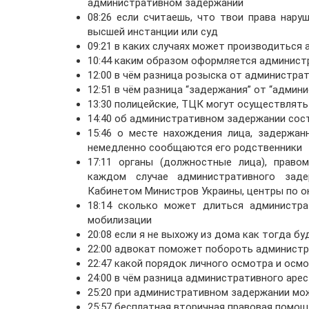
административном задержании
08:26 если считаешь, что твои права нар
высшей инстанции или суд
09:21 в каких случаях может производитьс
10:44 каким образом оформляется админист
12:00 в чём разница розыска от администра
12:51 в чём разница “задержания” от “админ
13:30 полицейские, ТЦК могут осуществлят
14:40 об административном задержании сос
15:46 о месте нахождения лица, задержан
немедленно сообщаются его родственники
17:11 органы (должностные лица), право
каждом случае административного заде
Кабинетом Министров Украины, центры по 
18:14 сколько может длиться администра
мобилизации
20:08 если я не выхожу из дома как тогда 
22:00 адвокат поможет побороть админист
22:47 какой порядок личного осмотра и осм
24:00 в чём разница административного аре
25:20 при административном задержании м
25:57 бесплатная вторичная правовая помо