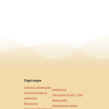
Партнери
Сережки з діамантами
pereklad.ua
alliancetechnika.ua
Підготовка до НМТ / ЗНО
миралинкс
Винна шафа
Веб мастер
Перевезення хворих
https://motokosmos.ua/