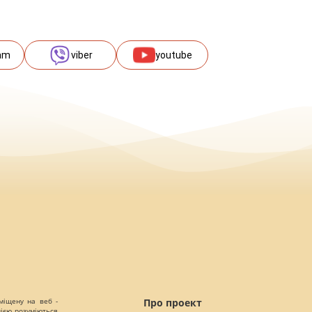
am
viber
youtube
міщену на веб -
Про проект
цією розуміються