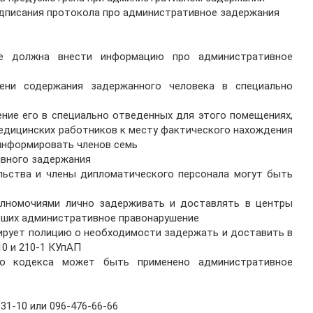
одписания протокола про административное задержания
зе должна внести информацию про административное
ени содержания задержанного человека в специально
ение его в специально отведенных для этого помещениях,
едицинских работников к месту фактического нахождения
информировать членов семь
ивного задержания
ельства и члены дипломатического персонала могут быть
номочиями лично задерживать и доставлять в центры
вших административное правонарушение
рует полицию о необходимости задержать и доставить в
0 и 210-1 КУпАП
о кодекса может быть применено административное
31-10 или 096-476-66-66