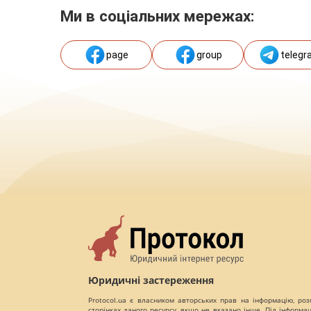
Ми в соціальних мережах:
page
group
telegr
Юридичні застереження
Protocol.ua є власником авторських прав на інформацію, роз
сторінках даного ресурсу, якщо не вказано інше. Під інформа