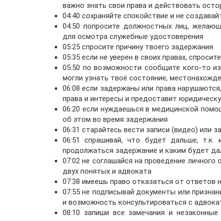
важно знать свои права и действовать осто
04:40 сохраняйте спокойствие и не создава
04:50 попросите должностных лиц, желающ
для осмотра служебные удостоверения
05:25 спросите причину твоего задержания
05:35 если не уверен в своих правах, спроси
05:50 по возможности сообщите кого-то из
могли узнать твоё состояние, местонахожде
06:08 если задержаны или права нарушаютс
права и интересы и предоставит юридическ
06:20 если нуждаешься в медицинской помо
об этом во время задержания
06:31 старайтесь вести записи (видео) или
06:51 спрашивай, что будет дальше, т.к
продолжаться задержание и каким будет да
07:02 не соглашайся на проведение личного
двух понятых и адвоката
07:38 имеешь право отказаться от ответов н
07:55 не подписывай документы или признани
и возможность консультироваться с адвока
08:10 запиши все замечания и незаконны