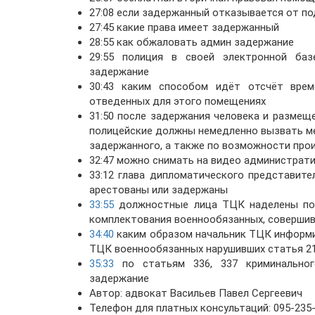
27:08 если задержанный отказывается от п
27:45 какие права имеет задержанный
28:55 как обжаловать админ задержание
29:55 полиция в своей электронной ба
задержание
30:43 каким способом идёт отсчёт врем
отведенных для этого помещениях
31:50 после задержания человека и размещ
полицейские должны немедленно вызвать м
задержанного, а также по возможности про
32:47 можно снимать на видео администрат
33:12 глава дипломатического представит
арестованы или задержаны
33:55
должностные лица ТЦК наделены пол
комплектования военнообязанных, соверши
34:40
каким образом начальник ТЦК информи
ТЦК военнообязанных нарушивших статья 21
35:33
по статьям 336, 337 криминальног
задержание
Автор: адвокат Васильев Павел Сергеевич
Телефон для платных консультаций: 095-235-