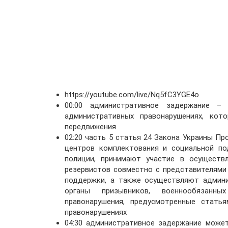
https://youtube.com/live/Nq5fC3YGE4o
00:00 административное задержание –
административных правонарушениях, кот
передвижения
02:20 часть 5 статья 24 Закона Украины П
центров комплектования и социальной по
полиции, принимают участие в осуществ
резервистов совместно с представителями
поддержки, а также осуществляют админи
органы призывников, военнообязанны
правонарушения, предусмотренные стать
правонарушениях
04:30 административное задержание може