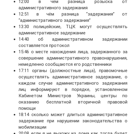
12:00 в чём разница розыска от
административного задержания
12:51 в чём разница “задержания” от
“административного задержания”
13:30 полицейские, ТЦК могут осуществлять
административное задержание
14:40 об административном задержании
составляется протокол
15:46 о месте нахождения лица, задержанного за
совершение административного правонарушения,
немедленно сообщаются его родственники
17:11 органы (должностные лица), правомочные
осуществлять административное задержание, о
каждом случае административного задержания
лиц информируют в порядке, установленном
Кабинетом Министров Украины, центры по
оказанию бесплатной вторичной правовой
помощи
18:14 сколько может длиться административное
задержание при нарушении законодательства о
мобилизации
20:08 если я не выхожу из дома как тогда будет