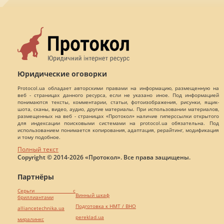
Юридические оговорки
Protocol.ua обладает авторскими правами на информацию, размещенную на
веб - страницах данного ресурса, если не указано иное. Под информацией
понимаются тексты, комментарии, статьи, фотоизображения, рисунки, ящик-
шота, сканы, видео, аудио, другие материалы. При использовании материалов,
размещенных на веб - страницах «Протокол» наличие гиперссылки открытого
для индексации поисковыми системами на protocol.ua обязательна. Под
использованием понимается копирования, адаптация, рерайтинг, модификация
и тому подобное.
Полный текст
Copyright © 2014-2026 «Протокол». Все права защищены.
Партнёры
Серьги с
Винный шкаф
бриллиантами
Подготовка к НМТ / ВНО
alliancetechnika.ua
pereklad.ua
миралинкс