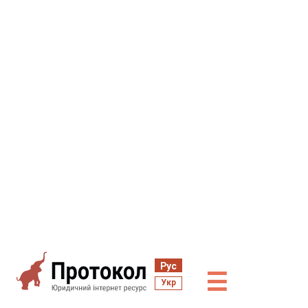
Рус
☰
Укр