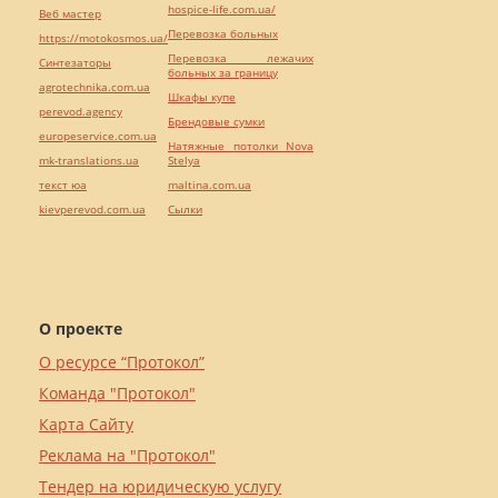
hospice-life.com.ua/
Веб мастер
Перевозка больных
https://motokosmos.ua/
Перевозка лежачих
Синтезаторы
больных за границу
agrotechnika.com.ua
Шкафы купе
perevod.agency
Брендовые сумки
europeservice.com.ua
Натяжные потолки Nova
mk-translations.ua
Stelya
текст юа
maltina.com.ua
kievperevod.com.ua
Cылки
О проекте
О ресурсе “Протокол”
Команда "Протокол"
Карта Сайту
Реклама на "Протокол"
Тендер на юридическую услугу