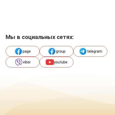
Мы в социальных сетях:
page
group
telegram
viber
youtube