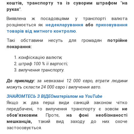
коштів, транспорту та із суворим штрафом "на
руках"
.
Виявлена ж посадовцями у транспорті валюта
розцінюється як
недекларування
або
приховування
товарів від митного контролю
.
Такі обставини несуть для громадян
потрійне
покарання:
конфіскацію валюти;
штраф 100 % її вартості;
вилучення транспорту.
До прикладу:
за невказані 12 000 євро, втрати людини
можуть скласти 24 000 євро і вилучення авто.
ЗНАЙОМТЕСЬ З ВІДЕОматеріалом на YouTube
Якщо ж два перші види санкцій законом чітко
передбачені, то вилучення транспорту є зовсім
не
обов’язковим
. Проте,
на фоні необізнаності
мешканців,
такий вид заходу до них охоче
застосовується.