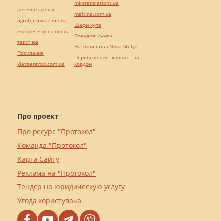
mk-translations.ua
perevod.agency
maltina.com.ua
agrotechnika.com.ua
Шафи купе
europeservice.com.ua
Брендові сумки
текст юа
Натяжні стелі Nova Stelya
Посилання
Перевезення хворих за
kievperevod.com.ua
кордон
Про проект
Про ресурс "Протокол"
Команда "Протокол"
Карта Сайту
Реклама на "Протокол"
Тендер на юридическую услугу
Угода користувача