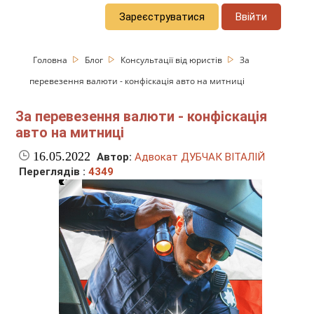
Зареєструватися
Ввійти
Головна
Блог
Консультації від юристів
За
перевезення валюти - конфіскація авто на митниці
За перевезення валюти - конфіскація
авто на митниці
16.05.2022
Автор:
Адвокат ДУБЧАК ВІТАЛІЙ
Переглядів :
4349