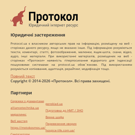
Юридичні застереження
Protocol.ua є власником авторських прав на інформацію, розміщену на веб -
сторінках даного ресурсу, якщо не вказано інше. Під інформацією розуміються
тексти, коментарі, статті, фотозображення, малюнки, ящик-шота, скани, відео,
аудіо, інші матеріали. При використанні матеріалів, розміщених на веб -
сторінках «Протокол» наявність гіперпосилання відкритого для індексації
пошуковими системами на protocol.ua обов`язкове. Під використанням
розуміється копіювання, адаптація, рерайтинг, модифікація тощо.
Повний текст
Copyright © 2014-2026 «Протокол». Всі права захищені.
Партнери
Сережки з діамантами
pereklad.ua
alliancetechnika.ua
Підготовка до НМТ / ЗНО
миралинкс
Винна шафа
Веб мастер
Перевезення хворих
https://motokosmos.ua/
hospice-life.com.ua/
Синтезатори