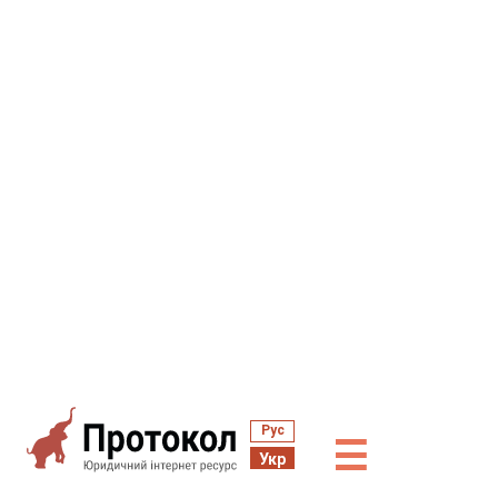
Рус
☰
Укр