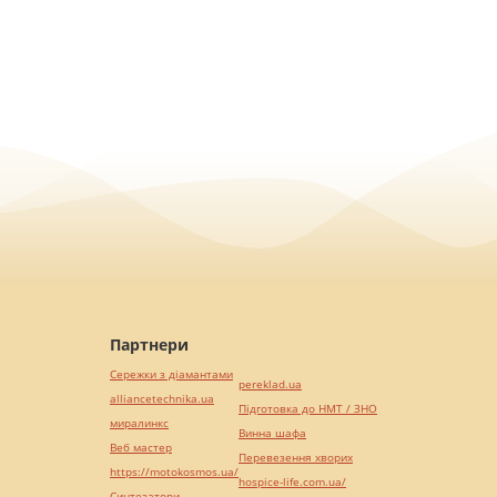
Партнери
Сережки з діамантами
pereklad.ua
alliancetechnika.ua
Підготовка до НМТ / ЗНО
миралинкс
Винна шафа
Веб мастер
Перевезення хворих
https://motokosmos.ua/
hospice-life.com.ua/
Синтезатори