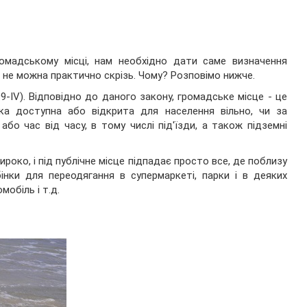
ромадському місці, нам необхідно дати саме визначення
а не можна практично скрізь. Чому? Розповімо нижче.
-IV). Відповідно до даного закону, громадське місце - це
 яка доступна або відкрита для населення вільно, чи за
або час від часу, в тому числі під'їзди, а також підземні
око, і під публічне місце підпадає просто все, де поблизу
інки для переодягання в супермаркеті, парки і в деяких
обіль і т.д.