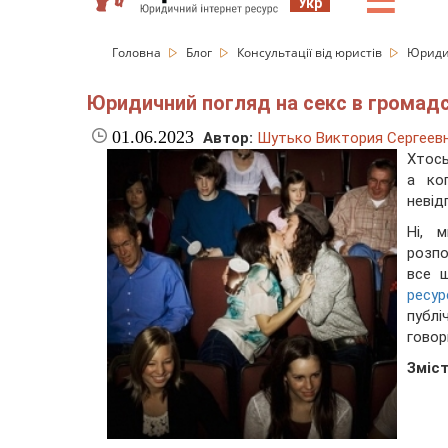
☰
Укр
Головна
Блог
Консультації від юристів
Юридич
Юридичний погляд на секс в громадс
01.06.2023
Автор:
Шутько Виктория Сергеев
Хтось
а ко
невід
Ні, 
розпо
все 
ресур
публі
говор
Зміст