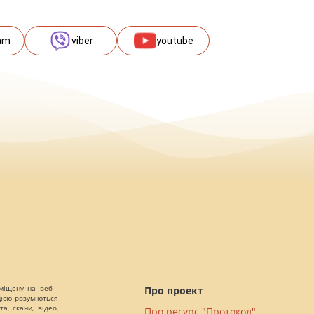
am
viber
youtube
міщену на веб -
Про проект
цією розуміються
а, скани, відео,
Про ресурс "Протокол"