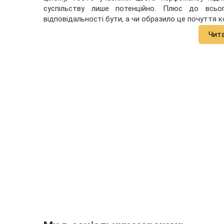
суспільству лише потенційно. Плюс до всьо
відповідальності бути, а чи образило це почуття к
Чит