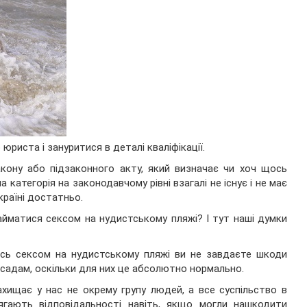
юриста і зануритися в деталі кваліфікації.
кону або підзаконного акту, який визначає чи хоч щось
а категорія на законодавчому рівні взагалі не існує і не має
країні достатньо.
айматися сексом на нудистському пляжі? І тут наші думки
сь сексом на нудистському пляжі ви не завдаєте шкоди
садам, оскільки для них це абсолютно нормально.
хищає у нас не окрему групу людей, а все суспільство в
ягають відповідальності навіть, якщо могли нашкодити