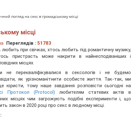
ний погляд на секс в громадському місці
ькому місці
на
Переглядів :
51783
 любить при свічках, хтось любить під романтичну музику,
гось пристрасть може накрити в найнесподіваніших і
повідних місцях.
ми не перекваліфікувалися в сексологів і не будемо
відати, як урізноманітнити особисте життя. Так-так, ми
ще юристи, тому наше завдання розповісти сьогодні на
сі Протокол (Protocol)
любителям статевих актів в
чних місцях чим загрожують подібні експерименти і, що
ить закон в 2020 році про секс в людному місці.
: