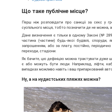
Що таке публічне місце?
Перш ніж розповідати про санкції за секс у г
суспільного місця, тобто позначити де не можна, 
Дане визначення є тільки в одному Законі (№ 2899
частина (частини) будь-якої будівлі, споруди,
запрошенням, або за плату, постійно, періодично 
переходи, стадіони.
Як бачите, цю дефініцію можна трактувати дуже шир
є або можуть бути люди. Наприклад, ліфти, каб
випадках можливо навіть і ваш припаркований автом
Ну, а на нудистських пляжях можна?