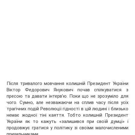
Після тривалого мовчання колишній Президент України
Віктор Федорович Янукович почав спілкуватися з
пресою та давати інтерв’ю. Поки що не зрозуміло для
чого. Сумно, але незважаючи на сплив часу після усіх
трагічних подій Революції гідності в цій людині і близько
немає жодної тіні каяття. Тобто колишній Президент
України як то кажуть «залишився при своїй думці» і
продовжує гратися у політику зі своїми малочисленими
прихильниками.