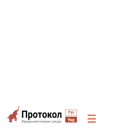
Рус
☰
Укр