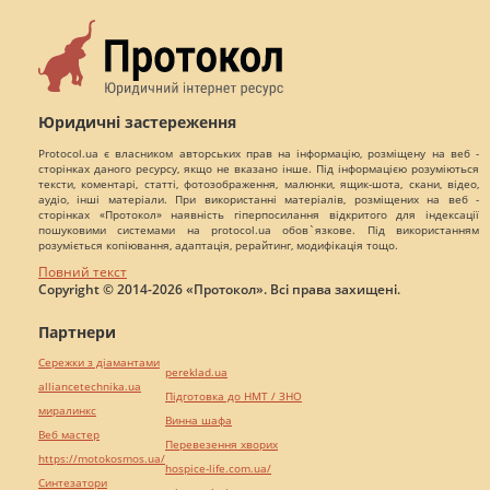
Юридичні застереження
Protocol.ua є власником авторських прав на інформацію, розміщену на веб -
сторінках даного ресурсу, якщо не вказано інше. Під інформацією розуміються
тексти, коментарі, статті, фотозображення, малюнки, ящик-шота, скани, відео,
аудіо, інші матеріали. При використанні матеріалів, розміщених на веб -
сторінках «Протокол» наявність гіперпосилання відкритого для індексації
пошуковими системами на protocol.ua обов`язкове. Під використанням
розуміється копіювання, адаптація, рерайтинг, модифікація тощо.
Повний текст
Copyright © 2014-2026 «Протокол». Всі права захищені.
Партнери
Сережки з діамантами
pereklad.ua
alliancetechnika.ua
Підготовка до НМТ / ЗНО
миралинкс
Винна шафа
Веб мастер
Перевезення хворих
https://motokosmos.ua/
hospice-life.com.ua/
Синтезатори