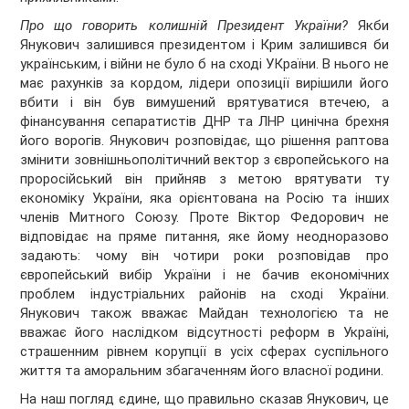
Про що говорить колишній Президент України?
Якби
Янукович залишився президентом і Крим залишився би
українським, і війни не було б на сході УКраїни. В нього не
має рахунків за кордом, лідери опозиції вирішили його
вбити і він був вимушений врятуватися втечею, а
фінансування сепаратистів ДНР та ЛНР цинічна брехня
його ворогів. Янукович розповідає, що рішення раптова
змінити зовнішньополітичний вектор з європейського на
проросійський він прийняв з метою врятувати ту
економіку України, яка орієнтована на Росію та інших
членів Митного Союзу. Проте Віктор Федорович не
відповідає на пряме питання, яке йому неодноразово
задають: чому він чотири роки розповідав про
європейський вибір України і не бачив економічних
проблем індустріальних районів на сході України.
Янукович також вважає Майдан технологією та не
вважає його наслідком відсутності реформ в Україні,
страшенним рівнем корупції в усіх сферах суспільного
життя та аморальним збагаченням його власної родини.
На наш погляд єдине, що правильно сказав Янукович, це