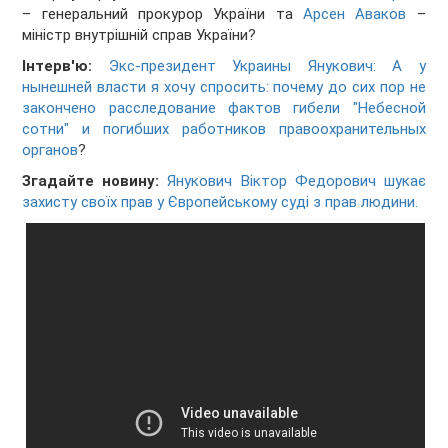
– генеральний прокурор України та
Арсен Аваков
–
міністр внутрішній справ України?
Інтерв'ю:
Экс-президент Украины Янукович: А у
нынешней власти я хочу спросить: почему до сих пор не
закончено расследование фактов гибели "Небесной
сотни" и погибших работников правоохранительных
органов
?
Згадайте новину:
Янукович Віктор Федорович шукає
захисту своїх прав у Європейському суді з прав людини.