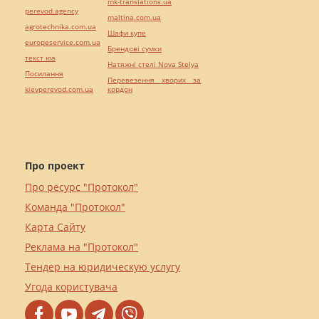
mk-translations.ua
perevod.agency
maltina.com.ua
agrotechnika.com.ua
Шафи купе
europeservice.com.ua
Брендові сумки
текст юа
Натяжні стелі Nova Stelya
Посилання
Перевезення хворих за
kievperevod.com.ua
кордон
Про проект
Про ресурс "Протокол"
Команда "Протокол"
Карта Сайту
Реклама на "Протокол"
Тендер на юридическую услугу
Угода користувача