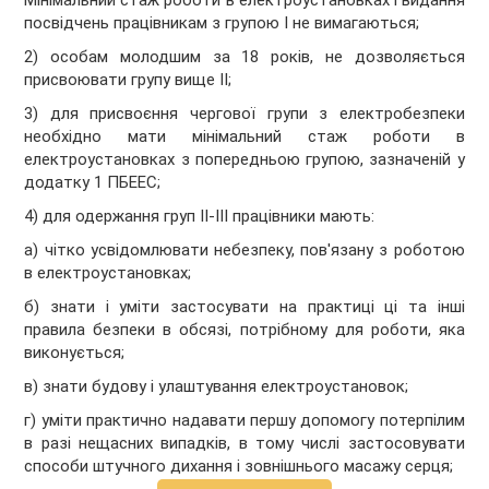
Мінімальний стаж роботи в електроустановках і видання
посвідчень працівникам з групою I не вимагаються;
2) особам молодшим за 18 років, не дозволяється
присвоювати групу вище II;
3) для присвоєння чергової групи з електробезпеки
необхідно мати мінімальний стаж роботи в
електроустановках з попередньою групою, зазначеній у
додатку 1 ПБЕЕС;
4) для одержання груп II-III працівники мають:
а) чітко усвідомлювати небезпеку, пов'язану з роботою
в електроустановках;
б) знати і уміти застосувати на практиці ці та інші
правила безпеки в обсязі, потрібному для роботи, яка
виконується;
в) знати будову і улаштування електроустановок;
г) уміти практично надавати першу допомогу потерпілим
в разі нещасних випадків, в тому числі застосовувати
способи штучного дихання і зовнішнього масажу серця;