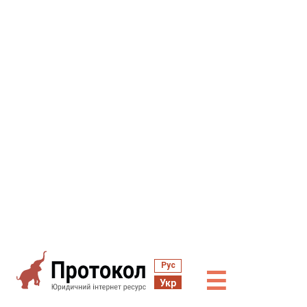
Рус
☰
Укр