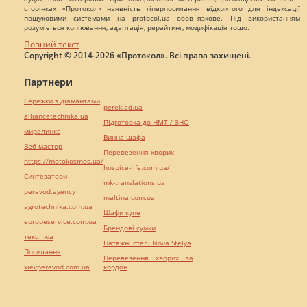
сторінках «Протокол» наявність гіперпосилання відкритого для індексації
пошуковими системами на protocol.ua обов`язкове. Під використанням
розуміється копіювання, адаптація, рерайтинг, модифікація тощо.
Повний текст
Copyright © 2014-2026 «Протокол». Всі права захищені.
Партнери
Сережки з діамантами
pereklad.ua
alliancetechnika.ua
Підготовка до НМТ / ЗНО
миралинкс
Винна шафа
Веб мастер
Перевезення хворих
https://motokosmos.ua/
hospice-life.com.ua/
Синтезатори
mk-translations.ua
perevod.agency
maltina.com.ua
agrotechnika.com.ua
Шафи купе
europeservice.com.ua
Брендові сумки
текст юа
Натяжні стелі Nova Stelya
Посилання
Перевезення хворих за
kievperevod.com.ua
кордон