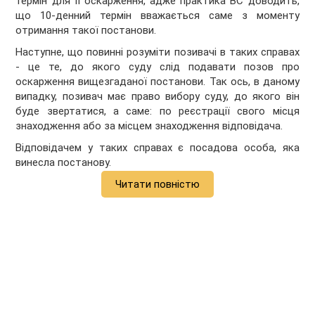
термін для її оскарження, адже практика ВС доводить,
що 10-денний термін вважається саме з моменту
отримання такої постанови.
Наступне, що повинні розуміти позивачі в таких справах
- це те, до якого суду слід подавати позов про
оскарження вищезгаданої постанови. Так ось, в даному
випадку, позивач має право вибору суду, до якого він
буде звертатися, а саме: по реєстрації свого місця
знаходження або за місцем знаходження відповідача.
Відповідачем у таких справах є посадова особа, яка
винесла постанову.
Читати повністю