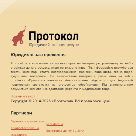
Юридичні застереження
Protocol.ua є власником авторських прав на інформацію, розміщену на веб -
сторінках даного ресурсу, якщо не вказано інше. Під інформацією розуміються
тексти, коментарі, статті, фотозображення, малюнки, ящик-шота, скани, відео,
аудіо, інші матеріали. При використанні матеріалів, розміщених на веб -
сторінках «Протокол» наявність гіперпосилання відкритого для індексації
пошуковими системами на protocol.ua обов`язкове. Під використанням
розуміється копіювання, адаптація, рерайтинг, модифікація тощо.
Повний текст
Copyright © 2014-2026 «Протокол». Всі права захищені.
Партнери
Сережки з діамантами
pereklad.ua
alliancetechnika.ua
Підготовка до НМТ / ЗНО
миралинкс