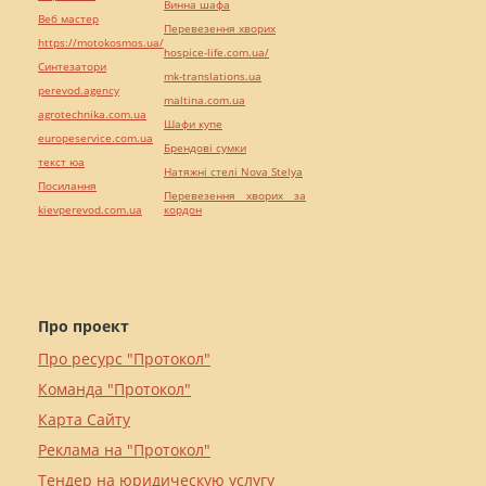
Винна шафа
Веб мастер
Перевезення хворих
https://motokosmos.ua/
hospice-life.com.ua/
Синтезатори
mk-translations.ua
perevod.agency
maltina.com.ua
agrotechnika.com.ua
Шафи купе
europeservice.com.ua
Брендові сумки
текст юа
Натяжні стелі Nova Stelya
Посилання
Перевезення хворих за
kievperevod.com.ua
кордон
Про проект
Про ресурс "Протокол"
Команда "Протокол"
Карта Сайту
Реклама на "Протокол"
Тендер на юридическую услугу