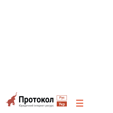
Рус
☰
Укр