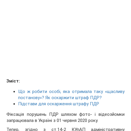
Зміст:
Що ж робити особі, яка отримала таку «щасливу
постанову»? Як оскаржити штраф ПДР?
Підстави для оскарження штрафу ПДР
Фіксація порушень ПДР шляхом фото- і відеозйомки
запрацювала в Україні з 01 червня 2020 року.
Тепер, згідно з ст.14-2 КУпАП адміністративну