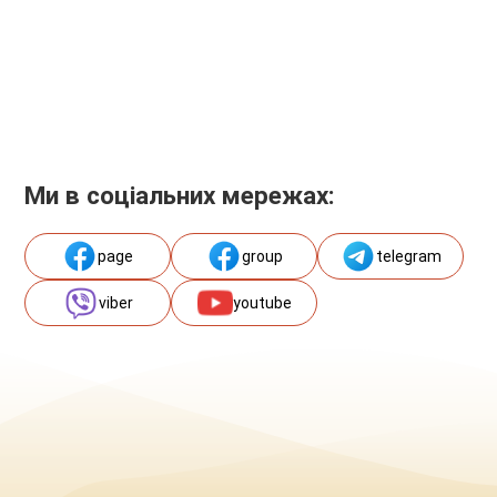
Ми в соціальних мережах:
page
group
telegram
viber
youtube