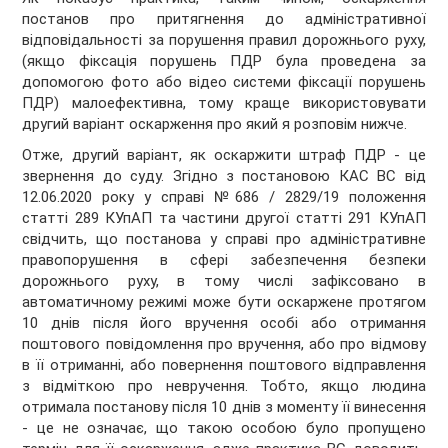
постанов про притягнення до адміністративної
відповідальності за порушення правил дорожнього руху,
(якщо фіксація порушень ПДР була проведена за
допомогою фото або відео системи фіксації порушень
ПДР) малоефективна, тому краще використовувати
другий варіант оскарження про який я розповім нижче.
Отже, другий варіант, як оскаржити штраф ПДР - це
звернення до суду. Згідно з постановою КАС ВС від
12.06.2020 року у справі №686 / 2829/19 положення
статті 289 КУпАП та частини другої статті 291 КУпАП
свідчить, що постанова у справі про адміністративне
правопорушення в сфері забезпечення безпеки
дорожнього руху, в тому числі зафіксовано в
автоматичному режимі може бути оскаржене протягом
10 днів після його вручення особі або отримання
поштового повідомлення про вручення, або про відмову
в її отриманні, або повернення поштового відправлення
з відміткою про невручення. Тобто, якщо людина
отримала постанову після 10 днів з моменту її винесення
- це не означає, що такою особою було пропущено