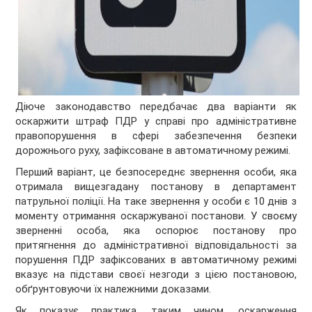
Діюче законодавство передбачає два варіанти як
оскаржити штраф ПДР у справі про адміністративне
правопорушення в сфері забезпечення безпеки
дорожнього руху, зафіксоване в автоматичному режимі.
Перший варіант, це безпосереднє звернення особи, яка
отримала вищезгадану постанову в департамент
патрульної поліції. На таке звернення у особи є 10 днів з
моменту отримання оскаржуваної постанови. У своєму
зверненні особа, яка оспорює постанову про
притягнення до адміністративної відповідальності за
порушення ПДР зафіксованих в автоматичному режимі
вказує на підстави своєї незгоди з цією постановою,
обґрунтовуючи їх належними доказами.
Як показує практика, таким чином, оскарження