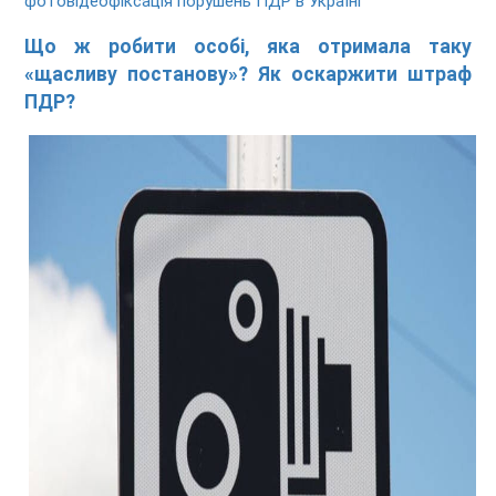
фотовідеофіксація порушень ПДР в Україні
Що ж робити особі, яка отримала таку
«щасливу постанову»? Як оскаржити штраф
ПДР?