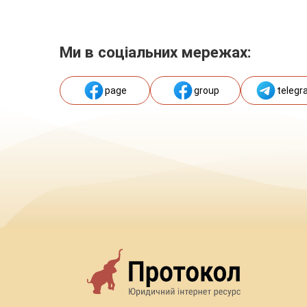
Ми в соціальних мережах:
page
group
telegr