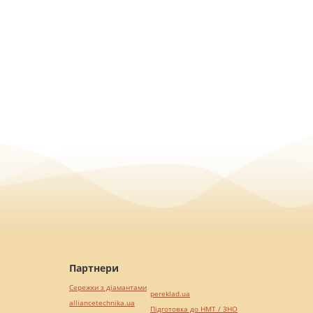
Партнери
Сережки з діамантами
pereklad.ua
alliancetechnika.ua
Підготовка до НМТ / ЗНО