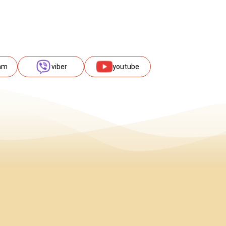
am
viber
youtube