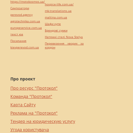
https://motokosmos.ua/
hospice-life.com.ua/
Синтезатори
mk-translations.ua
perevod.agency
maltina.com.ua
agrotechnika.com.ua
Шафи купе
europeservice.com.ua
Брендові сумки
текст юа
Натяжні стелі Nova Stelya
Посилання
Перевезення хворих за
kievperevod.com.ua
кордон
Про проект
Про ресурс "Протокол"
Команда "Протокол"
Карта Сайту
Реклама на "Протокол"
Тендер на юридическую услугу
Угода користувача