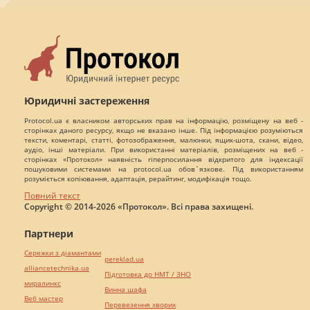
Юридичні застереження
Protocol.ua є власником авторських прав на інформацію, розміщену на веб -
сторінках даного ресурсу, якщо не вказано інше. Під інформацією розуміються
тексти, коментарі, статті, фотозображення, малюнки, ящик-шота, скани, відео,
аудіо, інші матеріали. При використанні матеріалів, розміщених на веб -
сторінках «Протокол» наявність гіперпосилання відкритого для індексації
пошуковими системами на protocol.ua обов`язкове. Під використанням
розуміється копіювання, адаптація, рерайтинг, модифікація тощо.
Повний текст
Copyright © 2014-2026 «Протокол». Всі права захищені.
Партнери
Сережки з діамантами
pereklad.ua
alliancetechnika.ua
Підготовка до НМТ / ЗНО
миралинкс
Винна шафа
Веб мастер
Перевезення хворих