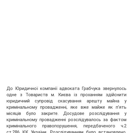
До Юридичної компанії адвоката Грабчука звернулось
одне з Товариств м. Києва із проханням здійснити
юридичний супровід скасування арешту майна у
кримінальному провадженні, яке вже майже як п’ять
місяців було закрите. Досудове розслідування у
кримінальному провадженні розслідувалось за фактом
кримінального правопорушення, передбаченого ч.2
ст.286 КК України. Розслідуванням було встановлено,