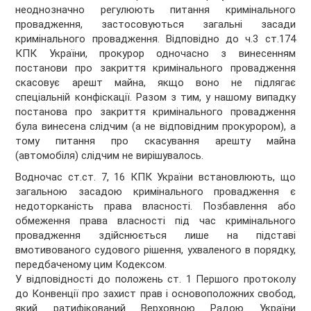
неоднозначно регулюють питання кримінального
провадження, застосовуються загальні засади
кримінального провадження. Відповідно до ч.3 ст.174
КПК України, прокурор одночасно з винесенням
постанови про закриття кримінального провадження
скасовує арешт майна, якщо воно не підлягає
спеціальній конфіскації. Разом з тим, у нашому випадку
постанова про закриття кримінального провадження
була винесена слідчим (а не відповідним прокурором), а
тому питання про скасування арешту майна
(автомобіля) слідчим не вирішувалось.
Водночас ст.ст. 7, 16 КПК України встановлюють, що
загальною засадою кримінального провадження є
недоторканість права власності. Позбавлення або
обмеження права власності під час кримінального
провадження здійснюється лише на підставі
вмотивованого судового рішення, ухваленого в порядку,
передбаченому цим Кодексом.
У відповідності до положень ст. 1 Першого протоколу
до Конвенції про захист прав і основоположних свобод,
який ратифікований Верховною Радою України