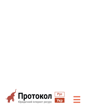
Рус
☰
Укр