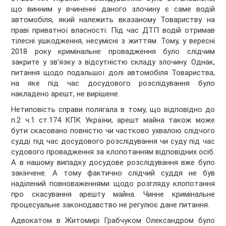
що винним у вчиненні даного злочину є саме водій
автомобіля, який належить вказаному Товариству на
праві приватної власності. Під час ДТП водій отримав
тілесні ушкодження, несумісні з життям. Тому, у вересні
2018 року кримінальне провадження було слідчим
закрите у зв’язку з відсутністю складу злочину. Однак,
питання щодо подальшої долі автомобіля Товариства,
на яке під час досудового розслідування було
накладено арешт, не вирішене.
Нетиповість справи полягала в тому, що відповідно до
п.2 ч.1 ст.174 КПК України, арешт майна також може
бути скасовано повністю чи частково ухвалою слідчого
судді під час досудового розслідування чи суду під час
судового провадження за клопотанням відповідних осіб.
А в нашому випадку досудове розслідування вже було
закінчене. А тому фактично слідчий суддя не був
наділений повноваженнями щодо розгляду клопотання
про скасування арешту майна. Чинне кримінальне
процесуальне законодавство не регулює дане питання.
Адвокатом в Житомирі Грабчуком Олександром було