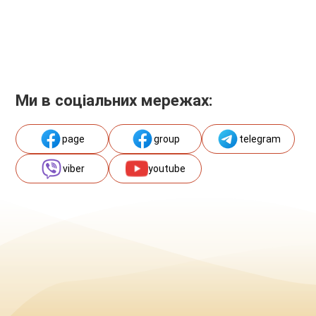
Ми в соціальних мережах:
page
group
telegram
viber
youtube