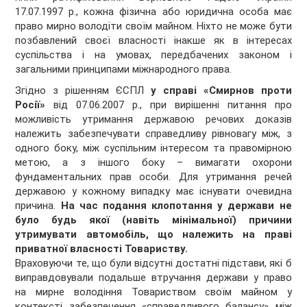
17.07.1997 р., кожна фізична або юридична особа має
право мирно володіти своїм майном. Ніхто не може бути
позбавлений своєї власності інакше як в інтересах
суспільства і на умовах, передбачених законом і
загальними принципами міжнародного права.
Згідно з рішенням ЄСПЛ
у справі «Смирнов проти
Росії»
від 07.06.2007 р., при вирішенні питання про
можливість утримання державою речових доказів
належить забезпечувати справедливу рівновагу між, з
одного боку, між суспільним інтересом та правомірною
метою, а з іншого боку – вимагати охорони
фундаментальних прав особи. Для утримання речей
державою у кожному випадку має існувати очевидна
причина.
На час подання клопотання у держави не
було будь якої (навіть мінімальної) причини
утримувати автомобіль, що належить на праві
приватної власності Товариству.
Враховуючи те, що були відсутні достатні підстави, які б
виправдовували подальше втручання держави у право
на мирне володіння Товариством своїм майном у
контексті забезпечення «справедливого балансу» між