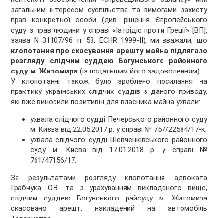
загальним інтересом суспільства та вимогами захисту
прав конкретної особи (див. рішення Європейського
суду з прав людини у справі «Іатрідіс проти Греції» [ВП],
заява N 31107/96, п. 58, ECHR 1999-II), ми вважали, що
клопотання про скасування арешту майна підлягало
розгляду слідчим суддею Богунського районного
суду м. Житомира
(із подальшим його задоволенням).
У клопотанні також було зроблено посилання на
практику українських слідчих суддів з даного приводу,
які вже виносили позитивні для власника майна ухвали:
ухвала слідчого судді Печерського районного суду
м. Києва від 22.05.2017 р. у справі № 757/22584/17-к;
ухвала слідчого судді Шевченківського районного
суду м. Києва від 17.01.2018 р. у справі №
761/47156/17.
За результатами розгляду клопотання адвоката
Грабчука О.В. та з урахуванням викладеного вище,
слідчим суддею Богунського райсуду м. Житомира
скасовано арешт, накладений на автомобіль