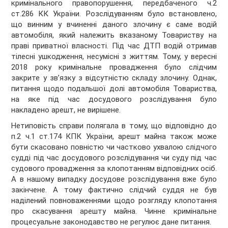
кримінального правопорушення, передбаченого ч.2
ст.286 КК України. Розслідуванням було встановлено,
що винним у вчиненні даного злочину є саме водій
автомобіля, який належить вказаному Товариству на
праві приватної власності. Під час ДТП водій отримав
тілесні ушкодження, несумісні з життям. Тому, у вересні
2018 року кримінальне провадження було слідчим
закрите у зв’язку з відсутністю складу злочину. Однак,
питання щодо подальшої долі автомобіля Товариства,
на яке під час досудового розслідування було
накладено арешт, не вирішене.
Нетиповість справи полягала в тому, що відповідно до
п.2 ч.1 ст.174 КПК України, арешт майна також може
бути скасовано повністю чи частково ухвалою слідчого
судді під час досудового розслідування чи суду під час
судового провадження за клопотанням відповідних осіб.
А в нашому випадку досудове розслідування вже було
закінчене. А тому фактично слідчий суддя не був
наділений повноваженнями щодо розгляду клопотання
про скасування арешту майна. Чинне кримінальне
процесуальне законодавство не регулює дане питання.