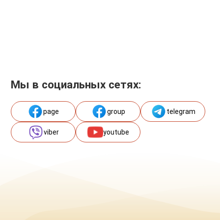
Мы в социальных сетях:
page
group
telegram
viber
youtube