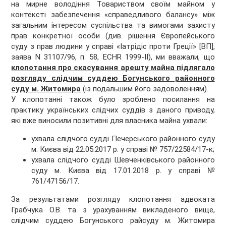
на мирне володіння Товариством своїм майном у
контексті забезпечення «справедливого балансу» між
загальним інтересом суспільства та вимогами захисту
прав конкретної особи (див. рішення Європейського
суду з прав людини у справі «Іатрідіс проти Греції» [ВП],
заява N 31107/96, п. 58, ECHR 1999-II), ми вважали, що
клопотання про скасування арешту майна підлягало
розгляду слідчим суддею Богунського районного
суду м. Житомира
(із подальшим його задоволенням).
У клопотанні також було зроблено посилання на
практику українських слідчих суддів з даного приводу,
які вже виносили позитивні для власника майна ухвали:
ухвала слідчого судді Печерського районного суду
м. Києва від 22.05.2017 р. у справі № 757/22584/17-к;
ухвала слідчого судді Шевченківського районного
суду м. Києва від 17.01.2018 р. у справі №
761/47156/17.
За результатами розгляду клопотання адвоката
Грабчука О.В. та з урахуванням викладеного вище,
слідчим суддею Богунського райсуду м. Житомира