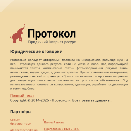
Юридические оговорки
Protocol.ua обладает авторскими правами на информацию, размещенную на
веб - страницах данного ресурса, если не указано иное. Под информацией
понимаются тексты, комментарии, статьи, фотоизображения, рисунки, ящик-
шота, сканы, видео, аудио, другие материалы. При использовании материалов,
размещенных на веб - страницах «Протокол» наличие гиперссылки открытого
для индексации поисковыми системами на protocol.ua обязательна. Под
использованием понимается копирования, адаптация, рерайтинг, модификация
и тому подобное.
Полный текст
Copyright © 2014-2026 «Протокол». Все права защищены.
Партнёры
Серьги с
Винный шкаф
бриллиантами
Подготовка к НМТ / ВНО
alliancetechnika.ua