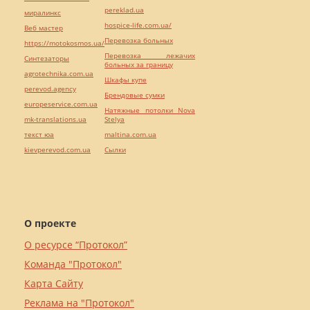
pereklad.ua
миралинкс
hospice-life.com.ua/
Веб мастер
Перевозка больных
https://motokosmos.ua/
Перевозка лежачих
Синтезаторы
больных за границу
agrotechnika.com.ua
Шкафы купе
perevod.agency
Брендовые сумки
europeservice.com.ua
Натяжные потолки Nova
mk-translations.ua
Stelya
текст юа
maltina.com.ua
kievperevod.com.ua
Cылки
О проекте
О ресурсе “Протокол”
Команда "Протокол"
Карта Сайту
Реклама на "Протокол"