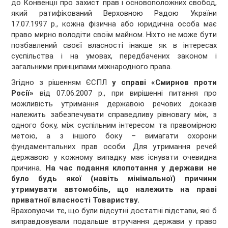
до Конвенції про захист прав і основоположних свобод,
який ратифікований Верховною Радою України
17.07.1997 р., кожна фізична або юридична особа має
право мирно володіти своїм майном. Ніхто не може бути
позбавлений своєї власності інакше як в інтересах
суспільства і на умовах, передбачених законом і
загальними принципами міжнародного права.
Згідно з рішенням ЄСПЛ
у справі «Смирнов проти
Росії»
від 07.06.2007 р., при вирішенні питання про
можливість утримання державою речових доказів
належить забезпечувати справедливу рівновагу між, з
одного боку, між суспільним інтересом та правомірною
метою, а з іншого боку – вимагати охорони
фундаментальних прав особи. Для утримання речей
державою у кожному випадку має існувати очевидна
причина.
На час подання клопотання у держави не
було будь якої (навіть мінімальної) причини
утримувати автомобіль, що належить на праві
приватної власності Товариству.
Враховуючи те, що були відсутні достатні підстави, які б
виправдовували подальше втручання держави у право