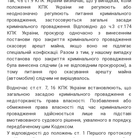
Так, ч.6 ст.9 КПК України визначає, що у випадках, коли
положення КПК України не регулюють або
неоднозначно регулюють питання кримінального
провадження, застосовуються загальні засади
кримінального провадження. Відповідно до ч.3 ст.174
КПК України, прокурор одночасно з винесенням
постанови про закриття кримінального провадження
скасовує арешт майна, якщо воно не підлягає
спеціальній конфіскації. Разом з тим, у нашому випадку
постанова про закриття кримінального провадження
була винесена слідчим (а не відповідним прокурором), а
тому питання про скасування арешту майна
(автомобіля) слідчим не вирішувалось.
Водночас ст.ст. 7, 16 КПК України встановлюють, що
загальною засадою кримінального провадження є
недоторканість права власності. Позбавлення або
обмеження права власності під час кримінального
провадження здійснюється лише на підставі
вмотивованого судового рішення, ухваленого в порядку,
передбаченому цим Кодексом.
У відповідності до положень ст. 1 Першого протоколу