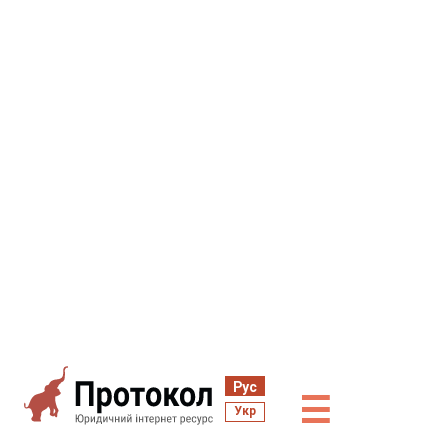
Рус
☰
Укр