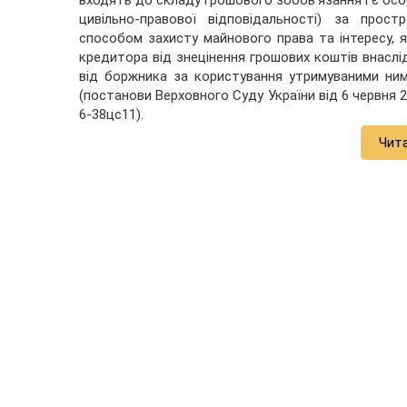
входять до складу грошового зобов’язання і є ос
цивільно-правової відповідальності) за прос
способом захисту майнового права та інтересу, я
кредитора від знецінення грошових коштів внаслід
від боржника за користування утримуваними ни
(постанови Верховного Суду України від 6 червня 20
6-38цс11).
Чит