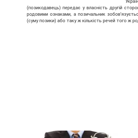
Укра
(позикодавець) передає у власність другій сторон
родовими ознаками, а позичальник зобов’язуєть
(суму позики) або таку ж кількість речей того ж ро