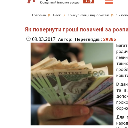
☰
Укр
Головна
Блог
Консультації від юристів
Як пов
Як повернути гроші позичені за роз
09.03.2017
Автор:
Переглядів :
29385
Бага
родич
певни
таких
пробл
кошти
В дан
та в
допо
проко
боржн
Для п
народ