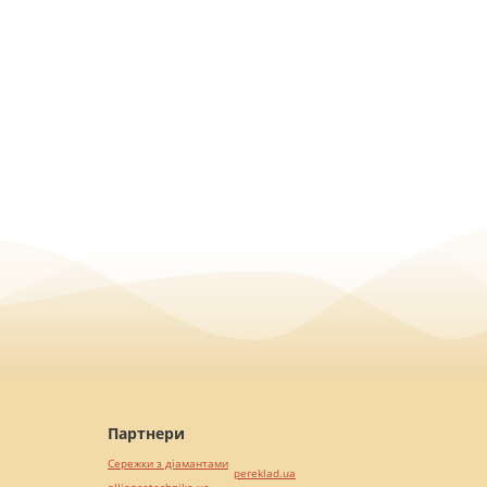
Партнери
Сережки з діамантами
pereklad.ua
alliancetechnika.ua