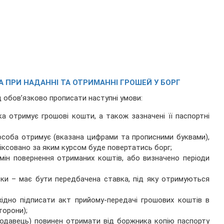
 ПРИ НАДАННІ ТА ОТРИМАННІ ГРОШЕЙ У БОРГ
д обов’язково прописати наступні умови:
ка отримує грошові кошти, а також зазначені її паспортні
 особа отримує (вказана цифрами та прописними буквами),
фіксовано за яким курсом буде повертатись борг;
мін повернення отриманих коштів, або визначено періоди
тки – має бути передбачена ставка, під яку отримуються
хідно підписати акт прийому-передачі грошових коштів в
торони);
кодавець) повинен отримати від боржника копію паспорту