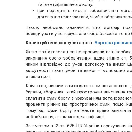
та ідентифікаційного коду;
при передачі в якості забезпечення дого
договір іпотеки/застави, який в обов’язково
Також необхідно зазначити, що договір пози
посвідчувати у нотаріуса але якщо бажаєте то це
Користуйтесь консультацією:
Боргова розписк
Якщо так сталося і ви не прописали всіх необхід
виконання свого зобов’язання, адже згідно ст. 
чином відповідно до умов договору та вимог цьо
відсутності таких умов та вимог – відповідно д
ставляться.
Крім того, чинним законодавством встановлено д
України, «боржник, який прострочив виконання г
сплатити суму боргу з урахуванням встановленого
проценти річних від простроченої суми, якщо і
тому від суми боргу ви маєте право вимагати
зобов’язання, а також індекс інфляції.
За змістом ч. 2 ст. 625 ЦК України нарахування і