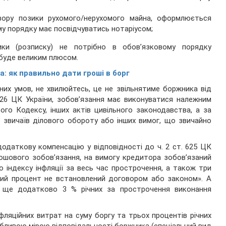
вору позики рухомого/нерухомого майна, оформлюється
му порядку має посвідчуватись нотаріусом;
ки (розписку) не потрібно в обов’язковому порядку
 буде великим плюсом.
а: як правильно дати гроші в борг
них умов, не хвилюйтесь, це не звільнятиме боржника від
526 ЦК України, зобов’язання має виконуватися належним
го Кодексу, інших актів цивільного законодавства, а за
о звичаїв ділового обороту або інших вимог, що звичайно
одаткову компенсацію у відповідності до ч. 2 ст. 625 ЦК
рошового зобов’язання, на вимогу кредитора зобов’язаний
 індексу інфляції за весь час прострочення, а також три
нший процент не встановлений договором або законом». А
 ще додатково 3 % річних за прострочення виконання
нфляційних витрат на суму боргу та трьох процентів річних