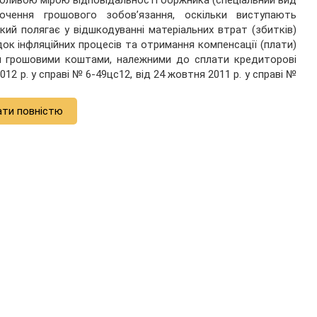
обливою мірою відповідальності боржника (спеціальний вид
трочення грошового зобов’язання, оскільки виступають
кий полягає у відшкодуванні матеріальних втрат (збитків)
ок інфляційних процесів та отримання компенсації (плати)
м грошовими коштами, належними до сплати кредиторові
12 р. у справі № 6-49цс12, від 24 жовтня 2011 р. у справі №
ати повністю