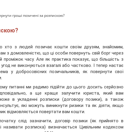
ернути гроші позичені за розпискою?
пискою?
то хто з людей позичає кошти своїм друзям, знайомим,
ам з домовленістю, що ці особи повернуть свій борг через
й проміжок часу. Але як практика показує, що більшість з
 угод не виконуються взагалі або частково. І тепер настає
ема у добросовісних позичальників, як повернути свої
.
ому питанні ми радимо підійти до цього досить серйозно
ідповідально, а ще краще залучити юриста, який вам
може в укладенні розписки (договору позики), а також
нсультує, які можуть виникнути ризики та як діяти, якщо
ик відмовляється повертати вам кошти.
очатку слід зазначити, договір позики (як прийнято в
і називати розписка) визначається Цивільним кодексом