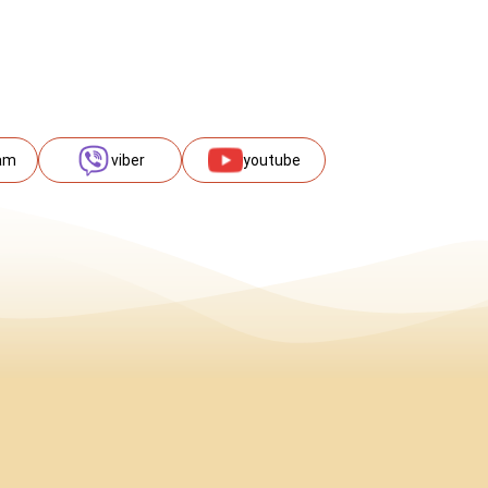
am
viber
youtube