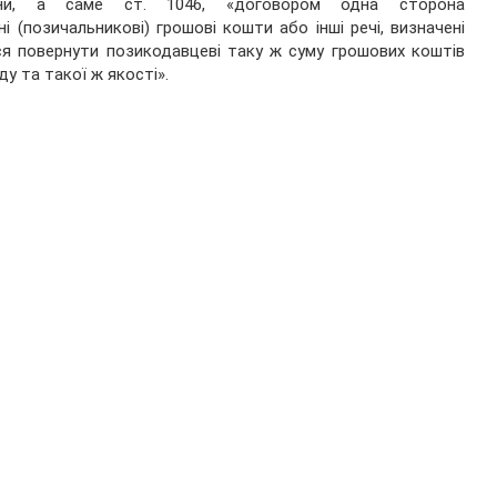
їни, а саме ст. 1046, «договором одна сторона
і (позичальникові) грошові кошти або інші речі, визначені
ся повернути позикодавцеві таку ж суму грошових коштів
ду та такої ж якості».