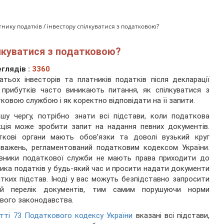
тнику податків / інвестору спілкуватися з податковою?
ілкуватися з податковою?
глядів :
3360
атьох інвесторів та платників податків після декларації
 прибутків часто виникають питання, як спілкуватися з
ковою службою і як коректно відповідати на її запити.
шу чергу, потрібно знати всі підстави, коли податкова
кція може зробити запит на надання певних документів.
ткові органи мають обов’язки та доволі вузький круг
важень, регламентований податковим кодексом України.
івники податкової служби не мають права приходити до
ика податків у будь-який час и просити надати документи
ітких підстав. Іноді у вас можуть безпідставно запросити
ий перелік документів, тим самим порушуючи норми
вого законодавства.
тті 73 Податкового кодексу України
вказані всі підстави,