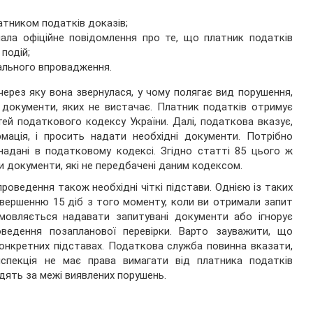
атником податків доказів;
мала офіційне повідомлення про те, що платник податків
 подій;
ального впровадження.
через яку вона звернулася, у чому полягає вид порушення,
 документи, яких не вистачає. Платник податків отримує
тей податкового кодексу України. Далі, податкова вказує,
мація, і просить надати необхідні документи. Потрібно
 надані в податковому кодексі. Згідно статті 85 цього ж
 документи, які не передбачені даним кодексом.
роведення також необхідні чіткі підстави. Однією із таких
авершенню 15 діб з того моменту, коли ви отримали запит
дмовляється надавати запитувані документи або ігнорує
едення позапланової перевірки. Варто зауважити, що
онкретних підставах. Податкова служба повинна вказати,
нспекція не має права вимагати від платника податків
дять за межі виявлених порушень.