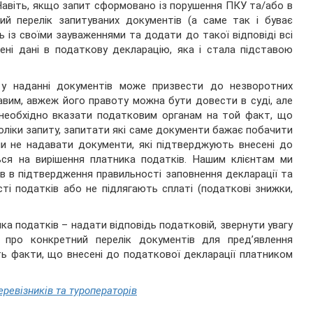
Навіть, якщо запит сформовано із порушення ПКУ та/або в
ний перелік запитуваних документів (а саме так і буває
 із своїми зауваженнями та додати до такої відповіді всі
ені дані в податкову декларацію, яка і стала підставою
а у наданні документів може призвести до незворотних
авим, авжеж його правоту можна бути довести в суді, але
 необхідно вказати податковим органам на той факт, що
оліки запиту, запитати які саме документи бажає побачити
чи не надавати документи, які підтверджують внесені до
ься на вирішення платника податків. Нашим клієнтам ми
 в підтвердження правильності заповнення декларації та
ті податків або не підлягають сплаті (податкові знижки,
ка податків – надати відповідь податковій, звернути увагу
и про конкретний перелік документів для пред’явлення
ть факти, що внесені до податкової декларації платником
еревізників та туроператорів