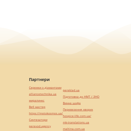
Партнери
Сережки з діамантами
pereklad.ua
alliancetechnika.ua
Підготовка до НМТ / ЗНО
миралинкс
Винна шафа
Веб мастер
Перевезення хворих
https://motokosmos.ua/
hospice-life.com.ua/
Синтезатори
mk-translations.ua
perevod.agency
maltina.com.ua