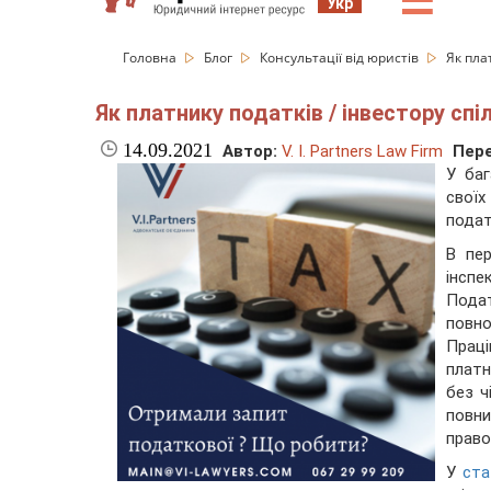
☰
Укр
Головна
Блог
Консультації від юристів
Як пла
Як платнику податків / інвестору сп
14.09.2021
Автор:
V. I. Partners Law Firm
Пере
У баг
своїх
подат
В пер
інспе
Пода
повно
Прац
платн
без ч
повн
право
У
ста