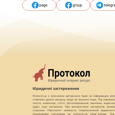
page
group
telegr
Юридичні застереження
Protocol.ua є власником авторських прав на інформацію, роз
сторінках даного ресурсу, якщо не вказано інше. Під інформа
тексти, коментарі, статті, фотозображення, малюнки, ящик-шот
аудіо, інші матеріали. При використанні матеріалів, розм
сторінках «Протокол» наявність гіперпосилання відкритого
пошуковими системами на protocol.ua обов`язкове. Під