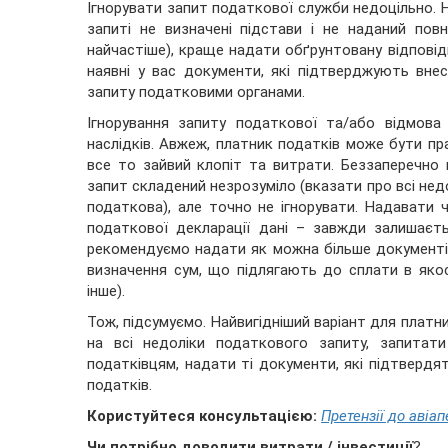
Ігнорувати запит податкової служби недоцільно. 
запиті не визначені підстави і не наданий пов
найчастіше), краще надати обґрунтовану відповідь
наявні у вас документи, які підтверджують внес
запиту податковими органами.
Ігнорування запиту податкової та/або відмов
наслідків. Авжеж, платник податків може бути пр
все то зайвий клопіт та витрати. Беззаперечно
запит складений незрозуміло (вказати про всі нед
податкова), але точно не ігнорувати. Надавати 
податкової декларації дані – завжди залишаєт
рекомендуємо надати як можна більше документів
визначення сум, що підлягають до сплати в якос
інше).
Тож, підсумуємо. Найвигідніший варіант для платни
на всі недоліки податкового запиту, запитат
податківцям, надати ті документи, які підтвердя
податків.
Користуйтеся консультацією:
Претензії до авіап
Чи потрібно доводити витрати / інвестиції
?