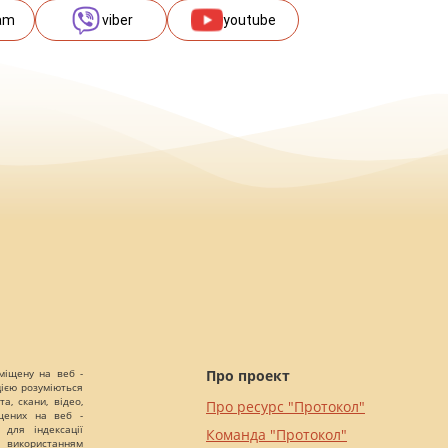
am
viber
youtube
міщену на веб -
Про проект
цією розуміються
а, скани, відео,
Про ресурс "Протокол"
іщених на веб -
 для індексації
Команда "Протокол"
 використанням