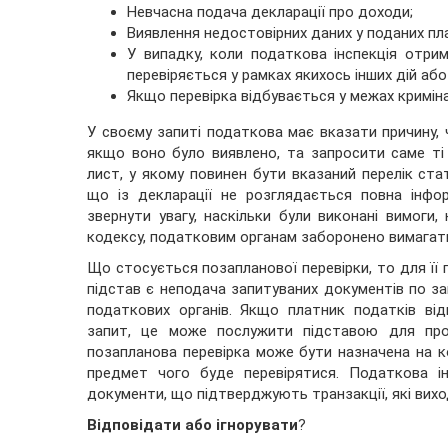
Невчасна подача декларації про доходи;
Виявлення недостовірних даних у поданих пл
У випадку, коли податкова інспекція отри
перевіряється у рамках якихось інших дій або
Якщо перевірка відбувається у межах кримін
У своєму запиті податкова має вказати причину, 
якщо воно було виявлено, та запросити саме ті
лист, у якому повинен бути вказаний перелік ста
що із декларації не розглядається повна інфор
звернути увагу, наскільки були виконані вимоги,
кодексу, податковим органам заборонено вимагати
Що стосується позапланової перевірки, то для її п
підстав є неподача запитуваних документів по з
податкових органів. Якщо платник податків ві
запит, це може послужити підставою для пров
позапланова перевірка може бути назначена на к
предмет чого буде перевірятися. Податкова і
документи, що підтверджують транзакції, які вихо
Відповідати або ігнорувати
?