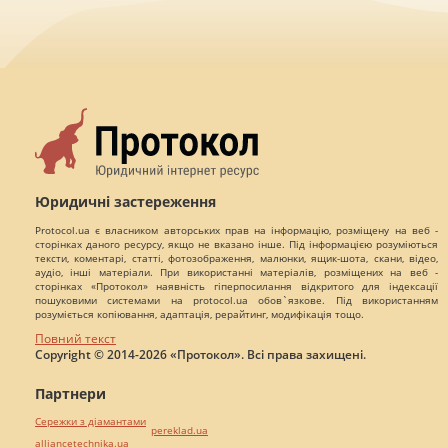
Юридичні застереження
Protocol.ua є власником авторських прав на інформацію, розміщену на веб -
сторінках даного ресурсу, якщо не вказано інше. Під інформацією розуміються
тексти, коментарі, статті, фотозображення, малюнки, ящик-шота, скани, відео,
аудіо, інші матеріали. При використанні матеріалів, розміщених на веб -
сторінках «Протокол» наявність гіперпосилання відкритого для індексації
пошуковими системами на protocol.ua обов`язкове. Під використанням
розуміється копіювання, адаптація, рерайтинг, модифікація тощо.
Повний текст
Copyright © 2014-2026 «Протокол». Всі права захищені.
Партнери
Сережки з діамантами
pereklad.ua
alliancetechnika.ua