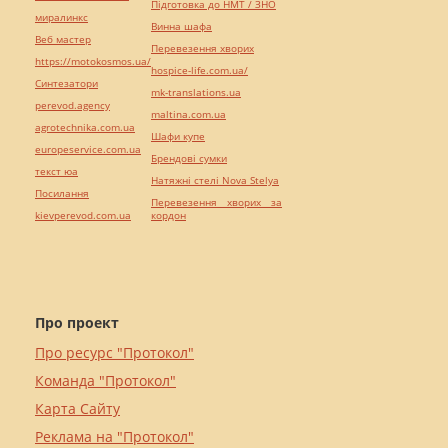
Підготовка до НМТ / ЗНО
миралинкс
Винна шафа
Веб мастер
Перевезення хворих
https://motokosmos.ua/
hospice-life.com.ua/
Синтезатори
mk-translations.ua
perevod.agency
maltina.com.ua
agrotechnika.com.ua
Шафи купе
europeservice.com.ua
Брендові сумки
текст юа
Натяжні стелі Nova Stelya
Посилання
Перевезення хворих за
kievperevod.com.ua
кордон
Про проект
Про ресурс "Протокол"
Команда "Протокол"
Карта Сайту
Реклама на "Протокол"